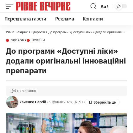
Аа
Передплата газети
Реклама
Контакти
Рівне Вечірнє
>
Здоров'я
>
До програми «Доступні ліки» додали оригінальні інноваційні препарати
ЗДОРОВ'Я
НОВИНИ
До програми «Доступні ліки»
додали оригінальні інноваційні
препарати
4 хв. читання
Ткаченко Сергій
5 Травня 2026, 07:30