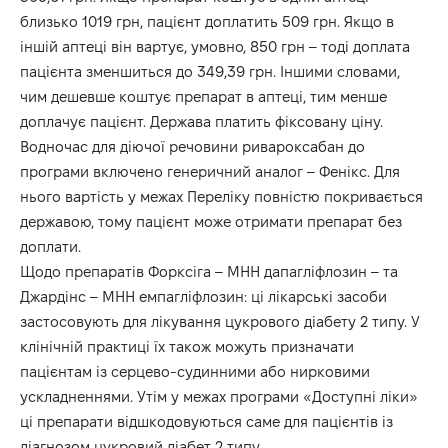
близько 1019 грн, пацієнт доплатить 509 грн. Якщо в
іншій аптеці він вартує, умовно, 850 грн – тоді доплата
пацієнта зменшиться до 349,39 грн. Іншими словами,
чим дешевше коштує препарат в аптеці, тим менше
доплачує пацієнт. Держава платить фіксовану ціну.
Водночас для діючої речовини ривароксабан до
програми включено генеричний аналог – Фенікс. Для
нього вартість у межах Переліку повністю покривається
державою, тому пацієнт може отримати препарат без
доплати.
Щодо препаратів Форксіга – МНН дапагліфлозин – та
Джардінс – МНН емпагліфлозин: ці лікарські засоби
застосовують для лікування цукрового діабету 2 типу. У
клінічній практиці їх також можуть призначати
пацієнтам із серцево-судинними або нирковими
ускладненнями. Утім у межах програми «Доступні ліки»
ці препарати відшкодовуються саме для пацієнтів із
діагнозом цукровий діабет 2 типу.