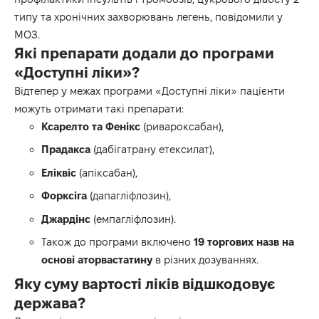
типу та хронічних захворювань легень,
повідомили
у
МОЗ.
Які препарати додали до програми
«Доступні ліки»?
Відтепер у межах програми «Доступні ліки» пацієнти
можуть отримати такі препарати:
Ксарелто та Фенікс
(ривароксабан),
Прадакса
(дабігатрану етексилат),
Еліквіс
(апіксабан),
Форксіга
(дапагліфлозин),
Джардінс
(емпагліфлозин).
Також до програми включено
19 торгових назв на
основі аторвастатину
в різних дозуваннях.
Яку суму вартості ліків відшкодовує
держава?