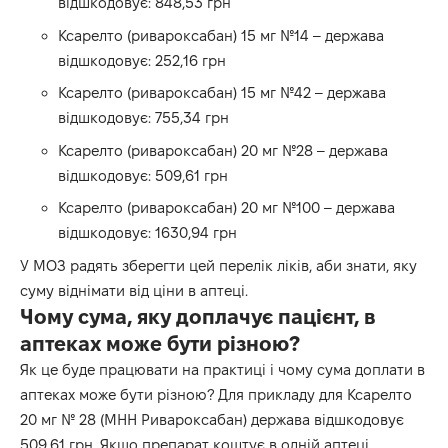
відшкодовує: 848,53 грн
Ксарелто (ривароксабан) 15 мг №14 – держава
відшкодовує: 252,16 грн
Ксарелто (ривароксабан) 15 мг №42 – держава
відшкодовує: 755,34 грн
Ксарелто (ривароксабан) 20 мг №28 – держава
відшкодовує: 509,61 грн
Ксарелто (ривароксабан) 20 мг №100 – держава
відшкодовує: 1630,94 грн
У МОЗ радять зберегти цей перелік ліків, аби знати, яку
суму віднімати від ціни в аптеці.
Чому сума, яку доплачує пацієнт, в
аптеках може бути різною?
Як це буде працювати на практиці і чому сума доплати в
аптеках може бути різною? Для прикладу для Ксарелто
20 мг № 28 (МНН Ривароксабан) держава відшкодовує
509,61 грн. Якщо препарат коштує в одній аптеці