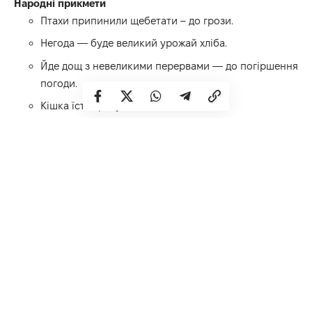
Народні прикмети
Птахи припинили щебетати – до грози.
Негода — буде великий урожай хліба.
Йде дощ з невеликими перервами — до погіршення
погоди.
Кішка їсть траву — чекайте на дощ.
Події
1836 — у Бельгії почала діяти перша в Європі залізниця
1891 — у Нью-Йорку відкрили концертний зал «Карнеґі-
хол»
1920 — проголошено автокефалію Української
православної церкви.
1921 — Коко Шанель у Франції вперше представила
парфуми “Шанель № 5”
1949 — почала діяти Рада Європи.
1992 — Кримський парламент проголосив незалежність
Криму