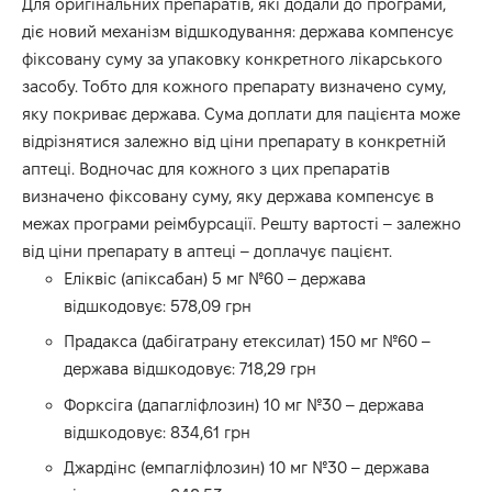
Для оригінальних препаратів, які додали до програми,
діє новий механізм відшкодування: держава компенсує
фіксовану суму за упаковку конкретного лікарського
засобу. Тобто для кожного препарату визначено суму,
яку покриває держава. Сума доплати для пацієнта може
відрізнятися залежно від ціни препарату в конкретній
аптеці. Водночас для кожного з цих препаратів
визначено фіксовану суму, яку держава компенсує в
межах програми реімбурсації. Решту вартості – залежно
від ціни препарату в аптеці – доплачує пацієнт.
Еліквіс (апіксабан) 5 мг №60 – держава
відшкодовує: 578,09 грн
Прадакса (дабігатрану етексилат) 150 мг №60 –
держава відшкодовує: 718,29 грн
Форксіга (дапагліфлозин) 10 мг №30 – держава
відшкодовує: 834,61 грн
Джардінс (емпагліфлозин) 10 мг №30 – держава