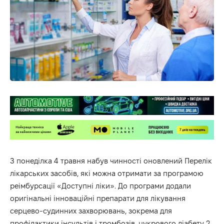
З понеділка 4 травня набув чинності оновлений Перелік
лікарських засобів, які можна отримати за програмою
реімбурсації «Доступні ліки». До програми додали
оригінальні інноваційні препарати для лікування
серцево-судинних захворювань, зокрема для
профілактики інсультів і тромбозів, цукрового діабету 2