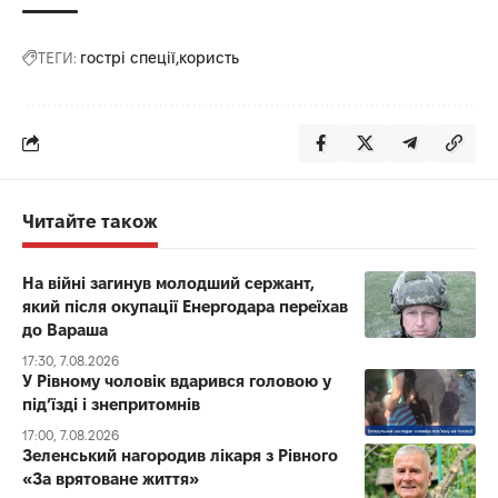
ТЕГИ:
гострі спеції
користь
Читайте також
На війні загинув молодший сержант,
який після окупації Енергодара переїхав
до Вараша
17:30, 7.08.2026
У Рівному чоловік вдарився головою у
під’їзді і знепритомнів
17:00, 7.08.2026
Зеленський нагородив лікаря з Рівного
«За врятоване життя»