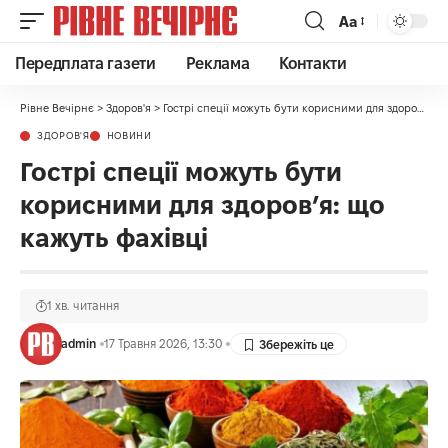
Аа
Передплата газети
Реклама
Контакти
Рівне Вечірнє
>
Здоров'я
>
Гострі спеції можуть бути корисними для здоров’я: що кажуть фахівці
ЗДОРОВ'Я
НОВИНИ
Гострі спеції можуть бути
корисними для здоров’я: що
кажуть фахівці
1 хв. читання
admin
17 Травня 2026, 13:30