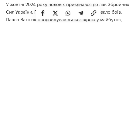
У жовтні 2024 року чоловік приєднався до лав Збройних
Сил України. Попри тяжкість війни, попри пекло боїв,
Павло Вахнюк продовжував жити з вірою у майбутнє,
будувати плани та берегти у серці любов. Він був
люблячим батьком сина і з нетерпінням чекав на
народження донечки…