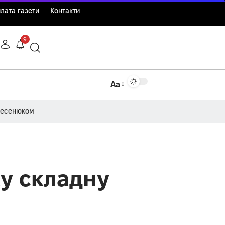
лата газети
Контакти
9
Аа
Несенюком
ку складну