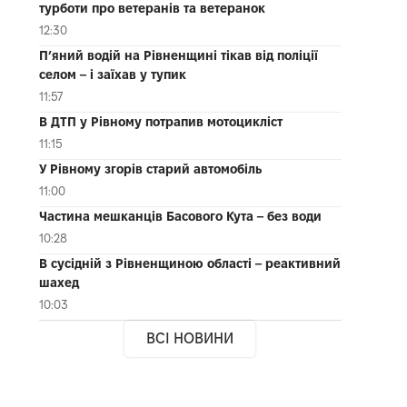
турботи про ветеранів та ветеранок
12:30
П’яний водій на Рівненщині тікав від поліції
селом – і заїхав у тупик
11:57
В ДТП у Рівному потрапив мотоцикліст
11:15
У Рівному згорів старий автомобіль
11:00
Частина мешканців Басового Кута – без води
10:28
В сусідній з Рівненщиною області – реактивний
шахед
10:03
ВСІ НОВИНИ