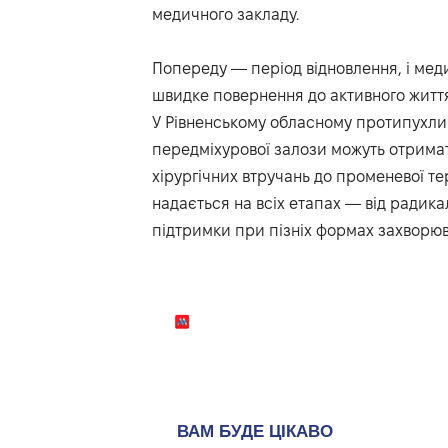
медичного закладу.
Попереду — період відновлення, і мед
швидке повернення до активного життя
У Рівненському обласному протипухли
передміхурової залози можуть отримат
хірургічних втручань до променевої тер
надається на всіх етапах — від радикал
підтримки при пізніх формах захворюв