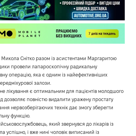
г Микола Снітко разом із асистентами Маргаритою
дики провели лапароскопічну радикальну
вну операцію, яка є одним із найефективніших
ередміхурової залози.
не лікування є оптимальним для пацієнтів молодшого
хід дозволяє повністю видалити уражену простату
ання нервозберігаючих технік дає змогу зберегти
льну функцію.
ійськовослужбовець, який звернувся до лікарів із
 успішно, і вже нині чоловік виписаний із