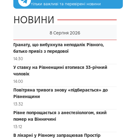
тільки важливі та перевірені новини
НОВИНИ
8 Серпня 2026
Гранату, що вибухнула неподалік Рівного,
батько привіз з передової
14:30
У ставку на Рівненщині втопився 33-річний
чоловік
14:00
Повітряна тривога знову «підбирається» до
Рівненщини
13:32
Рівне попрощається з анестезіологом, який
помер на Вінничині
13:12
В лікарні у Рівному запрацював Простір