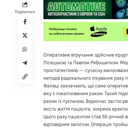
Поділитися
Оперативне втручання здійснив хірур
Пісецькою та Павлом Рябошапком. Ме
простатектомію — сучасну малоінвази
методів радикального лікування раку п
Фахівці зазначають, що саме оператив
віку з локалізованим раком. Такий під
разом із пухлиною. Водночас застосув
якість життя пацієнта, зокрема еректи
Цього разу пацієнтом став 55-річний в
відповідним запитом. Операція пройшла