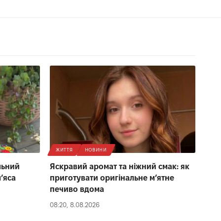
ЖИТТЯ
НОВИНИ
льний
Яскравий аромат та ніжний смак: як
ʼяса
приготувати оригінальне м’ятне
печиво вдома
08:20, 8.08.2026