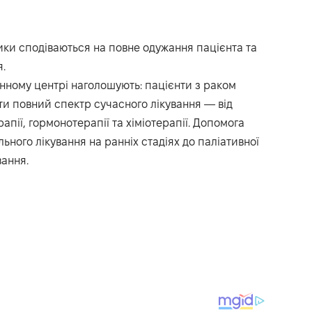
ики сподіваються на повне одужання пацієнта та
.
нному центрі наголошують: пацієнти з раком
и повний спектр сучасного лікування — від
апії, гормонотерапії та хіміотерапії. Допомога
ьного лікування на ранніх стадіях до паліативної
ання.