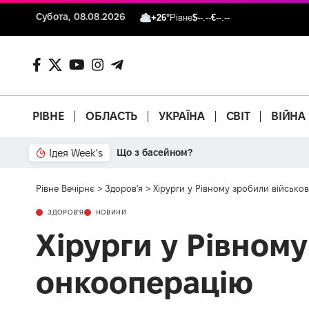
Субота, 08.08.2026
+26°
Рівне
$
--.--
€
--.--
РІВНЕ
ОБЛАСТЬ
УКРАЇНА
СВІТ
ВІЙНА
Ідея Week's
Що з басейном?
Рівне Вечірнє
>
Здоров'я
>
Хірурги у Рівному зробили військо
ЗДОРОВ'Я
НОВИНИ
Хірурги у Рівном
онкооперацію