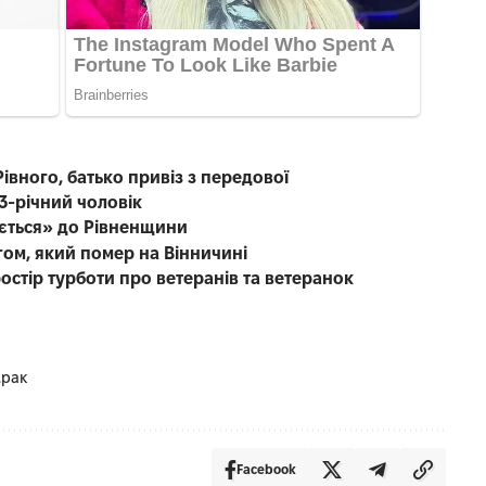
івного, батько привіз з передової
3-річний чоловік
ається» до Рівненщини
гом, який помер на Вінничині
остір турботи про ветеранів та ветеранок
рак
Facebook