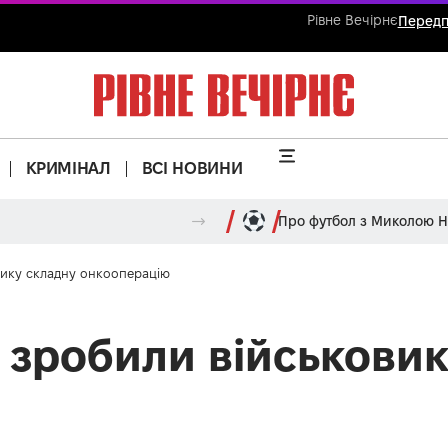
Рівне Вечірнє
Передп
КРИМІНАЛ
ВСІ НОВИНИ
Про футбол з Миколою 
вику складну онкооперацію
у зробили військови