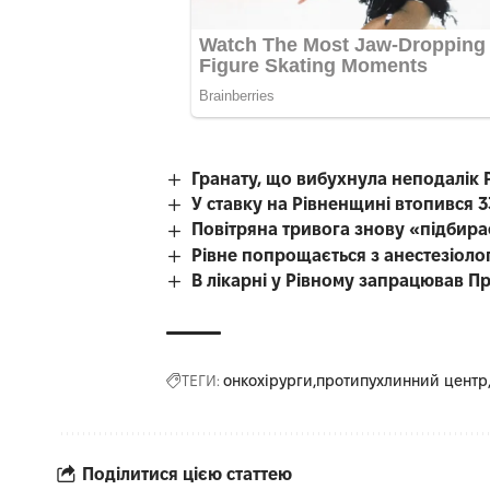
Гранату, що вибухнула неподалік Р
У ставку на Рівненщині втопився 3
Повітряна тривога знову «підбир
Рівне попрощається з анестезіоло
В лікарні у Рівному запрацював Пр
ТЕГИ:
онкохірурги
протипухлинний центр
Поділитися цією статтею