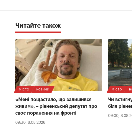
Читайте також
МІСТО
НОВИНИ
МІСТО
Н
«Мені пощастило, що залишився
Чи встигну
живим», – рівненський депутат про
біля рівне
своє поранення на фронті
09:00, 8.08.
09:30, 8.08.2026