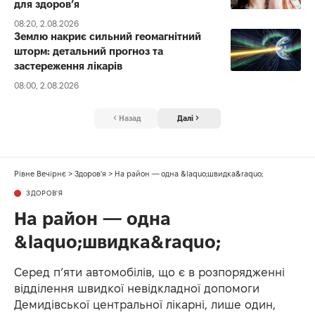
для здоров’я
08:20, 2.08.2026
Землю накриє сильний геомагнітний
шторм: детальний прогноз та
застереження лікарів
08:00, 2.08.2026
Назад
Далі
Рівне Вечірнє
>
Здоров'я
>
На район — одна &laquo;швидка&raquo;
ЗДОРОВ'Я
На район — одна
&laquo;швидка&raquo;
Серед п’яти автомобілів, що є в розпорядженні
відділення швидкої невідкладної допомоги
Демидівської центральної лікарні, лише один,