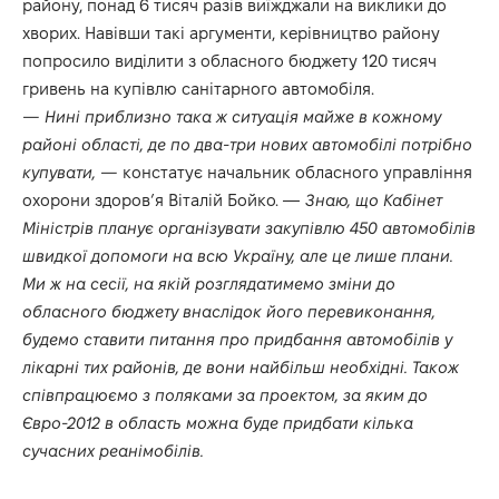
району, понад 6 тисяч разів виїжджали на виклики до
хворих. Навівши такі аргументи, керівництво району
попросило виділити з обласного бюджету 120 тисяч
гривень на купівлю санітарного автомобіля.
— Нині приблизно така ж ситуація майже в кожному
районі області, де по два-три нових автомобілі потрібно
купувати, —
констатує начальник обласного управління
охорони здоров’я Віталій Бойко. —
Знаю, що Кабінет
Міністрів планує організувати закупівлю 450 автомобілів
швидкої допомоги на всю Україну, але це лише плани.
Ми ж на сесії, на якій розглядатимемо зміни до
обласного бюджету внаслідок його перевиконання,
будемо ставити питання про придбання автомобілів у
лікарні тих районів, де вони найбільш необхідні. Також
співпрацюємо з поляками за проектом, за яким до
Євро-2012 в область можна буде придбати кілька
сучасних реанімобілів.