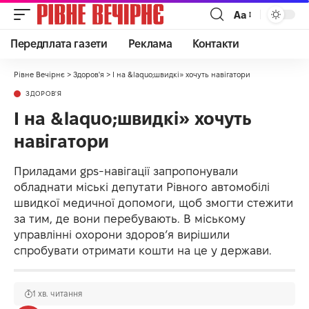
Аа
Передплата газети
Реклама
Контакти
Рівне Вечірнє
>
Здоров'я
>
І на &laquo;швидкі» хочуть навігатори
ЗДОРОВ'Я
І на &laquo;швидкі» хочуть
навігатори
Приладами gps-навігації запропонували
обладнати міські депутати Рівного автомобілі
швидкої медичної допомоги, щоб змогти стежити
за тим, де вони перебувають. В міському
управлінні охорони здоров’я вирішили
спробувати отримати кошти на це у держави.
1 хв. читання