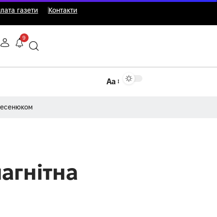
лата газети
Контакти
9
Аа
Несенюком
магнітна