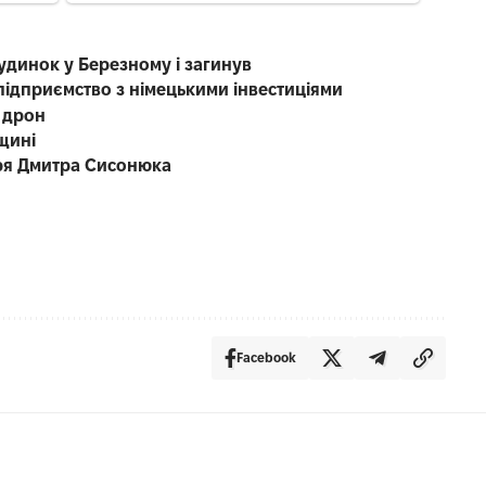
будинок у Березному і загинув
підприємство з німецькими інвестиціями
 дрон
щині
каря Дмитра Сисонюка
Facebook