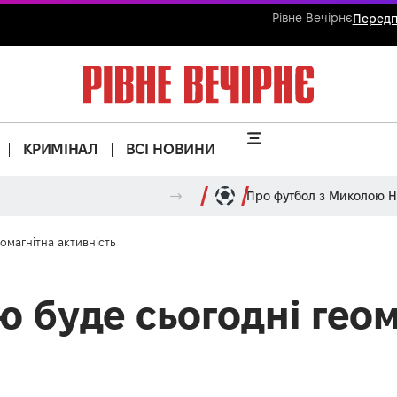
Рівне Вечірнє
Передп
КРИМІНАЛ
ВСІ НОВИНИ
Про футбол з Миколою 
еомагнітна активність
ою буде сьогодні гео