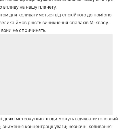
го впливу на нашу планету.
ягом дня коливатиметься від спокійного до помірно
евелика ймовірність виникнення спалахів М-класу,
 вони не спричинять.
ті деякі метеочутливі люди можуть відчувати: головний
ть; зниження концентрації уваги; незначні коливання