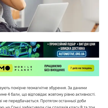
озують помірне геомагнітне збурення. За даними
име 4 бали, що відповідає жовтому рівню активності.
зі не передбачається. Протягом останньої доби
: на Сонці зафіксували сім спалахів класу В та три