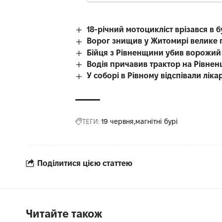
18-річний мотоцикліст врізався в 
Ворог знищив у Житомирі велике 
Бійця з Рівненщини убив ворожий
Водія причавив трактор на Рівнен
У соборі в Рівному відспівали лі
ТЕГИ:
19 червня
магнітні бурі
Поділитися цією статтею
Читайте також