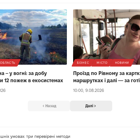
ОБЛАСТЬ
БІЗНЕС
МІСТО
НОВИНИ
 – у вогні: за добу
Проїзд по Рівному за картк
ли 12 пожеж в екосистемах
маршрутках і далі — за гот
026
10:00, 9.08.2026
Назад
Далі
шніх умовах: три перевірені методи