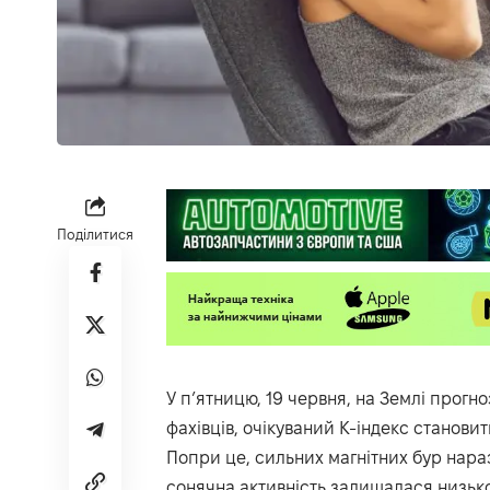
Поділитися
У п’ятницю, 19 червня, на Землі прогн
фахівців, очікуваний К-індекс становит
Попри це, сильних магнітних бур нара
сонячна активність залишалася низькою