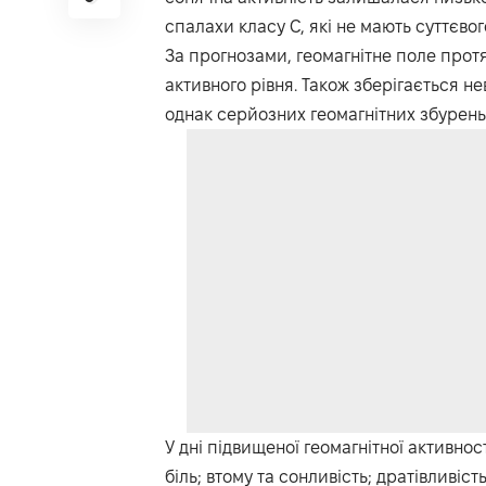
спалахи класу С, які не мають суттєво
За прогнозами, геомагнітне поле прот
активного рівня. Також зберігається н
однак серйозних геомагнітних збурень
У дні підвищеної геомагнітної активнос
біль; втому та сонливість; дратівливіс