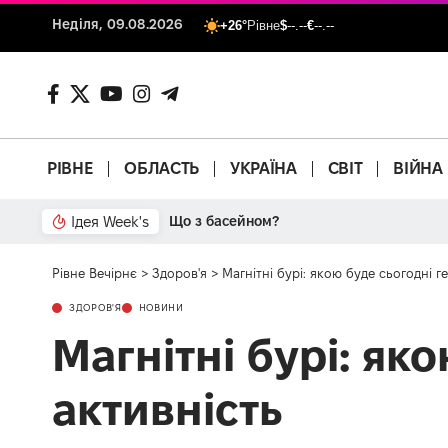
Неділя, 09.08.2026
+26°
Рівне
$
--.--
€
--.--
РІВНЕ
ОБЛАСТЬ
УКРАЇНА
СВІТ
ВІЙНА
Ідея Week's
Що з басейном?
Рівне Вечірнє
>
Здоров'я
>
Магнітні бурі: якою буде сьогодні г
ЗДОРОВ'Я
НОВИНИ
Магнітні бурі: як
активність