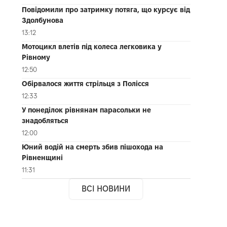
Повідомили про затримку потяга, що курсує від
Здолбунова
13:12
Мотоцикл влетів під колеса легковика у
Рівному
12:50
Обірвалося життя стрільця з Полісся
12:33
У понеділок рівнянам парасольки не
знадобляться
12:00
Юний водій на смерть збив пішохода на
Рівненщині
11:31
ВСІ НОВИНИ