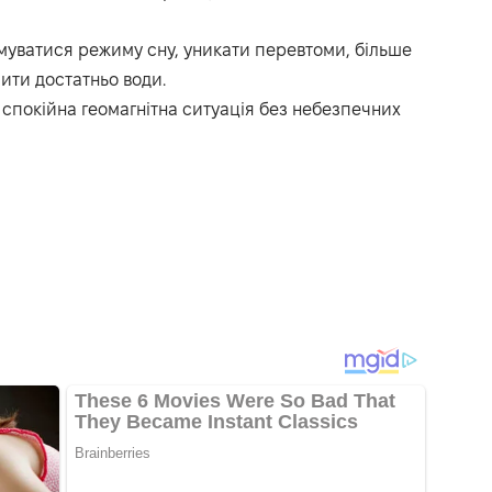
муватися режиму сну, уникати перевтоми, більше
пити достатньо води.
 спокійна геомагнітна ситуація без небезпечних