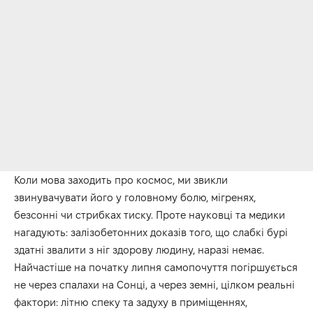
Коли мова заходить про космос, ми звикли
звинувачувати його у головному болю, мігренях,
безсонні чи стрибках тиску. Проте науковці та медики
нагадують: залізобетонних доказів того, що слабкі бурі
здатні звалити з ніг здорову людину, наразі немає.
Найчастіше на початку липня самопочуття погіршується
не через спалахи на Сонці, а через земні, цілком реальні
фактори: літню спеку та задуху в приміщеннях,