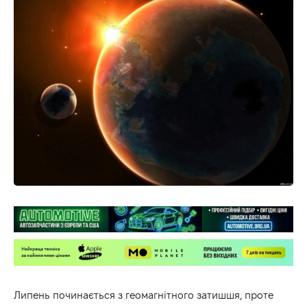
Липень починається з геомагнітного затишшя, проте