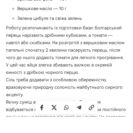
Вершкове масло — 10 г
Зелена цибуля та свіжа зелень
Роботу розпочинають із підготовки бази: болгарський
перець нарізають дрібними кубиками, а томати —
навпіл або скибками. На розігрітій з вершковим маслом
пательні спочатку 2 хвилини пасерують перець, після
чого до нього додають томати для легкого прогрівання.
У цей час яйця злегка збивають вилкою в окремій
ємності з дрібкою чорного перцю.
Сіль треба додавати з особливою обережністю,
враховуючи природну солоність майбутнього сирного
акценту.
Яєчну суміш виливають до овочів. Смаження
відбувається на мінімальному вогні за умови постійного
помішування лопаткою від країв до центру. Це дозволяє
досягти фірмової кремової та ніжної текстури скремблу.
Пательню знімають з вогню, коли яйця ще залишаються