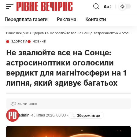
Аа
Передплата газети
Реклама
Контакти
Рівне Вечірнє
>
Здоров'я
>
Не звалюйте все на Сонце: астросиноптики оголосили вердикт для магнітосфери на 1 липня, який здивує багатьох
ЗДОРОВ'Я
НОВИНИ
Не звалюйте все на Сонце:
астросиноптики оголосили
вердикт для магнітосфери на 1
липня, який здивує багатьох
2 хв. читання
admin
1 Липня 2026, 08:00