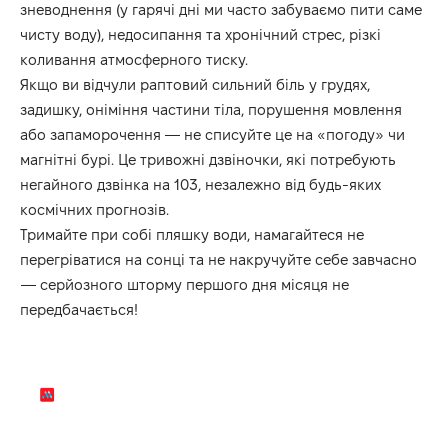
зневоднення (у гарячі дні ми часто забуваємо пити саме
чисту воду), недосипання та хронічний стрес, різкі
коливання атмосферного тиску.
Якщо ви відчули раптовий сильний біль у грудях,
задишку, оніміння частини тіла, порушення мовлення
або запаморочення — не списуйте це на «погоду» чи
магнітні бурі. Це тривожні дзвіночки, які потребують
негайного дзвінка на 103, незалежно від будь-яких
космічних прогнозів.
Тримайте при собі пляшку води, намагайтеся не
перегріватися на сонці та не накручуйте себе завчасно
— серйозного шторму першого дня місяця не
передбачається!