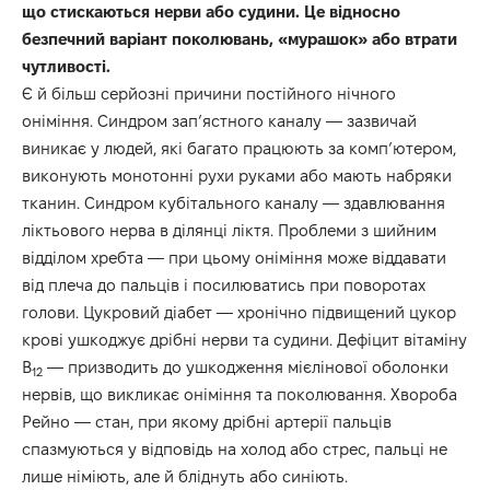
що стискаються нерви або судини. Це відносно
безпечний варіант поколювань, «мурашок» або втрати
чутливості.
Є й більш серйозні причини постійного нічного
оніміння. Синдром зап’ястного каналу — зазвичай
виникає у людей, які багато працюють за комп’ютером,
виконують монотонні рухи руками або мають набряки
тканин. Синдром кубітального каналу — здавлювання
ліктьового нерва в ділянці ліктя. Проблеми з шийним
відділом хребта — при цьому оніміння може віддавати
від плеча до пальців і посилюватись при поворотах
голови. Цукровий діабет — хронічно підвищений цукор
крові ушкоджує дрібні нерви та судини. Дефіцит вітаміну
B
— призводить до ушкодження мієлінової оболонки
12
нервів, що викликає оніміння та поколювання. Хвороба
Рейно — стан, при якому дрібні артерії пальців
спазмуються у відповідь на холод або стрес, пальці не
лише німіють, але й бліднуть або синіють.