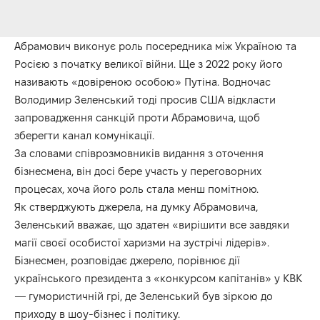
Абрамович виконує роль посередника між Україною та
Росією з початку великої війни. Ще з 2022 року його
називають «довіреною особою» Путіна. Водночас
Володимир Зеленський тоді просив США відкласти
запровадження санкцій проти Абрамовича, щоб
зберегти канал комунікації.
За словами співрозмовників видання з оточення
бізнесмена, він досі бере участь у переговорних
процесах, хоча його роль стала менш помітною.
Як стверджують джерела, на думку Абрамовича,
Зеленський вважає, що здатен «вирішити все завдяки
магії своєї особистої харизми на зустрічі лідерів».
Бізнесмен, розповідає джерело, порівнює дії
українського президента з «конкурсом капітанів» у КВК
— гумористичній грі, де Зеленський був зіркою до
приходу в шоу-бізнес і політику.