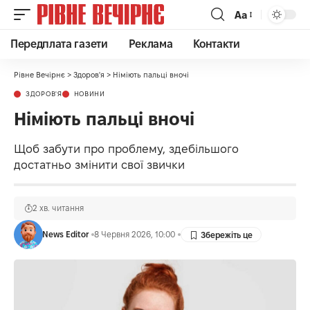
Аа
Передплата газети
Реклама
Контакти
Рівне Вечірнє
>
Здоров'я
>
Німіють пальці вночі
ЗДОРОВ'Я
НОВИНИ
Німіють пальці вночі
Щоб забути про проблему, здебільшого
достатньо змінити свої звички
2 хв. читання
News Editor
8 Червня 2026, 10:00