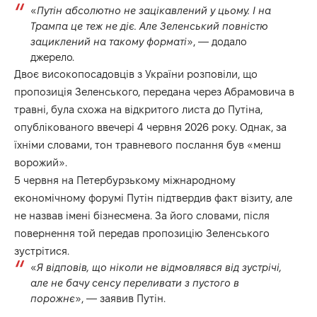
«
Путін абсолютно не зацікавлений у цьому. І на
Трампа це теж не діє. Але Зеленський повністю
зациклений на такому форматі
», — додало
джерело.
Двоє високопосадовців з України розповіли, що
пропозиція Зеленського, передана через Абрамовича в
травні, була схожа на відкритого листа до Путіна,
опублікованого ввечері 4 червня 2026 року. Однак, за
їхніми словами, тон травневого послання був «менш
ворожий».
5 червня на Петербурзькому міжнародному
економічному форумі Путін підтвердив факт візиту, але
не назвав імені бізнесмена. За його словами, після
повернення той передав пропозицію Зеленського
зустрітися.
«
Я відповів, що ніколи не відмовлявся від зустрічі,
але не бачу сенсу переливати з пустого в
порожнє
», — заявив Путін.