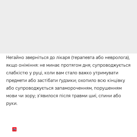
Негайно зверніться до лікаря (терапевта або невролога),
якщо оніміння: не минає протягом дня; супроводжується
слабкістю у руці, коли вам стало важко утримувати
предмети або застібати ґудзики; охопило всю кінцівку
або супроводжується запамороченням, порушенням
мови чи зору; з’явилося після травми шиї, спини або
руки.