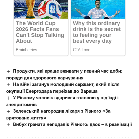
Продукти, які краще вживати у певний час доби:
поради для здорового харчування
На війні загинув молодший сержант, який після
окупації Енергодара переїхав до Вараша
У Рівному чоловік вдарився головою у під’їзді і
знепритомнів
Зеленський нагородив лікаря з Рівного «За
врятоване життя»
Вибух гранати неподалік Рівного: двоє – в реанімації