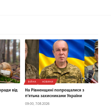
ВІЙНА
НОВИНИ
оради від
На Рівненщині попрощалися з
п’ятьма захисниками України
09:00, 7.08.2026