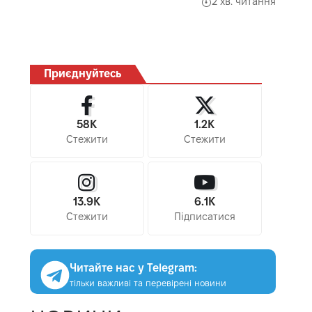
2 хв. читання
Приєднуйтесь
58K
1.2K
Стежити
Стежити
13.9K
6.1K
Стежити
Підписатися
Читайте нас у Telegram:
тільки важливі та перевірені новини