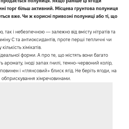
о продається полуниця. Якщо раніше ці ягоди
ині торг більш активний. Місцева грунтова полуниця
ться вже. Чи ж корисні привозні полуниці або ті, що
 так і небезпечною — залежно від вмісту нітратів та
міну C та антиоксидантів, проте перші тепличні чи
кількість хімікатів.
 ідеальної форми. А про те, що містять вони багато
сть аромату, іноді запах гнилі, темно-червоний колір,
овинен і «глянсовий» блиск ягід. Не беріть ягоди, на
а обприскування хімречовинами.