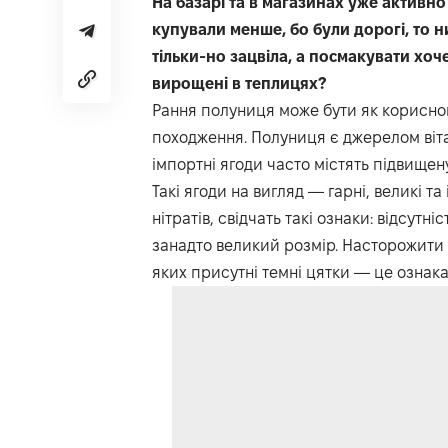
На базарі та в магазинах уже активн
купували менше, бо були дорогі, то н
тільки-но зацвіла, а посмакувати хоче
вирощені в теплицях?
Рання полуниця може бути як корисною,
походження. Полуниця є джерелом віта
імпортні ягоди часто містять підвищену 
Такі ягоди на вигляд — гарні, великі та
нітратів, свідчать такі ознаки: відсутні
занадто великий розмір. Насторожити п
яких присутні темні цятки — це ознак