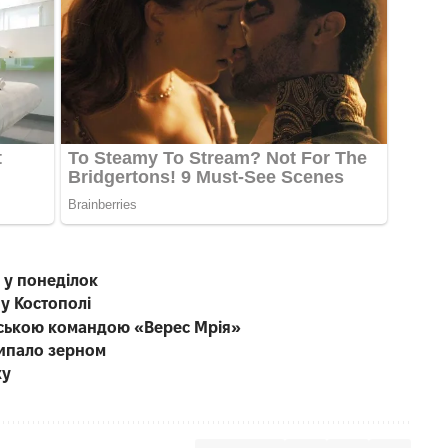
 у понеділок
 у Костополі
енською командою «Верес Мрія»
сипало зерном
жу