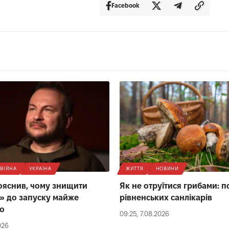
Facebook
ВІЙНА
УКРАЇНА
ЖИТТЯ
НОВИНИ
ояснив, чому знищити
Як не отруїтися грибами: п
» до запуску майже
рівненських санлікарів
о
09:25, 7.08.2026
026