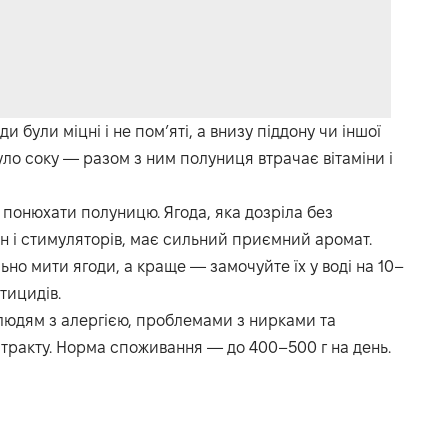
були міцні і не пом’яті, а внизу піддону чи іншої
було соку — разом з ним полуниця втрачає вітаміни і
понюхати полуницю. Ягода, яка дозріла без
н і стимуляторів, має сильний приємний аромат.
о мити ягоди, а краще — замочуйте їх у воді на 10–
тицидів.
людям з алергією, проблемами з нирками та
ракту. Норма споживання — до 400–500 г на день.