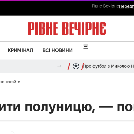
Рівне Вечірнє
Передп
КРИМІНАЛ
ВСІ НОВИНИ
Про футбол з Миколою 
 понюхайте
пити полуницю, — п