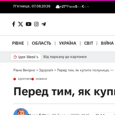
П’ятниця, 07.08.2026
+27°
Рівне
$
--.--
€
--.--
РІВНЕ
ОБЛАСТЬ
УКРАЇНА
СВІТ
ВІЙНА
Ідея Week's
Від паркану до картонки
Рівне Вечірнє
>
Здоров'я
>
Перед тим, як купити полуницю, —
ЗДОРОВ'Я
НОВИНИ
Перед тим, як ку