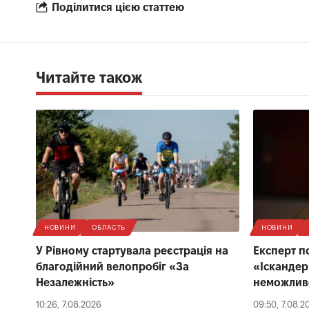
Поділитися цією статтею
Читайте також
НОВИНИ
ОБЛАСТЬ
НОВИНИ
У Рівному стартувала реєстрація на
Експерт п
благодійний велопробіг «За
«Іскандер
Незалежність»
неможлив
10:26, 7.08.2026
09:50, 7.08.2