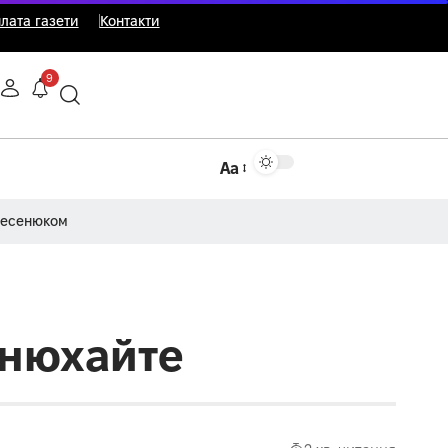
лата газети
Контакти
9
Аа
Несенюком
онюхайте