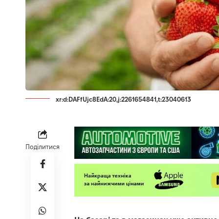
xr:d:DAFfUjc8EdA:20,j:2261654841,t:23040613
Поділитися