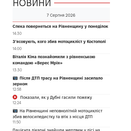
НОВИНИ
7 Серпня 2026
Спека повернеться на Рівненщину у понеділок
14:30
З’ясовують, кого збив мотоцикліст у Костополі
14:00
Віталія Кіма познайомили з рівненською
командою «Верес Мрія»
13:30
Після ДТП трасу на Рівненщині засипало
зерном
12:58
Показали, як у Дубні гасили пожежу
12:24
На Рівненщині неповнолітній мотоцикліст
збив велосипедистку та втік з місця ДТП
11:50
Пацієнта лікарні знайшли мертвим у лісі на