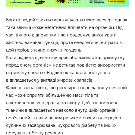
Багато людей звикли перекушувати пізно ввечері, однак
така звичка може негативно впливати на організм. Під
час нічного відпочинку тіло продовжує виконувати
життєво важливі функції, проте енергетичні витрати в
цей період значно нижчі, ніж удень.
Коли людина щільно вечеряє або вживає калорійну їжу
перед сном, організм не встигає повністю використати
отриману енергію. Надлишок калорій поступово
відкладається у вигляді жирових запасів.
Фахівці зазначають, що регулярне переїдання у вечірній
час може сприяти збільшенню маси тіла та
накопиченню вісцерального жиру. Цей тип жирової
тканини відкладається навколо внутрішніх органів і
пов’язаний із підвищеним ризиком розвитку серцево-
судинних захворювань, цукрового діабету та інших
порушень обміну речовин.