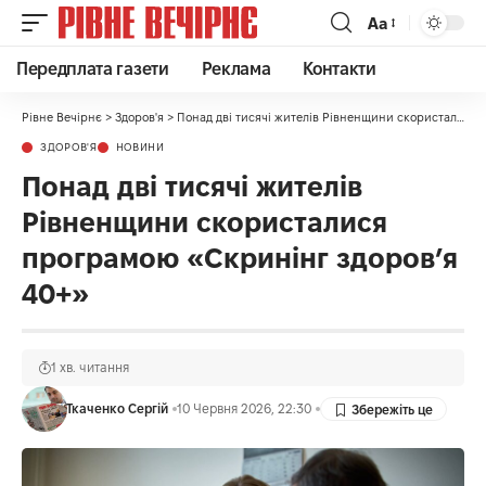
Аа
Передплата газети
Реклама
Контакти
Рівне Вечірнє
>
Здоров'я
>
Понад дві тисячі жителів Рівненщини скористалися програмою «Скринінг здоров’я 40+»
ЗДОРОВ'Я
НОВИНИ
Понад дві тисячі жителів
Рівненщини скористалися
програмою «Скринінг здоров’я
40+»
1 хв. читання
Ткаченко Сергій
10 Червня 2026, 22:30