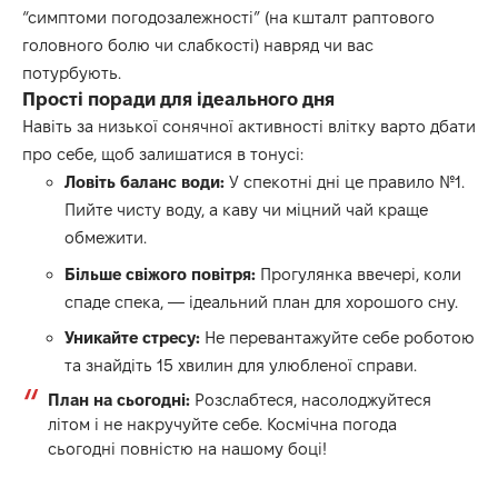
“симптоми погодозалежності” (на кшталт раптового
головного болю чи слабкості) навряд чи вас
потурбують.
Прості поради для ідеального дня
Навіть за низької сонячної активності влітку варто дбати
про себе, щоб залишатися в тонусі:
Ловіть баланс води:
У спекотні дні це правило №1.
Пийте чисту воду, а каву чи міцний чай краще
обмежити.
Більше свіжого повітря:
Прогулянка ввечері, коли
спаде спека, — ідеальний план для хорошого сну.
Уникайте стресу:
Не перевантажуйте себе роботою
та знайдіть 15 хвилин для улюбленої справи.
План на сьогодні:
Розслабтеся, насолоджуйтеся
літом і не накручуйте себе. Космічна погода
сьогодні повністю на нашому боці!