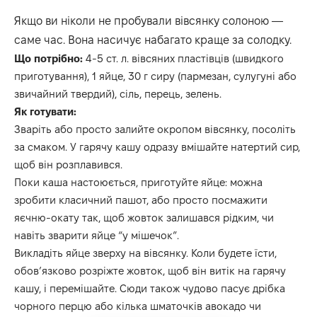
Якщо ви ніколи не пробували вівсянку солоною —
саме час. Вона насичує набагато краще за солодку.
Що потрібно:
4-5 ст. л. вівсяних пластівців (швидкого
приготування), 1 яйце, 30 г сиру (пармезан, сулугуні або
звичайний твердий), сіль, перець, зелень.
Як готувати:
Зваріть або просто залийте окропом вівсянку, посоліть
за смаком. У гарячу кашу одразу вмішайте натертий сир,
щоб він розплавився.
Поки каша настоюється, приготуйте яйце: можна
зробити класичний пашот, або просто посмажити
яєчню-окату так, щоб жовток залишався рідким, чи
навіть зварити яйце “у мішечок”.
Викладіть яйце зверху на вівсянку. Коли будете їсти,
обов’язково розріжте жовток, щоб він витік на гарячу
кашу, і перемішайте. Сюди також чудово пасує дрібка
чорного перцю або кілька шматочків авокадо чи