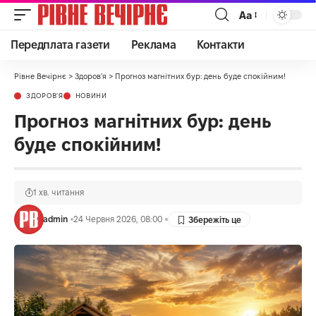
Аа
Передплата газети
Реклама
Контакти
Рівне Вечірнє
>
Здоров'я
>
Прогноз магнітних бур: день буде спокійним!
ЗДОРОВ'Я
НОВИНИ
Прогноз магнітних бур: день
буде спокійним!
1 хв. читання
admin
24 Червня 2026, 08:00