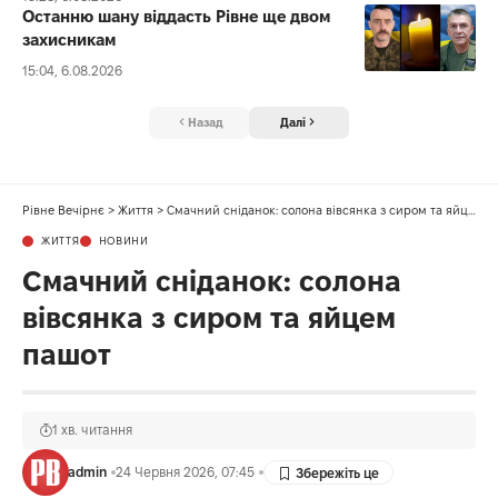
Останню шану віддасть Рівне ще двом
захисникам
15:04, 6.08.2026
Назад
Далі
Рівне Вечірнє
>
Життя
>
Смачний сніданок: солона вівсянка з сиром та яйцем пашот
ЖИТТЯ
НОВИНИ
Смачний сніданок: солона
вівсянка з сиром та яйцем
пашот
1 хв. читання
admin
24 Червня 2026, 07:45