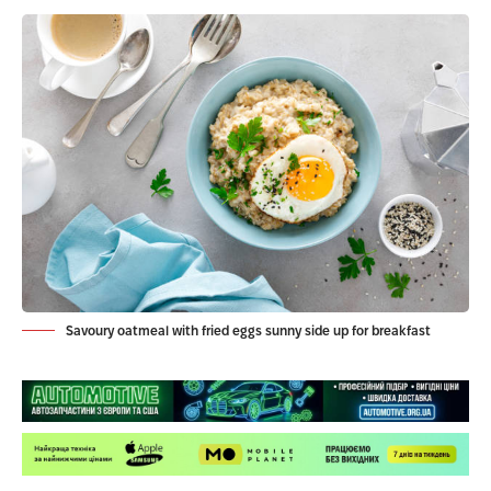
Savoury oatmeal with fried eggs sunny side up for breakfast