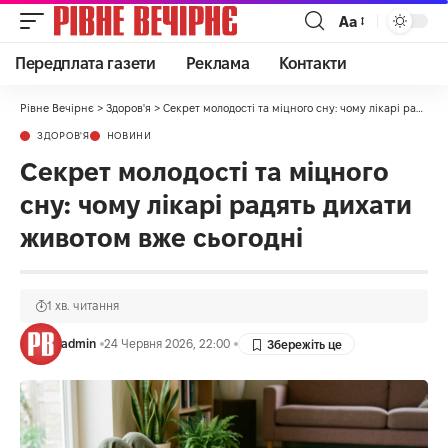
Аа
Передплата газети
Реклама
Контакти
Рівне Вечірнє
>
Здоров'я
>
Секрет молодості та міцного сну: чому лікарі радять дихати животом вже сьогодні
ЗДОРОВ'Я
НОВИНИ
Секрет молодості та міцного
сну: чому лікарі радять дихати
животом вже сьогодні
1 хв. читання
admin
24 Червня 2026, 22:00