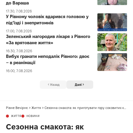
до Вараша
17:30, 7.08.2026
У Рівному чоловік вдарився головою у
під’їзді і знепритомнів
17:00, 7.08.2026
Зеленський нагородив лікаря з Рівного
«За врятоване життя»
16:30, 7.08.2026
Вибух гранати неподалік Рівного: двоє
– в реанімації
16:00, 7.08.2026
Назад
Далі
Рівне Вечірнє
>
Життя
>
Сезонна смакота: як приготувати гору соковитих курячих котлет із кабачком
ЖИТТЯ
НОВИНИ
Сезонна смакота: як