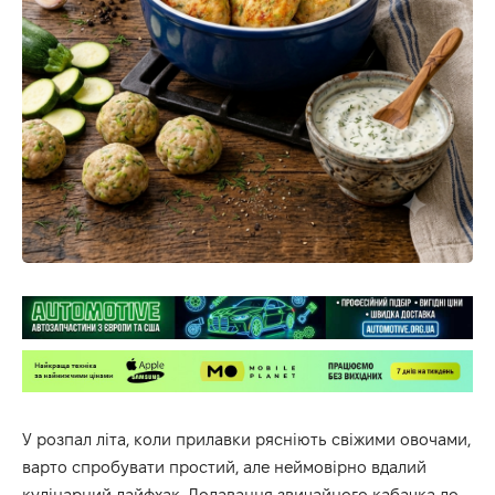
У розпал літа, коли прилавки рясніють свіжими овочами,
варто спробувати простий, але неймовірно вдалий
кулінарний лайфхак. Додавання звичайного кабачка до