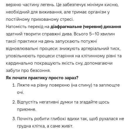
верхню частину легень.
Це забезпечує мінімум кисню,
необхідний для виживання,
але тримає організм у
постійному прихованому стресі.
Натомість перехід на
діафрагмальне (черевне) дихання
здатний творити справжні дива.
Всього 5–10 хвилин
такої практики на день запускають потужні
відновлювальні процеси:
знижують артеріальний тиск,
уповільнюють процеси старіння на клітинному рівні та
кардинально покращують якість сну,
допомагаючи
забути про безсоння.
Як почати практику просто зараз?
Ляжте на рівну поверхню (на спину) та заплющте
очі.
Відпустіть негативні думки та згадайте щось
приємне.
Почніть робити глибокі вдихи так,
щоб рухалася не
грудна клітка,
а саме живіт.