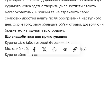
курячого м’яса здатне творити дива: котлети стають
мегасоковитими, ніжними та не втрачають своїх
смакових якостей навіть після розігрівання наступного
дня. Окрім того, овоч збільшує об’єм страви, дозволяючи
бюджетно нагодувати всю родину.
Що знадобиться для приготування:
Куряче філе (або готовий фарш) — 1 кг.
Молодий кабачок — 1 шт. (середнього розміру).
Куряче яйце — 1 шт.
Часник — 2-3 зубки.
Сіль, чорний перець та спеції — на ваш смак.
Свіжа зелень (кріп, петрушка) — за бажанням.
Рослинна олія — для обсмажування.
Покроковий процес приготування:
Підготовка овоча: кабачок натріть на крупній тертці.
Якщо овоч пустив забагато соку, обов’язково відіжміть
його руками, щоб фарш не став надто рідким.