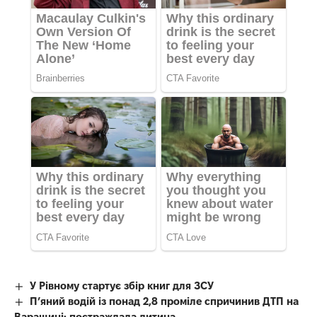
У Рівному стартує збір книг для ЗСУ
П’яний водій із понад 2,8 проміле спричинив ДТП на
Варащині: постраждала дитина