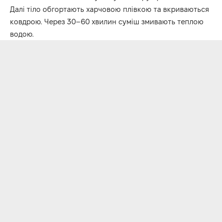
Далі тіло обгортають харчовою плівкою та вкриваються
ковдрою. Через 30–60 хвилин суміш змивають теплою
водою.