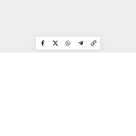
Нагадаємо, наприкінці листопада 2025 року детективи
НАБУ проводили обшуки у Андрія Єрмака. Того ж дня