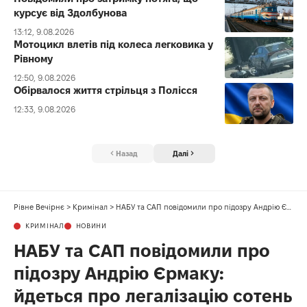
курсує від Здолбунова
13:12, 9.08.2026
Мотоцикл влетів під колеса легковика у
Рівному
12:50, 9.08.2026
Обірвалося життя стрільця з Полісся
12:33, 9.08.2026
Назад
Далі
Рівне Вечірнє
>
Кримінал
>
НАБУ та САП повідомили про підозру Андрію Єрмаку: йдеться про легалізацію сотень мільйонів гривень
КРИМІНАЛ
НОВИНИ
НАБУ та САП повідомили про
підозру Андрію Єрмаку:
йдеться про легалізацію сотень