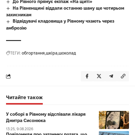
До Рівного прямує екіпаж «На щиті»
На Рівненщині віддали останню шану ще чотирьом
захисникам
Відвідувачі кладовища у Рівному чхають через
амброзію
ТЕГИ:
обгортання
шкіра
шоколад
Читайте також
У соборі в Рівному відспівали лікаря
Дмитра Сисонюка
13:25, 9.08.2026
Повідомили про затримку потяга, що