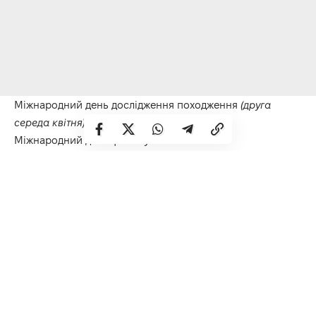
Міжнародний день дослідження походження
(друга
середа квітня)
Міжнародний день фен-шуй
Міжнародний день ромів
Міжнародний день конкурсу краси
Іменини:
Іван, Сергій, Марія
Народні прикмети
Випав сніг – він пролежить ще тиждень.
Гроза – до великого врожаю ягід та горіхів.
Ясний і світлий день – літо буде спекотним і
врожайним.
Похмуро й туманно – до дощового сезону.