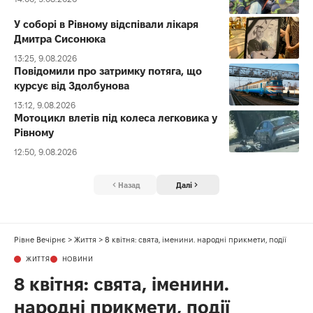
У соборі в Рівному відспівали лікаря
Дмитра Сисонюка
13:25, 9.08.2026
Повідомили про затримку потяга, що
курсує від Здолбунова
13:12, 9.08.2026
Мотоцикл влетів під колеса легковика у
Рівному
12:50, 9.08.2026
Назад
Далі
Рівне Вечірнє
>
Життя
>
8 квітня: свята, іменини. народні прикмети, події
ЖИТТЯ
НОВИНИ
8 квітня: свята, іменини.
народні прикмети, події