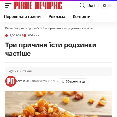
Аа
Передплата газети
Реклама
Контакти
Рівне Вечірнє
>
Здоров'я
>
Три причини їсти родзинки частіше
ЗДОРОВ'Я
НОВИНИ
Три причини їсти родзинки
частіше
0 хв. читання
admin
8 Квітня 2026, 07:30