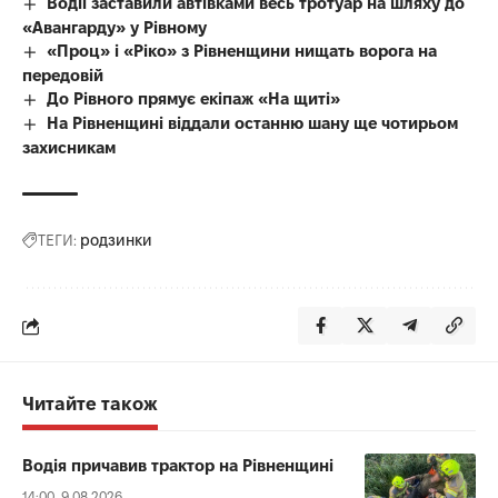
Водії заставили автівками весь тротуар на шляху до
«Авангарду» у Рівному
«Проц» і «Ріко» з Рівненщини нищать ворога на
передовій
До Рівного прямує екіпаж «На щиті»
На Рівненщині віддали останню шану ще чотирьом
захисникам
ТЕГИ:
родзинки
Читайте також
Водія причавив трактор на Рівненщині
14:00, 9.08.2026