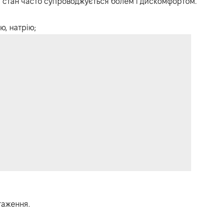
 стан часто супроводжується болем і дискомфортом.
ю, натрію;
таження.