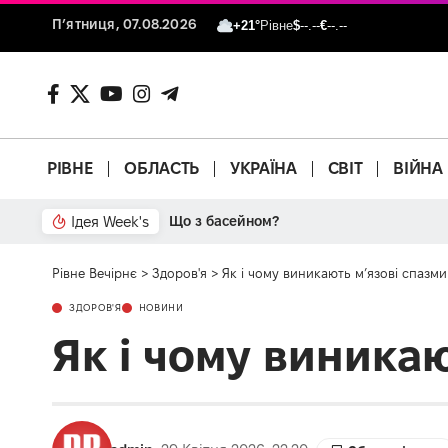
П’ятниця, 07.08.2026
+21°
Рівне
$
--.--
€
--.--
РІВНЕ
ОБЛАСТЬ
УКРАЇНА
СВІТ
ВІЙНА
Ідея Week's
Що з басейном?
Рівне Вечірнє
>
Здоров'я
>
Як і чому виникають м’язові спазми
ЗДОРОВ'Я
НОВИНИ
Як і чому виникаю