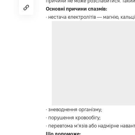
причини не може розслабитися. Такий
Основні причини спазмів:
• нестача електролітів — магнію, кальці
• зневоднення організму;
• порушення кровообігу;
• перевтома м’язів або надмірне наван
Що допоможе: