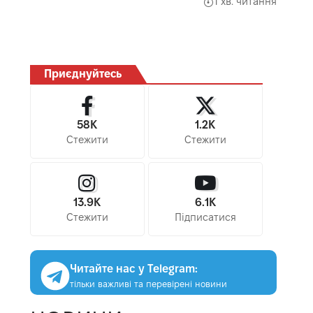
1 хв. читання
Приєднуйтесь
58K
1.2K
Стежити
Стежити
13.9K
6.1K
Стежити
Підписатися
Читайте нас у Telegram:
тільки важливі та перевірені новини