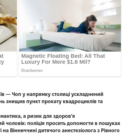
иїв — Чоп у напрямку столиці ускладнений
нь знищив пункт прокату квадроциклів та
омантика, а ризик для здоров’я
чний чоловік: поліція просить допомогти в пошуках
 на Вінниччині дитячого анестезіолога з Рівного