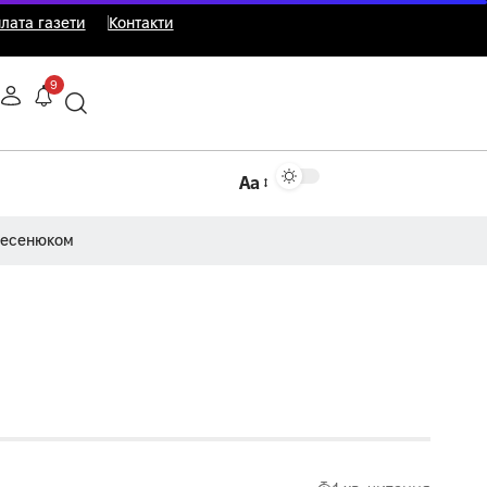
лата газети
Контакти
9
Аа
Несенюком