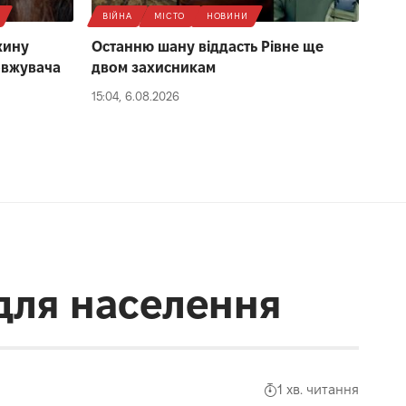
ВІЙНА
МІСТО
НОВИНИ
жину
Останню шану віддасть Рівне ще
овжувача
двом захисникам
15:04, 6.08.2026
 для населення
1 хв. читання