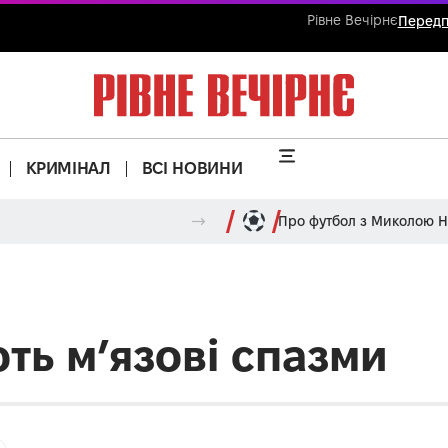
Рівне Вечірнє
Передп
КРИМІНАЛ
ВСІ НОВИНИ
Про футбол з Миколою 
ть м’язові спазми