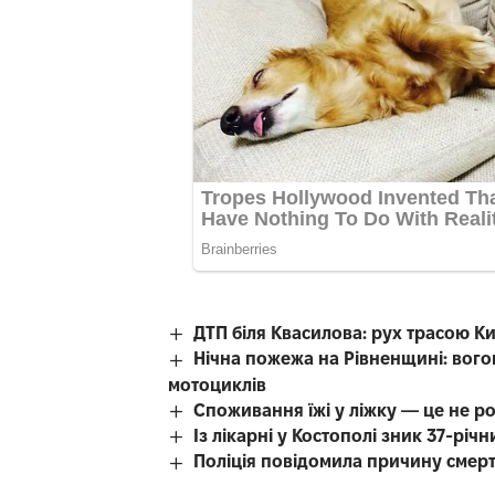
ДТП біля Квасилова: рух трасою К
Нічна пожежа на Рівненщині: вого
мотоциклів
Споживання їжі у ліжку — це не р
Із лікарні у Костополі зник 37-рі
Поліція повідомила причину смерті