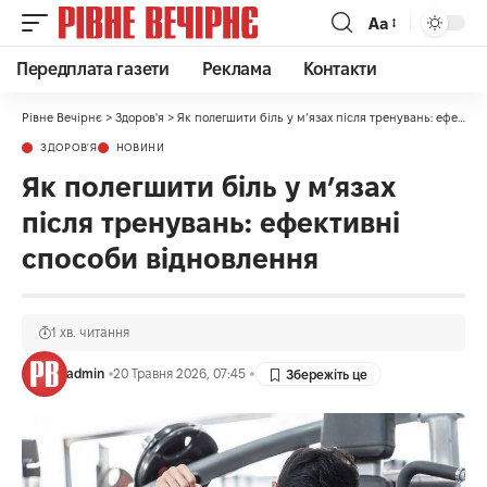
Аа
Передплата газети
Реклама
Контакти
Рівне Вечірнє
>
Здоров'я
>
Як полегшити біль у м’язах після тренувань: ефективні способи відновлення
ЗДОРОВ'Я
НОВИНИ
Як полегшити біль у м’язах
після тренувань: ефективні
способи відновлення
1 хв. читання
admin
20 Травня 2026, 07:45