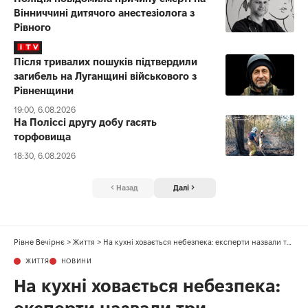
Вінниччині дитячого анестезіолога з
Рівного
Після тривалих пошуків підтвердили
загибель на Луганщині військового з
Рівненщини
19:00, 6.08.2026
На Поліссі другу добу гасять
торфовища
18:30, 6.08.2026
Назад
Далі
Рівне Вечірнє
>
Життя
>
На кухні ховається небезпека: експерти назвали три найбрудніші місця у домі
ЖИТТЯ
НОВИНИ
На кухні ховається небезпека: