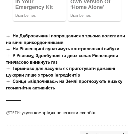
На Дубровиччині попрощалися з трьома полеглими
на війні прикордонниками
На Рівненщині лунатимуть контрольовані вибухи
У Рівному, Здолбунові та двох селах Рівненщини
тимчасово вимкнуть газ
Терміново для ласунів: як приготувати домашні
цукерки лише з трьох інгредієнтів
Сонце «відпочиває»: на Землі прогнозують низьку
геомагнітну активність
ТЕГИ:
укуси комарів
як полегшити свербіж