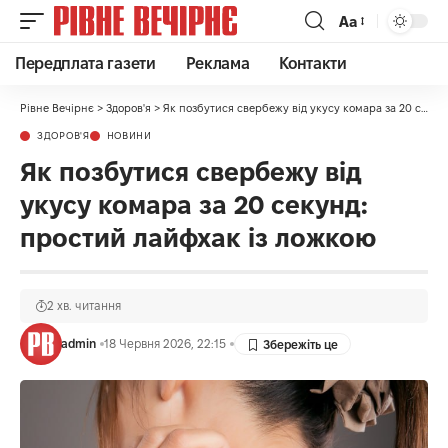
Аа
Передплата газети
Реклама
Контакти
Рівне Вечірнє
>
Здоров'я
>
Як позбутися свербежу від укусу комара за 20 секунд: простий лайфхак із ложкою
ЗДОРОВ'Я
НОВИНИ
Як позбутися свербежу від
укусу комара за 20 секунд:
простий лайфхак із ложкою
2 хв. читання
admin
18 Червня 2026, 22:15