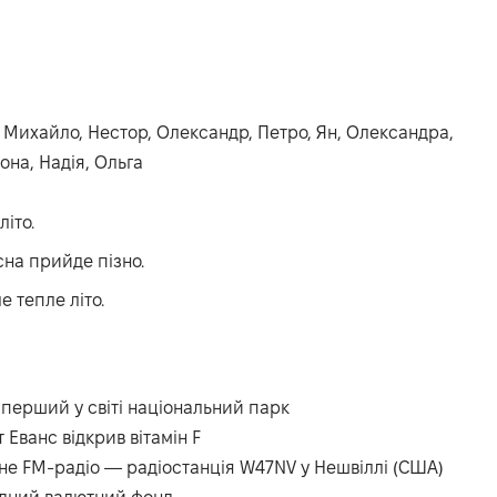
н, Михайло, Нестор, Олександр, Петро, Ян, Олександра,
она, Надія, Ольга
літо.
сна прийде пізно.
е тепле літо.
 перший у світі національний парк
Еванс відкрив вітамін F
не FM-радіо — радіостанція W47NV у Нешвіллі (США)