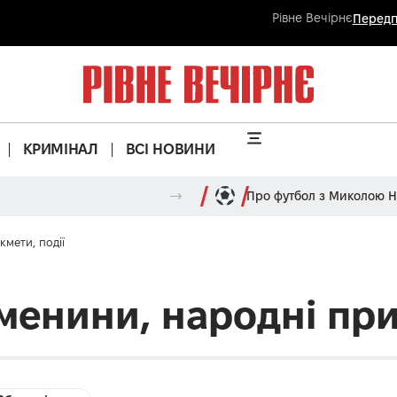
Рівне Вечірнє
Передп
КРИМІНАЛ
ВСІ НОВИНИ
Про футбол з Миколою 
кмети, події
 іменини, народні при