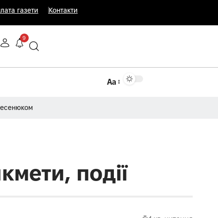
лата газети
Контакти
9
Аа
Несенюком
кмети, події