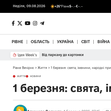
Неділя, 09.08.2026
+26°
Рівне
$
--.--
€
--.--
РІВНЕ
ОБЛАСТЬ
УКРАЇНА
СВІТ
ВІЙНА
Ідея Week's
Від паркану до картонки
Рівне Вечірнє
>
Життя
>
1 березня: свята, іменини, народні при
ЖИТТЯ
НОВИНИ
1 березня: свята,