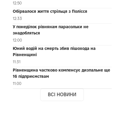
12:50
Обірвалося життя стрільця з Полісся
12:33
У понеділок рівнянам парасольки не
знадобляться
12:00
Юний водій на смерть збив пішохода на
Рівненщині
11:31
Рівненщина частково компенсує дизпальне ще
16 підприємствам
11:00
ВСІ НОВИНИ