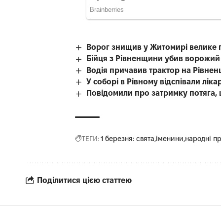
Ворог знищив у Житомирі велике 
Бійця з Рівненщини убив ворожий
Водія причавив трактор на Рівнен
У соборі в Рівному відспівали лі
Повідомили про затримку потяга, 
ТЕГИ:
1 березня: свята
іменини
народні п
Поділитися цією статтею