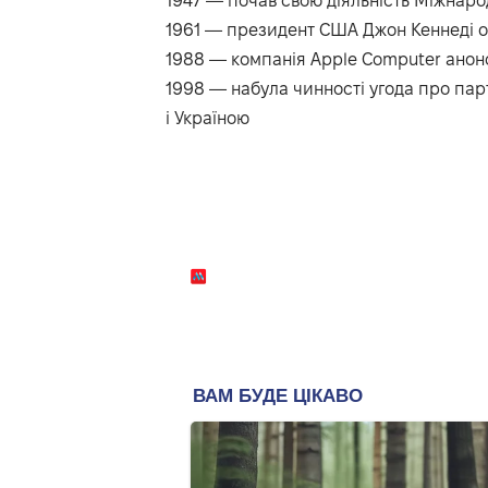
1947 — почав свою діяльність Міжнар
1961 — президент США Джон Кеннеді 
1988 — компанія Apple Computer анон
1998 — набула чинності угода про пар
і Україною