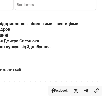
підприємство з німецькими інвестиціями
 дрон
щині
каря Дмитра Сисонюка
що курсує від Здолбунова
рикмети
події
Facebook