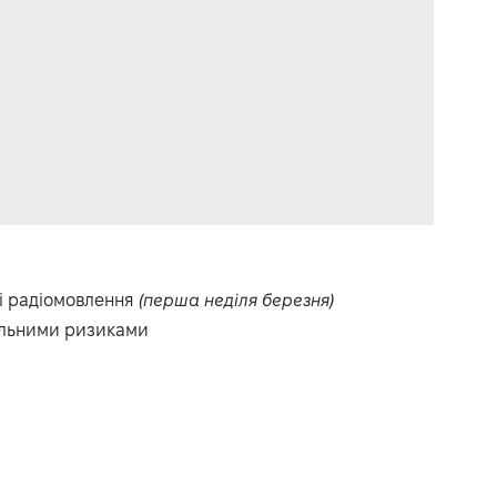
 і радіомовлення
(перша неділя березня)
пільними ризиками