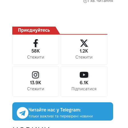
1 хв. читання
Приєднуйтесь
58K
1.2K
Стежити
Стежити
13.9K
6.1K
Стежити
Підписатися
Читайте нас у Telegram:
тільки важливі та перевірені новини