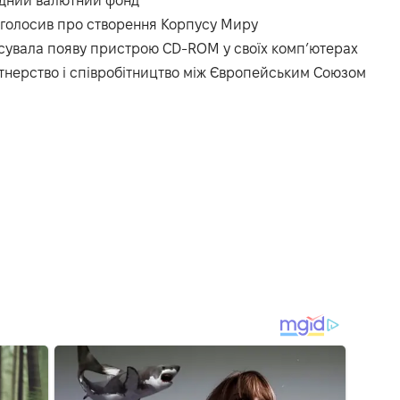
одний валютний фонд
оголосив про створення Корпусу Миру
сувала появу пристрою CD-ROM у своїх комп’ютерах
тнерство і співробітництво між Європейським Союзом