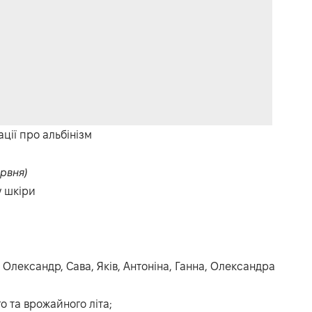
ії про альбінізм
ервня)
у шкіри
 Олександр, Сава, Яків, Антоніна, Ганна, Олександра
о та врожайного літа;