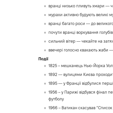
вранці низько пливуть хмари — ч
мурахи активно будують великі 
вранці багато роси — до великог
почути вранці воркування голубів
сильний вітер — чекайте на затяж
ввечері голосно квакають жаби —
Події
1825 – мешканець Нью-Йорка Уол
1892 — вулицями Києва проходи
1895 — у Франції відбулися перші 
1956 – у Парижі відбувся фінал п
футболу
1966 – Ватикан скасував “Список