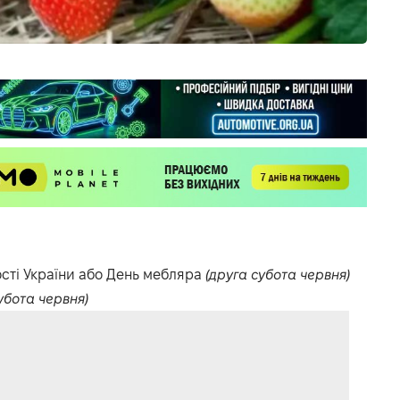
сті України або День мебляра
(друга субота червня)
убота червня)