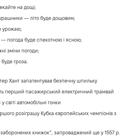
екайте на дощі;
мурашники — літо буде дощовим;
о урожаю;
 — погода буде спекотною і ясною;
ні зміни погоди;
 буде гроза.
тер Хант запатентував безпечну шпильку
ть перший пасажирський електричний трамвай
у світі автомобільні гонки
ершого розіграшу Кубка європейських чемпіонів з
 заборонених книжок”, запроваджений ще у 1557 р.