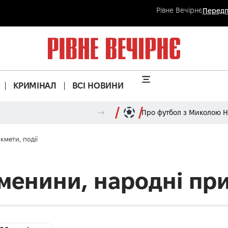
Рівне Вечірнє
Передп
КРИМІНАЛ
ВСІ НОВИНИ
Про футбол з Миколою 
кмети, події
 іменини, народні при