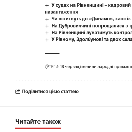
У судах на Рівненщині – кадровий 
навантаження
Чи встигнуть до «Динамо», хаос і
На Дубровиччині попрощалися з т
На Рівненщині лунатимуть контро
У Рівному, Здолбунові та двох се
ТЕГИ:
13 червня
іменини
народні прикмет
Поділитися цією статтею
Читайте також