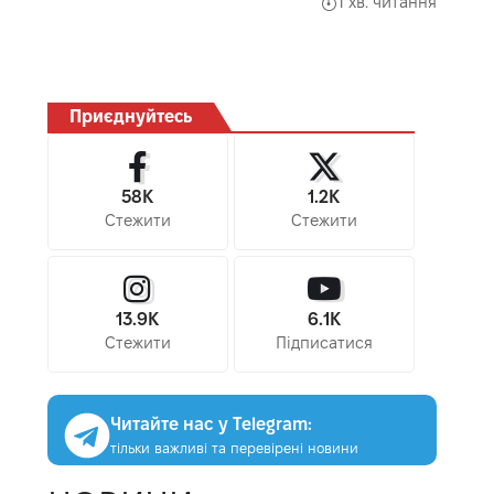
1 хв. читання
Приєднуйтесь
58K
1.2K
Стежити
Стежити
13.9K
6.1K
Стежити
Підписатися
Читайте нас у Telegram:
тільки важливі та перевірені новини