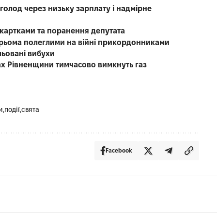
голод через низьку зарплату і надмірне
з картками та поранення депутата
рьома полеглими на війні прикордонниками
льовані вибухи
лах Рівненщини тимчасово вимкнуть газ
и
події
свята
Facebook