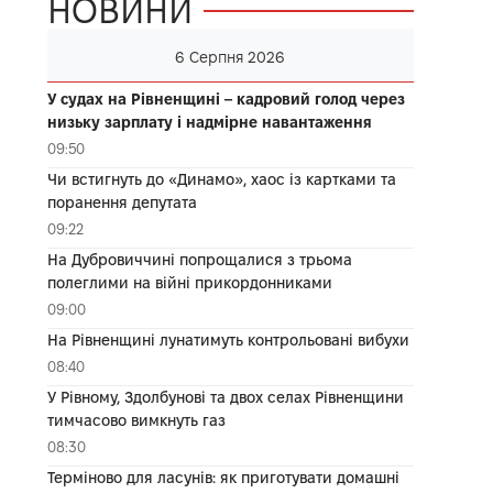
НОВИНИ
6 Серпня 2026
У судах на Рівненщині – кадровий голод через
низьку зарплату і надмірне навантаження
09:50
Чи встигнуть до «Динамо», хаос із картками та
поранення депутата
09:22
На Дубровиччині попрощалися з трьома
полеглими на війні прикордонниками
09:00
На Рівненщині лунатимуть контрольовані вибухи
08:40
У Рівному, Здолбунові та двох селах Рівненщини
тимчасово вимкнуть газ
08:30
Терміново для ласунів: як приготувати домашні