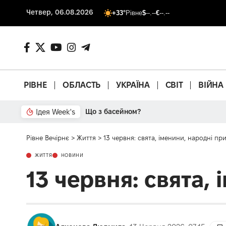
Четвер, 06.08.2026
+33°
Рівне
$
--.--
€
--.--
РІВНЕ
ОБЛАСТЬ
УКРАЇНА
СВІТ
ВІЙНА
Ідея Week's
Від паркану до картонки
Рівне Вечірнє
>
Життя
>
13 червня: свята, іменини, народні при
ЖИТТЯ
НОВИНИ
13 червня: свята,