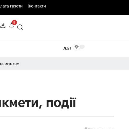
лата газети
Контакти
9
Аа
Несенюком
кмети, події