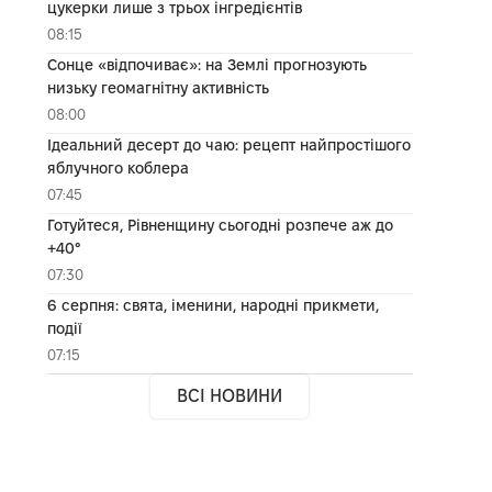
цукерки лише з трьох інгредієнтів
08:15
Сонце «відпочиває»: на Землі прогнозують
низьку геомагнітну активність
08:00
Ідеальний десерт до чаю: рецепт найпростішого
яблучного коблера
07:45
Готуйтеся, Рівненщину сьогодні розпече аж до
+40°
07:30
6 серпня: свята, іменини, народні прикмети,
події
07:15
ВСІ НОВИНИ