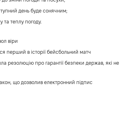
ступний день буде сонячним;
у та теплу погоду.
ол віри
вся перший в історії бейсбольний матч
а резолюцію про гарантії безпеки держав, які не
акон, що дозволив електронний підпис