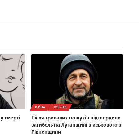
ВІЙНА
НОВИНИ
у смерті
Після тривалих пошуків підтвердили
загибель на Луганщині військового з
Рівненщини