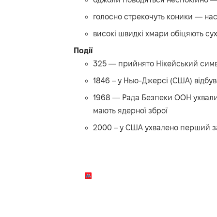
голосно стрекочуть коники — на
високі швидкі хмари обіцяють сух
Події
325 — прийнято Нікейський симв
1846 – у Нью-Джерсі (США) відбу
1968 — Рада Безпеки ООН ухвалил
мають ядерної зброї
2000 – у США ухвалено перший з