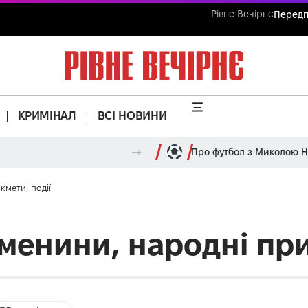
Рівне Вечірнє
Передп
КРИМІНАЛ
ВСІ НОВИНИ
Про футбол з Миколою 
кмети, події
 іменини, народні при