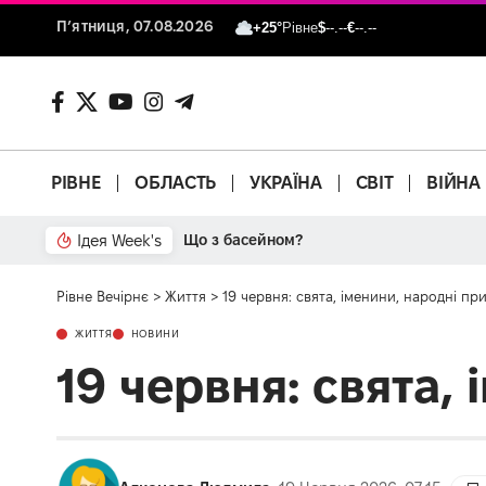
П’ятниця, 07.08.2026
+25°
Рівне
$
--.--
€
--.--
РІВНЕ
ОБЛАСТЬ
УКРАЇНА
СВІТ
ВІЙНА
Ідея Week's
Від паркану до картонки
Рівне Вечірнє
>
Життя
>
19 червня: свята, іменини, народні при
ЖИТТЯ
НОВИНИ
19 червня: свята,