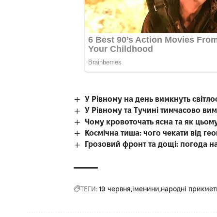
У Рівному на день вимкнуть світл
У Рівному та Тучині тимчасово вим
Чому кровоточать ясна та як цьом
Космічна тиша: чого чекати від гео
Грозовий фронт та дощі: погода н
ТЕГИ:
19 червня
іменини
народні прикмет