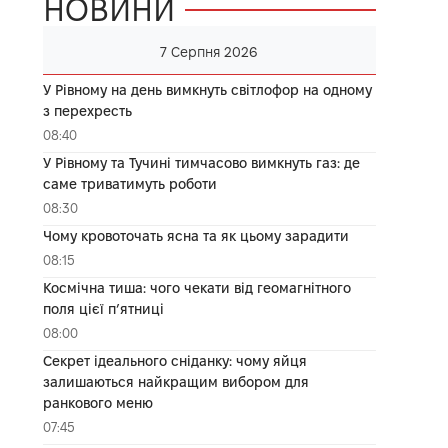
НОВИНИ
7 Серпня 2026
У Рівному на день вимкнуть світлофор на одному
з перехресть
08:40
У Рівному та Тучині тимчасово вимкнуть газ: де
саме триватимуть роботи
08:30
Чому кровоточать ясна та як цьому зарадити
08:15
Космічна тиша: чого чекати від геомагнітного
поля цієї п’ятниці
08:00
Секрет ідеального сніданку: чому яйця
залишаються найкращим вибором для
ранкового меню
07:45