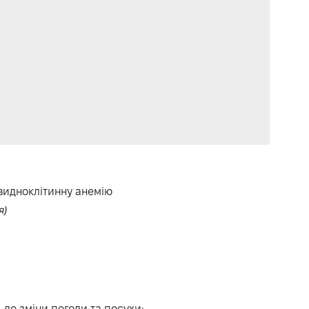
овидноклітинну анемію
я)
до зміни погоди та посухи;