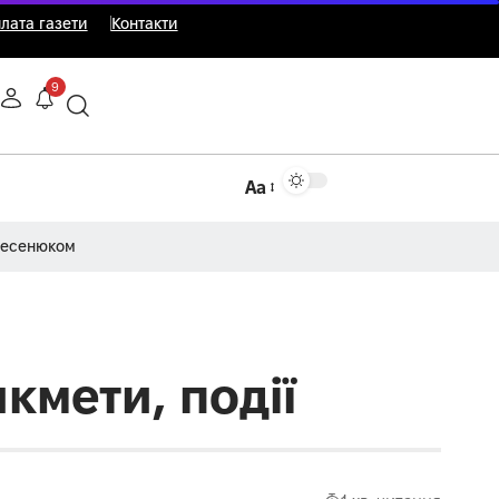
лата газети
Контакти
9
Аа
Несенюком
кмети, події