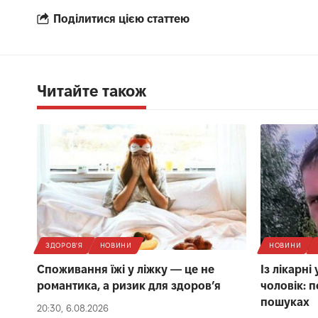
Поділитися цією статтею
Читайте також
ЗДОРОВ'Я
НОВИНИ
НОВИНИ
Споживання їжі у ліжку — це не
Із лікарні
романтика, а ризик для здоров’я
чоловік: 
пошуках
20:30, 6.08.2026