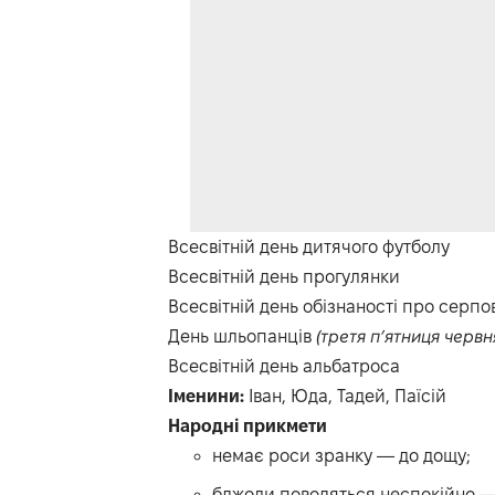
Всесвітній день дитячого футболу
Всесвітній день прогулянки
Всесвітній день обізнаності про серп
День шльопанців
(третя п’ятниця червн
Всесвітній день альбатроса
Іменини:
Іван, Юда, Тадей, Паїсій
Народні прикмети
немає роси зранку — до дощу;
бджоли поводяться неспокійно — 