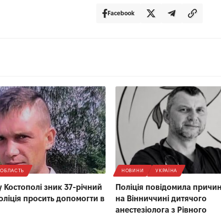
Facebook
ОБЛАСТЬ
НОВИНИ
УКРАЇНА
 у Костополі зник 37-річний
Поліція повідомила причин
поліція просить допомогти в
на Вінниччині дитячого
анестезіолога з Рівного