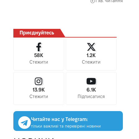
1 хв. читання
Приєднуйтесь
58K
1.2K
Стежити
Стежити
13.9K
6.1K
Стежити
Підписатися
Читайте нас у Telegram:
тільки важливі та перевірені новини