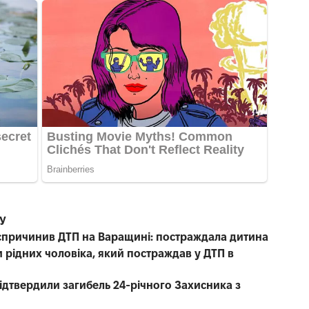
СУ
е спричинив ДТП на Варащині: постраждала дитина
 рідних чоловіка, який постраждав у ДТП в
 підтвердили загибель 24-річного Захисника з