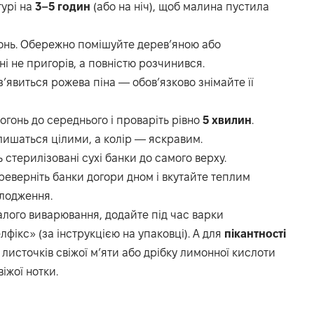
турі на
3–5 годин
(або на ніч), щоб малина пустила
гонь. Обережно помішуйте дерев’яною або
і не пригорів, а повністю розчинився.
з’явиться рожева піна — обов’язково знімайте її
вогонь до середнього і проваріть рівно
5 хвилин
.
лишаться цілими, а колір — яскравим.
 стерилізовані сухі банки до самого верху.
еверніть банки догори дном і вкутайте теплим
лодження.
алого виварювання, додайте під час варки
ікс» (за інструкцією на упаковці). А для
пікантності
листочків свіжої м’яти або дрібку лимонної кислоти
іжої нотки.