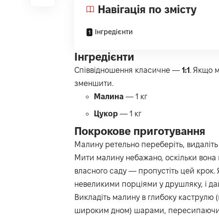
Навігація по змісту
Інгредієнти
Інгредієнти
Співвідношення класичне —
1:1
. Якщо 
зменшити.
Малина
— 1 кг
Цукор
— 1 кг
Покрокове приготування
Малину ретельно переберіть, видаліть
Мити малину небажано, оскільки вона в
власного саду — пропустіть цей крок. 
невеликими порціями у друшляку, і да
Викладіть малину в глибоку каструлю
широким дном) шарами, пересипаючи