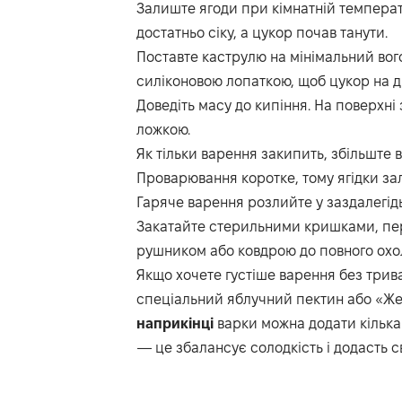
Залиште ягоди при кімнатній темпера
достатньо сіку, а цукор почав танути.
Поставте каструлю на мінімальний во
силіконовою лопаткою, щоб цукор на дн
Доведіть масу до кипіння. На поверхні 
ложкою.
Як тільки варення закипить, збільште 
Проварювання коротке, тому ягідки за
Гаряче варення розлийте у заздалегідь
Закатайте стерильними кришками, пер
рушником або ковдрою до повного охо
Якщо хочете густіше варення без трив
спеціальний яблучний пектин або «Желф
наприкінці
варки можна додати кілька 
— це збалансує солодкість і додасть св