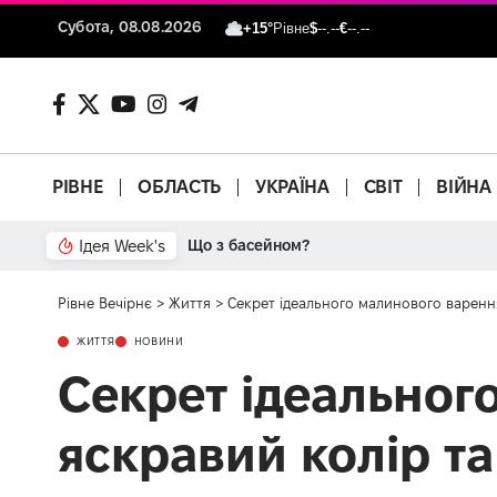
Субота, 08.08.2026
+15°
Рівне
$
--.--
€
--.--
РІВНЕ
ОБЛАСТЬ
УКРАЇНА
СВІТ
ВІЙНА
Ідея Week's
Що з басейном?
Рівне Вечірнє
>
Життя
>
Секрет ідеального малинового варення
ЖИТТЯ
НОВИНИ
Секрет ідеальног
яскравий колір та