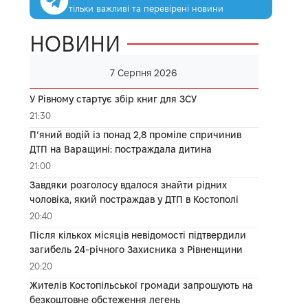
тільки важливі та перевірені новини
НОВИНИ
7 Серпня 2026
У Рівному стартує збір книг для ЗСУ
21:30
П’яний водій із понад 2,8 проміле спричинив
ДТП на Варащині: постраждала дитина
21:00
Завдяки розголосу вдалося знайти рідних
чоловіка, який постраждав у ДТП в Костополі
20:40
Після кількох місяців невідомості підтвердили
загибель 24-річного Захисника з Рівненщини
20:20
Жителів Костопільської громади запрошують на
безкоштовне обстеження легень