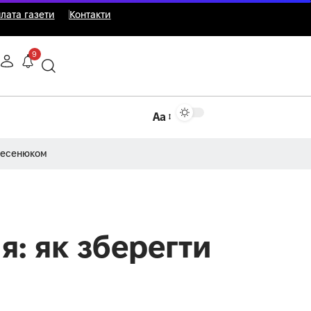
лата газети
Контакти
9
Аа
Несенюком
я: як зберегти