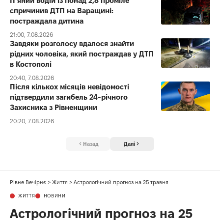
П’яний водій із понад 2,8 проміле
спричинив ДТП на Варащині:
постраждала дитина
21:00, 7.08.2026
Завдяки розголосу вдалося знайти
рідних чоловіка, який постраждав у ДТП
в Костополі
20:40, 7.08.2026
Після кількох місяців невідомості
підтвердили загибель 24-річного
Захисника з Рівненщини
20:20, 7.08.2026
Назад
Далі
Рівне Вечірнє
>
Життя
>
Астрологічний прогноз на 25 травня
ЖИТТЯ
НОВИНИ
Астрологічний прогноз на 25