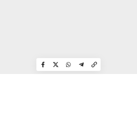
Можуть несподівано реалізуватися ваші бажання, які не
потребують тривалої підготовки. Прислухайтеся до
здоров’я, можливі проблеми.
Близнюки
Сьогодні буде багато подій, емоцій, інформації та