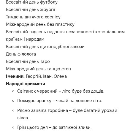
Всесвітній день футболу
Всесвітній день хірургії
Тиждень дитячого хоспісу
Міжнародний день без пластику
Всесвітній тидлень надання незалежності колоніальним
країнам і народам
Всесвітній день щитоподібної залози
День філолога
Всесвітній день Таро
Міжнародний день танцю степ
Іменини:
Георгій, Іван, Олена
Народні прикмети
Світанок червоний – літо буде без дощів.
Похмуро зранку – чекай на дощове літо.
Рясно зацвіла горобина – буде багатий урожай
вівса.
Грім цього дня – до затяжної зливи.