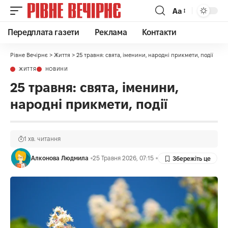
Аа
Передплата газети
Реклама
Контакти
Рівне Вечірнє
>
Життя
>
25 травня: свята, іменини, народні прикмети, події
ЖИТТЯ
НОВИНИ
25 травня: свята, іменини,
народні прикмети, події
1 хв. читання
Алконова Людмила
25 Травня 2026, 07:15