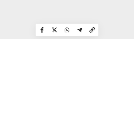
Спокійний день, не обтяжений терміновими справами і
проблемами. Гарний час для походу магазинами та
вирішення фінансових питань.
Близнюки
Сьогодні ви дуже напружені та легко збудливі. Дрібні
неприємності можуть зіпсувати настрій надовго.
Можливі безпричинні сварки з рідними.
Рак
Зберігайте душевну рівновагу, спокійніше реагуйте на
те, що відбувається навколо вас. Якісь плани доведеться
скасовувати, але це не привід засмучуватися.