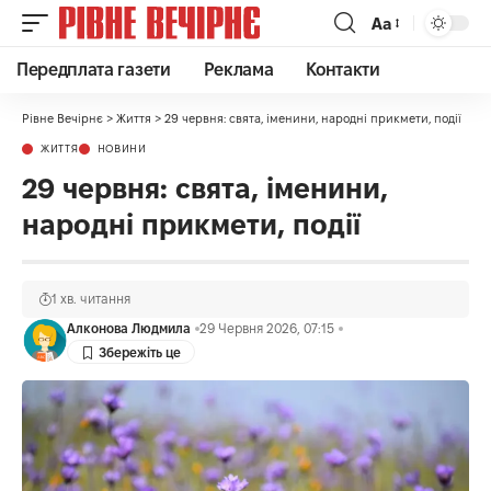
Аа
Передплата газети
Реклама
Контакти
Рівне Вечірнє
>
Життя
>
29 червня: свята, іменини, народні прикмети, події
ЖИТТЯ
НОВИНИ
29 червня: свята, іменини,
народні прикмети, події
1 хв. читання
Алконова Людмила
29 Червня 2026, 07:15