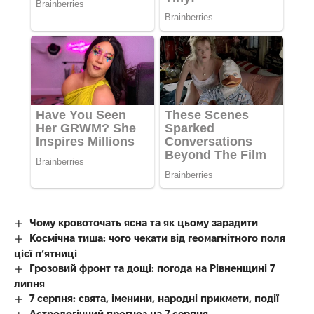
Чому кровоточать ясна та як цьому зарадити
Космічна тиша: чого чекати від геомагнітного поля
цієї п’ятниці
Грозовий фронт та дощі: погода на Рівненщині 7
липня
7 серпня: свята, іменини, народні прикмети, події
Астрологічний прогноз на 7 серпня