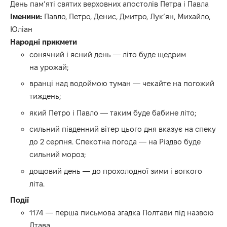
День пам’яті святих верховних апостолів Петра і Павла
Іменини:
Павло, Петро, Денис, Дмитро, Лук’ян, Михайло,
Юліан
Народні прикмети
сонячний і ясний день — літо буде щедрим
на урожай;
вранці над водоймою туман — чекайте на погожий
тиждень;
який Петро і Павло — таким буде бабине літо;
сильний південний вітер цього дня вказує на спеку
до 2 серпня. Спекотна погода — на Різдво буде
сильний мороз;
дощовий день — до прохолодної зими і вогкого
літа.
Події
1174 — перша письмова згадка Полтави під назвою
Лтава