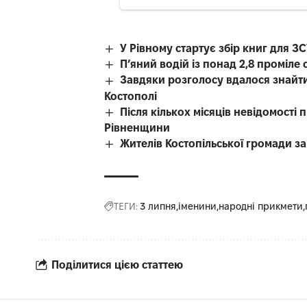
У Рівному стартує збір книг для З
П’яний водій із понад 2,8 проміл
Завдяки розголосу вдалося знайти
Костополі
Після кількох місяців невідомості
Рівненщини
Жителів Костопільської громади 
ТЕГИ:
3 липня
іменини
народні прикмети
Поділитися цією статтею