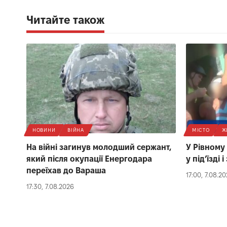
Читайте також
НОВИНИ
ВІЙНА
МІСТО
Ж
На війні загинув молодший сержант,
У Рівному
який після окупації Енергодара
у під’їзді
переїхав до Вараша
17:00, 7.08.2
17:30, 7.08.2026