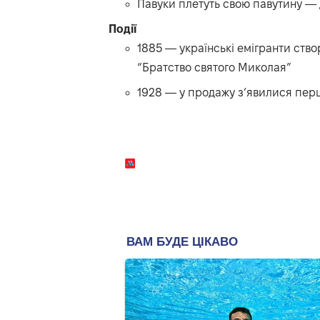
Павуки плетуть свою павутину — д
Події
1885 — українські емігранти ст
“Братство святого Миколая”
1928 — у продажу з’явилися перш