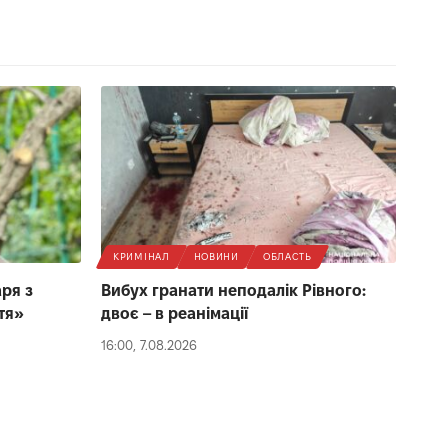
КРИМІНАЛ
НОВИНИ
ОБЛАСТЬ
ря з
Вибух гранати неподалік Рівного:
тя»
двоє – в реанімації
16:00, 7.08.2026