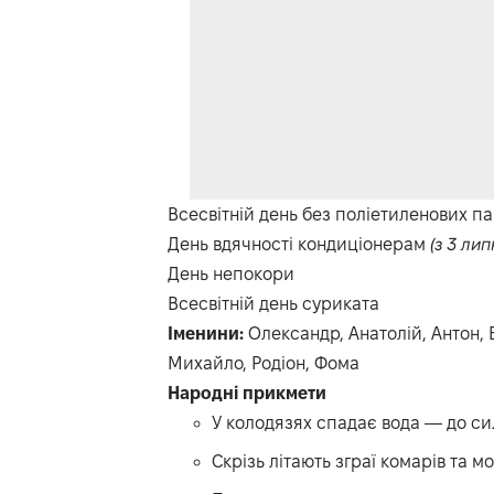
Всесвітній день без поліетиленових па
День вдячності кондиціонерам
(з 3 лип
День непокори
Всесвітній день суриката
Іменини:
Олександр, Анатолій, Антон, В
Михайло, Родіон, Фома
Народні прикмети
У колодязях спадає вода — до си
Скрізь літають зграї комарів та