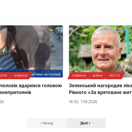
ИТТЯ
НОВИНИ
НОВИНИ
ВІЙНА
МІСТО
 чоловік вдарився головою
Зеленський нагородив ліка
 і знепритомнів
Рівного «За врятоване жит
026
16:30, 7.08.2026
Назад
Далі