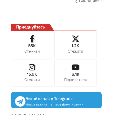
1 хв. читання
Приєднуйтесь
58K
1.2K
Стежити
Стежити
13.9K
6.1K
Стежити
Підписатися
Читайте нас у Telegram:
тільки важливі та перевірені новини