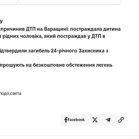
СУ
е спричинив ДТП на Варащині: постраждала дитина
 рідних чоловіка, який постраждав у ДТП в
 підтвердили загибель 24-річного Захисника з
запрошують на безкоштовне обстеження легень
події
свята
Facebook