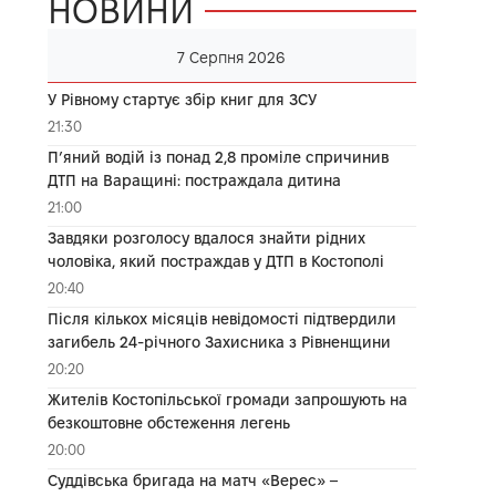
НОВИНИ
7 Серпня 2026
У Рівному стартує збір книг для ЗСУ
21:30
П’яний водій із понад 2,8 проміле спричинив
ДТП на Варащині: постраждала дитина
21:00
Завдяки розголосу вдалося знайти рідних
чоловіка, який постраждав у ДТП в Костополі
20:40
Після кількох місяців невідомості підтвердили
загибель 24-річного Захисника з Рівненщини
20:20
Жителів Костопільської громади запрошують на
безкоштовне обстеження легень
20:00
Суддівська бригада на матч «Верес» –