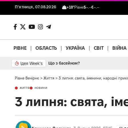
П’ятниця, 07.08.2026
+18°
Рівне
$
--.--
€
--.--
РІВНЕ
ОБЛАСТЬ
УКРАЇНА
СВІТ
ВІЙНА
Ідея Week's
Що з басейном?
Рівне Вечірнє
>
Життя
>
3 липня: свята, іменини, народні прикм
ЖИТТЯ
НОВИНИ
3 липня: свята, і