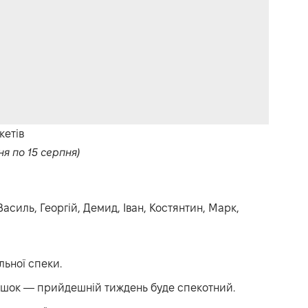
кетів
ня по 15 серпня)
асиль, Георгій, Демид, Іван, Костянтин, Марк,
льної спеки.
 мошок — прийдешній тиждень буде спекотний.