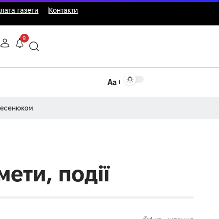
лата газети
Контакти
9
Аа
Несенюком
мети, події