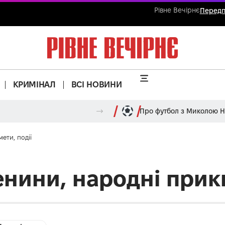
Рівне Вечірнє
Передп
КРИМІНАЛ
ВСІ НОВИНИ
Про футбол з Миколою 
ети, події
менини, народні прик