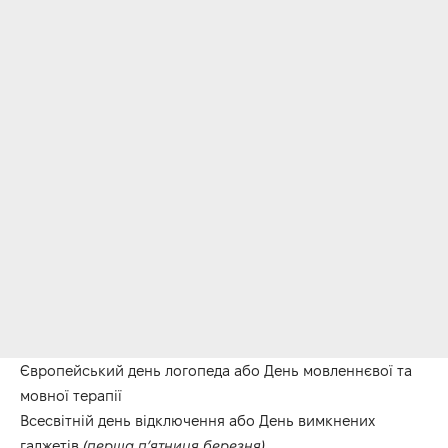
Європейський день логопеда або День мовленнєвої та
мовної терапії
Всесвітній день відключення або День вимкнених
гаджетів
(перша п’ятниця березня)