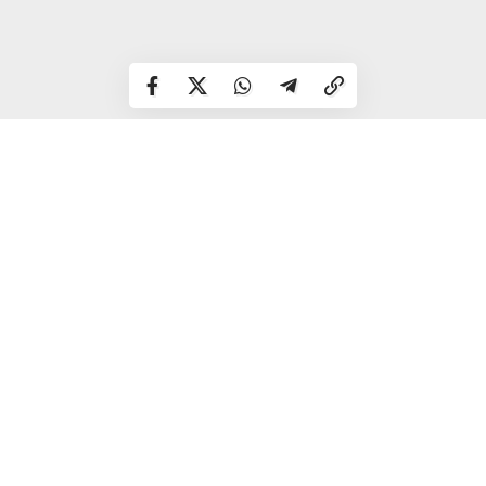
У складних ситуаціях сьогодні слід слухати свій
внутрішній голос. Це допоможе вирішити питання, які
багатьох ставили в глухий кут. Проведіть вечір у
сімейному колі.
Близнюки
День підходить для початку якоїсь цікавої незвичайної
справи, яка потребує творчого підходу. Для покупок і
поїздок не дуже вдалий день.
Рак
Сьогодні вам доведеться розраховувати лише на свої
сили, вирішувати все самотужки. Зірки радять, по
можливості, обмежити контакти і працювати на самоті.