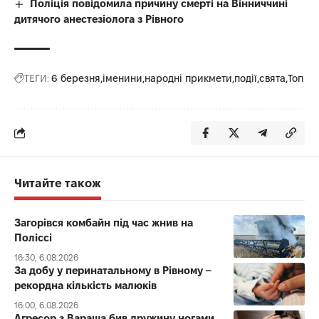
Поліція повідомила причину смерті на Вінниччині
дитячого анестезіолога з Рівного
ТЕГИ:
6 березня
іменини
народні прикмети
події
свята
Топ
Читайте також
Загорівся комбайн під час жнив на
Поліссі
16:30, 6.08.2026
За добу у перинатальному в Рівному –
рекордна кількість малюків
16:00, 6.08.2026
Агресор з Вараша бив дружину ногами