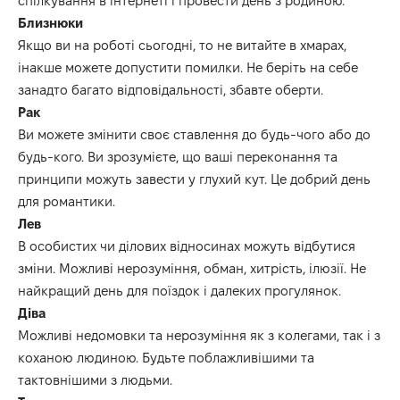
спілкування в інтернеті і провести день з родиною.
Близнюки
Якщо ви на роботі сьогодні, то не витайте в хмарах,
інакше можете допустити помилки. Не беріть на себе
занадто багато відповідальності, збавте оберти.
Рак
Ви можете змінити своє ставлення до будь-чого або до
будь-кого. Ви зрозумієте, що ваші переконання та
принципи можуть завести у глухий кут. Це добрий день
для романтики.
Лев
В особистих чи ділових відносинах можуть відбутися
зміни. Можливі нерозуміння, обман, хитрість, ілюзії. Не
найкращий день для поїздок і далеких прогулянок.
Діва
Можливі недомовки та нерозуміння як з колегами, так і з
коханою людиною. Будьте поблажливішими та
тактовнішими з людьми.