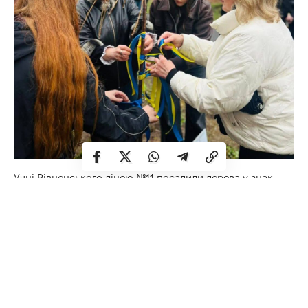
Учні Рівненського ліцею №11 посадили дерева у знак
пам’яті про загиблих випускників закладу