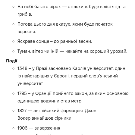
На небі багато зірок — стільки ж буде в лісі ягід та
грибів.
Погода цього дня вказує, яким буде початок
вересня.
Яскраве сонце – до ранньої весни.
Туман, вітер чи іній — чекайте на хороший урожай.
Події
1348 – у Празі засновано Карлів університет, один
із найстаріших у Європі, перший слов’янський
університет
1795 – у Франції прийнято закон, за яким основною
одиницею довжини став метр
1827 — англійський фармацевт Джон
Вокер винайшов сірники
1906 — виверження