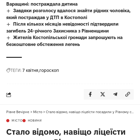
Варащині: постраждала дитина
Завдяки розголосу вдалося знайти рідних чоловіка,
який постраждав у ДТП в Костополі
Після кількох місяців невідомості підтвердили
загибель 24-річного Захисника з Рівненщини
Жителів Костопільської громади запрошують на
безкоштовне обстеження легень
ТЕГИ:
7 квітня
гороскоп
Рівне Вечірнє
>
Місто
>
Стало відомо, навіщо ліцеїсти посадили у Рівному сакури
МІСТО
НОВИНИ
Стало відомо, навіщо ліцеїсти