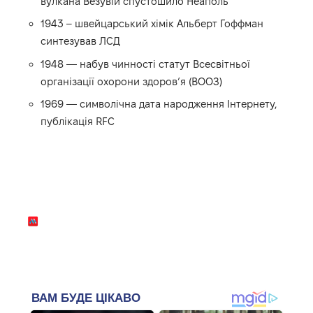
вулкана Везувій спустошило Неаполь
1943 – швейцарський хімік Альберт Гоффман
синтезував ЛСД
1948 — набув чинності статут Всесвітньої
організації охорони здоров’я (ВООЗ)
1969 — символічна дата народження Інтернету,
публікація RFC