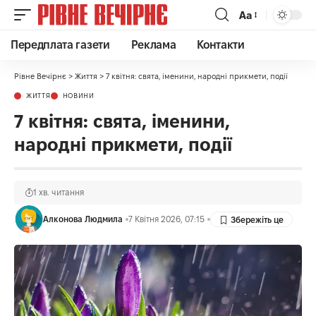
Аа
Передплата газети
Реклама
Контакти
Рівне Вечірнє
>
Життя
>
7 квітня: свята, іменини, народні прикмети, події
ЖИТТЯ
НОВИНИ
7 квітня: свята, іменини,
народні прикмети, події
1 хв. читання
Алконова Людмила
7 Квітня 2026, 07:15