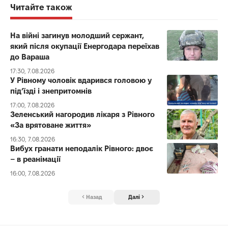
Читайте також
На війні загинув молодший сержант,
який після окупації Енергодара переїхав
до Вараша
17:30, 7.08.2026
У Рівному чоловік вдарився головою у
під’їзді і знепритомнів
17:00, 7.08.2026
Зеленський нагородив лікаря з Рівного
«За врятоване життя»
16:30, 7.08.2026
Вибух гранати неподалік Рівного: двоє
– в реанімації
16:00, 7.08.2026
Назад
Далі