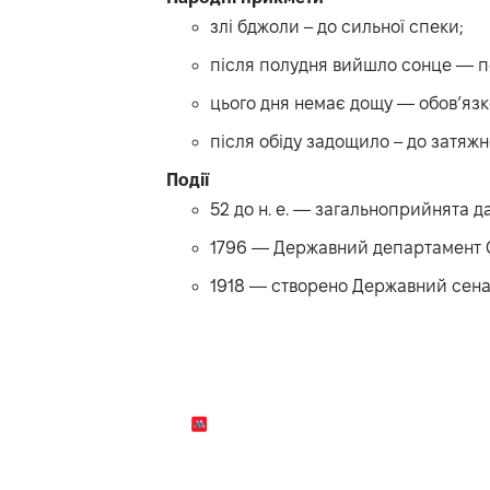
злі бджоли – до сильної спеки;
після полудня вийшло сонце — 
цього дня немає дощу — обов’язко
після обіду задощило – до затяжн
Події
52 до н. е. — загальноприйнята 
1796 — Державний департамент
1918 — створено Державний сена