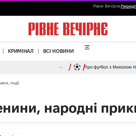
Рівне Вечірнє
Передп
КРИМІНАЛ
ВСІ НОВИНИ
Про футбол з Миколою 
ети, події
менини, народні прик