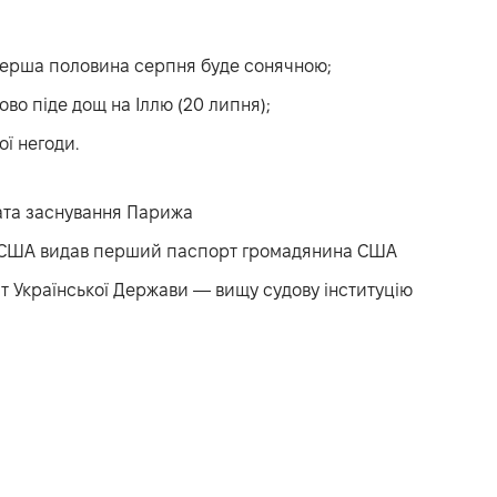
перша половина серпня буде сонячною;
во піде дощ на Іллю (20 липня);
ої негоди.
дата заснування Парижа
 США видав перший паспорт громадянина США
т Української Держави — вищу судову інституцію