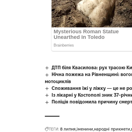
ДТП біля Квасилова: рух трасою К
Нічна пожежа на Рівненщині: вого
мотоциклів
Споживання їжі у ліжку — це не р
Із лікарні у Костополі зник 37-рі
Поліція повідомила причину смерті
ТЕГИ:
8 липня
іменини
народні прикмети