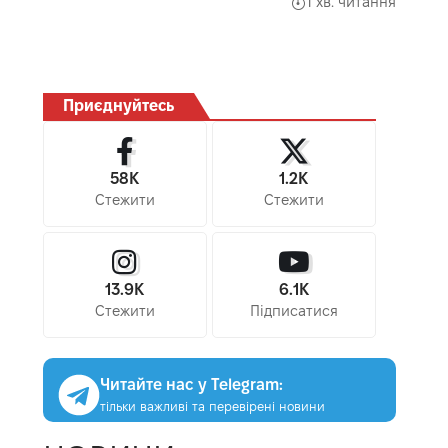
1 хв. читання
Приєднуйтесь
58K
1.2K
Стежити
Стежити
13.9K
6.1K
Стежити
Підписатися
Читайте нас у Telegram:
тільки важливі та перевірені новини