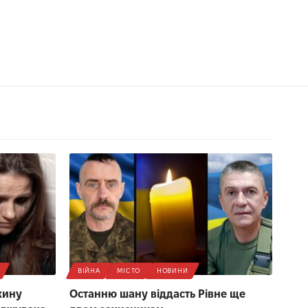
ВІЙНА
МІСТО
НОВИНИ
жину
Останню шану віддасть Рівне ще