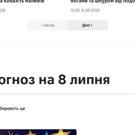
а кількість малюків
ногами та шнуром від под
026
15:28, 6.08.2026
Назад
Далі
огноз на 8 липня