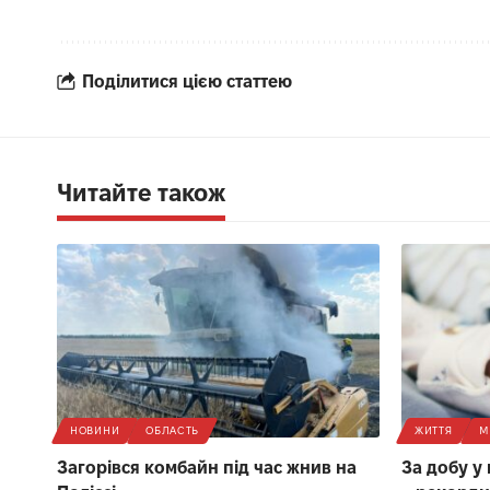
Поділитися цією статтею
Читайте також
НОВИНИ
ОБЛАСТЬ
ЖИТТЯ
М
Загорівся комбайн під час жнив на
За добу у