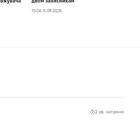
овжувача
двом захисникам
15:04, 6.08.2026
2 хв. читання