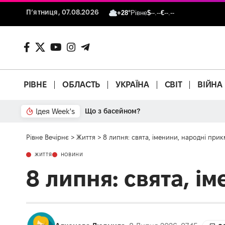
П’ятниця, 07.08.2026
+28°
Рівне
$
--.--
€
--.--
РІВНЕ
ОБЛАСТЬ
УКРАЇНА
СВІТ
ВІЙНА
Ідея Week's
Що з басейном?
Рівне Вечірнє
>
Життя
>
8 липня: свята, іменини, народні прикм
ЖИТТЯ
НОВИНИ
8 липня: свята, і