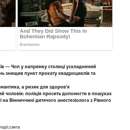
иїв — Чоп у напрямку столиці ускладнений
нь знищив пункт прокату квадроциклів та
омантика, а ризик для здоров’я
чний чоловік: поліція просить допомогти в пошуках
 на Вінниччині дитячого анестезіолога з Рівного
події
свята