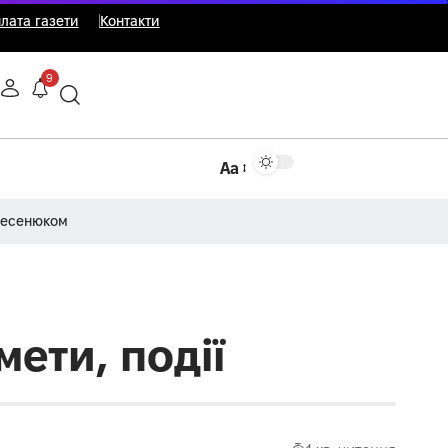
лата газети
Контакти
9
Аа
Несенюком
мети, події