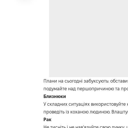
Плани на сьогодні забуксують: обстави
подумайте над першопричиною та про те
Близнюки
У складних ситуаціях використовуйте 
проведіть із коханою людиною. Влашт
Рак
Не тисніть і не нав’язуйте свою думку,