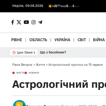
Неділя, 09.08.2026
+26°
Рівне
$
--.--
€
--.--
РІВНЕ
ОБЛАСТЬ
УКРАЇНА
СВІТ
ВІЙНА
Ідея Week's
Що з басейном?
Рівне Вечірнє
>
Життя
>
Астрологічний прогноз на 15 червня
ЖИТТЯ
НОВИНИ
Астрологічний пр