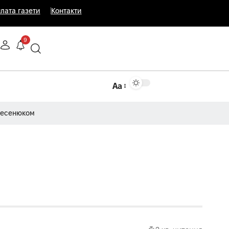
лата газети
Контакти
9
Аа
Несенюком