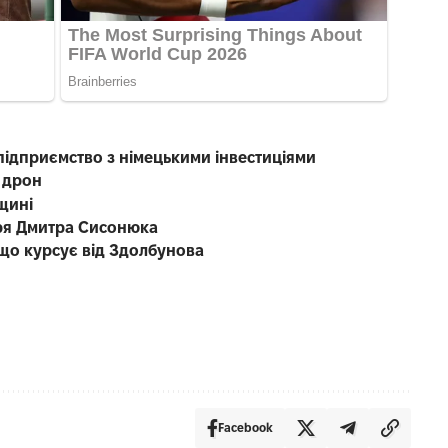
підприємство з німецькими інвестиціями
 дрон
щині
каря Дмитра Сисонюка
що курсує від Здолбунова
Facebook