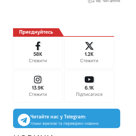
2 хв. читання
Приєднуйтесь
58K
1.2K
Стежити
Стежити
13.9K
6.1K
Стежити
Підписатися
Читайте нас у Telegram:
тільки важливі та перевірені новини