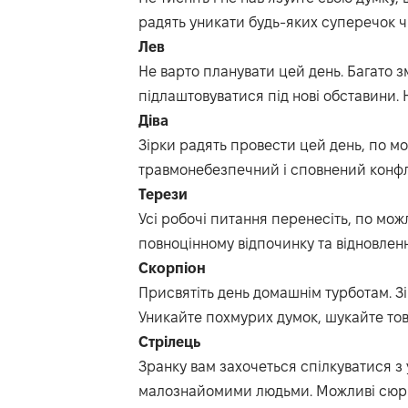
радять уникати будь-яких суперечок ч
Лев
Не варто планувати цей день. Багато з
підлаштовуватися під нові обставини. 
Діва
Зірки радять провести цей день, по мо
травмонебезпечний і сповнений конфлі
Терези
Усі робочі питання перенесіть, по можл
повноцінному відпочинку та відновлен
Скорпіон
Присвятіть день домашнім турботам. З
Уникайте похмурих думок, шукайте то
Стрілець
Зранку вам захочеться спілкуватися з 
малознайомими людьми. Можливі сюрпр