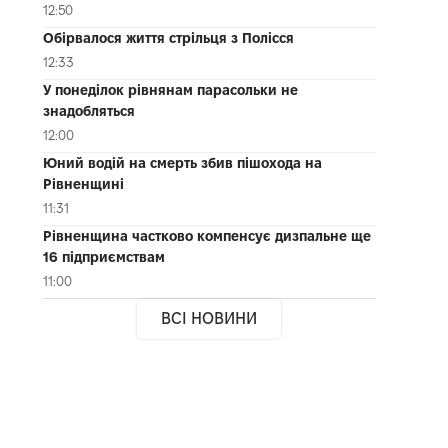
12:50
Обірвалося життя стрільця з Полісся
12:33
У понеділок рівнянам парасольки не
знадобляться
12:00
Юний водій на смерть збив пішохода на
Рівненщині
11:31
Рівненщина частково компенсує дизпальне ще
16 підприємствам
11:00
ВСІ НОВИНИ