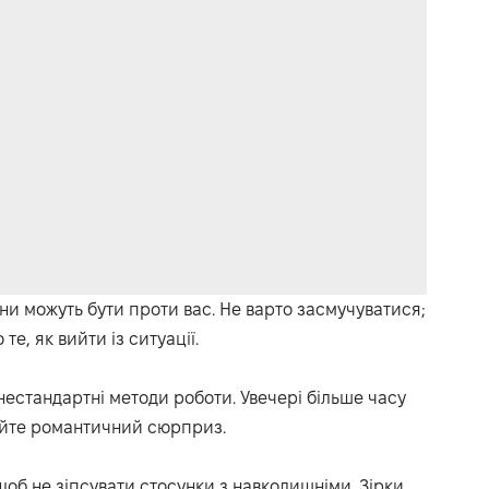
ни можуть бути проти вас. Не варто засмучуватися;
, як вийти із ситуації.
нестандартні методи роботи. Увечері більше часу
уйте романтичний сюрприз.
 щоб не зіпсувати стосунки з навколишніми. Зірки