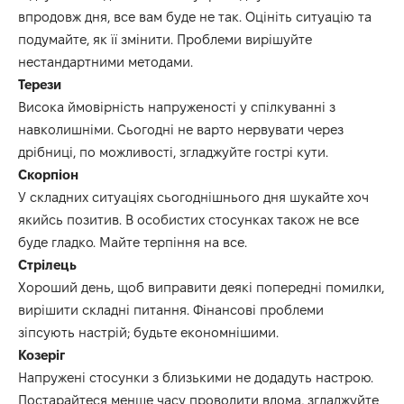
впродовж дня, все вам буде не так. Оцініть ситуацію та
подумайте, як її змінити. Проблеми вирішуйте
нестандартними методами.
Терези
Висока ймовірність напруженості у спілкуванні з
навколишніми. Сьогодні не варто нервувати через
дрібниці, по можливості, згладжуйте гострі кути.
Скорпіон
У складних ситуаціях сьогоднішнього дня шукайте хоч
якийсь позитив. В особистих стосунках також не все
буде гладко. Майте терпіння на все.
Стрілець
Хороший день, щоб виправити деякі попередні помилки,
вирішити складні питання. Фінансові проблеми
зіпсують настрій; будьте економнішими.
Козеріг
Напружені стосунки з близькими не додадуть настрою.
Постарайтеся менше часу проводити вдома, згладжуйте