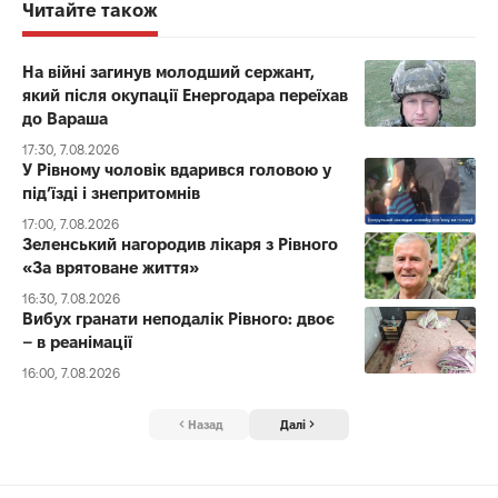
Читайте також
На війні загинув молодший сержант,
який після окупації Енергодара переїхав
до Вараша
17:30, 7.08.2026
У Рівному чоловік вдарився головою у
під’їзді і знепритомнів
17:00, 7.08.2026
Зеленський нагородив лікаря з Рівного
«За врятоване життя»
16:30, 7.08.2026
Вибух гранати неподалік Рівного: двоє
– в реанімації
16:00, 7.08.2026
Назад
Далі