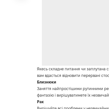
Якесь складне питання чи заплутана с
вам вдасться відновити перервані сто
Близнюки
Заняття найпростішими рутинними реч
фантазію і вирішуватимете їх незвича
Рак
Вирішуйте всі проблеми у незвичайний