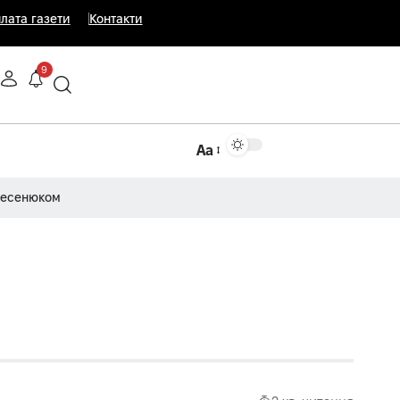
лата газети
Контакти
9
Аа
Несенюком