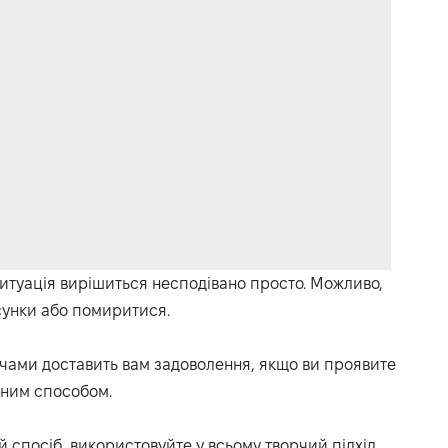
итуація вирішиться несподівано просто. Можливо,
сунки або помиритися.
ами доставить вам задоволення, якщо ви проявите
йним способом.
 спосіб, використовуйте у всьому творчий підхід.