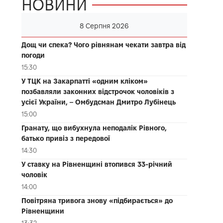
НОВИНИ
8 Серпня 2026
Дощ чи спека? Чого рівнянам чекати завтра від
погоди
15:30
У ТЦК на Закарпатті «одним кліком»
позбавляли законних відстрочок чоловіків з
усієї України, – Омбудсман Дмитро Лубінець
15:00
Гранату, що вибухнула неподалік Рівного,
батько привіз з передової
14:30
У ставку на Рівненщині втопився 33-річний
чоловік
14:00
Повітряна тривога знову «підбирається» до
Рівненщини
13:32