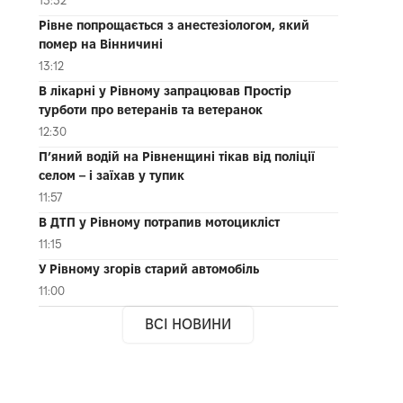
Рівне попрощається з анестезіологом, який
помер на Вінничині
13:12
В лікарні у Рівному запрацював Простір
турботи про ветеранів та ветеранок
12:30
П’яний водій на Рівненщині тікав від поліції
селом – і заїхав у тупик
11:57
В ДТП у Рівному потрапив мотоцикліст
11:15
У Рівному згорів старий автомобіль
11:00
ВСІ НОВИНИ