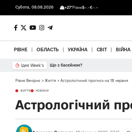
Субота, 08.08.2026
+27°
Рівне
$
--.--
€
--.--
РІВНЕ
ОБЛАСТЬ
УКРАЇНА
СВІТ
ВІЙНА
Ідея Week's
Від паркану до картонки
Рівне Вечірнє
>
Життя
>
Астрологічний прогноз на 18 червня
ЖИТТЯ
НОВИНИ
Астрологічний пр