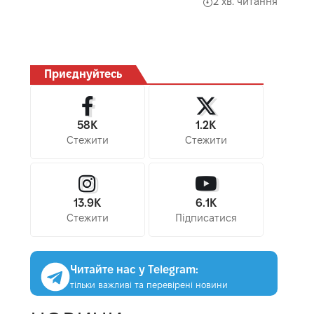
2 хв. читання
Приєднуйтесь
58K
1.2K
Стежити
Стежити
13.9K
6.1K
Стежити
Підписатися
Читайте нас у Telegram:
тільки важливі та перевірені новини