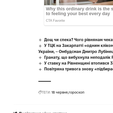
Дощ чи спека? Чого рівнянам чека
У ТЦК на Закарпатті «одним кліком
України, – Омбудсман Дмитро Лубіне
Гранату, що вибухнула неподалік Р
У ставку на Рівненщині втопився 3
Повітряна тривога знову «підбир
ТЕГИ:
18 червня
гороскоп