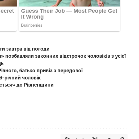
ти завтра від погоди
» позбавляли законних відстрочок чоловіків з усієї
ць
івного, батько привіз з передової
3-річний чоловік
ається» до Рівненщини