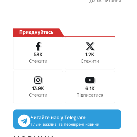
2 хв. читання
Приєднуйтесь
58K
1.2K
Стежити
Стежити
13.9K
6.1K
Стежити
Підписатися
Читайте нас у Telegram:
тільки важливі та перевірені новини