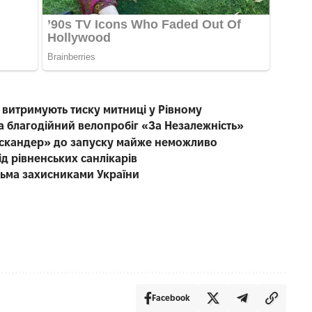
е витримують тиску митниці у Рівному
на благодійний велопробіг «За Незалежність»
Іскандер» до запуску майже неможливо
ід рівненських санлікарів
тьма захисниками України
Facebook