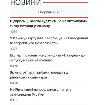
НОВИНИ
7 Серпня 2026
Підприємці масово судяться, бо не витримують
тиску митниці у Рівному
10:59
У Рівному стартувала реєстрація на благодійний
велопробіг «За Незалежність»
10:26
Експерт пояснив, чому знищити «Іскандер» до
запуску майже неможливо
09:50
Як не отруїтися грибами: поради від
рівненських санлікарів
09:25
На Рівненщині попрощалися з п’ятьма
захисниками України
09:00