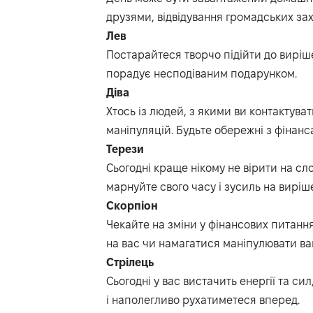
друзями, відвідування громадських зах
Лев
Постарайтеся творчо підійти до вирі
порадує несподіваним подарунком.
Діва
Хтось із людей, з якими ви контактува
маніпуляцій. Будьте обережні з фінанс
Терези
Сьогодні краще нікому не вірити на сл
марнуйте свого часу і зусиль на вирі
Скорпіон
Чекайте на зміни у фінансових питання
на вас чи намагатися маніпулювати в
Стрілець
Сьогодні у вас вистачить енергії та с
і наполегливо рухатиметеся вперед.