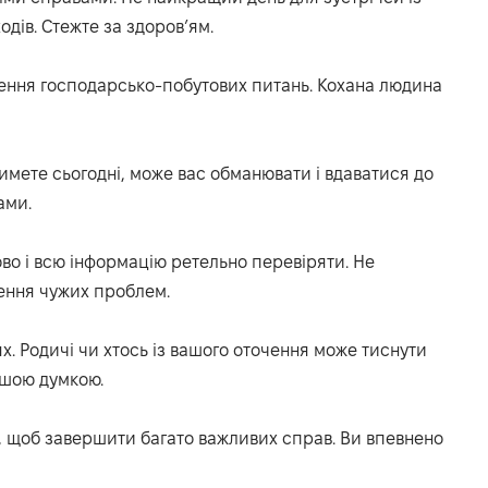
одів. Стежте за здоров’ям.
шення господарсько-побутових питань. Кохана людина
тимете сьогодні, може вас обманювати і вдаватися до
ами.
ово і всю інформацію ретельно перевіряти. Не
шення чужих проблем.
х. Родичі чи хтось із вашого оточення може тиснути
ашою думкою.
ил, щоб завершити багато важливих справ. Ви впевнено