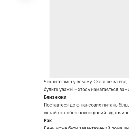
Чекайте змін у всьому. Скоріше за все
будьте уважні – хтось намагається вам
Близнюки
Поставтеся до фінансових питань біль
вкрай потрібен повноцінний відпочино
Рак
День може бути завантажений домашні