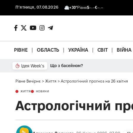
П’ятниця, 07.08.2026
+30°
Рівне
$
--.--
€
--.--
РІВНЕ
ОБЛАСТЬ
УКРАЇНА
СВІТ
ВІЙНА
Ідея Week's
Від паркану до картонки
Рівне Вечірнє
>
Життя
>
Астрологічний прогноз на 26 квітня
ЖИТТЯ
НОВИНИ
Астрологічний про