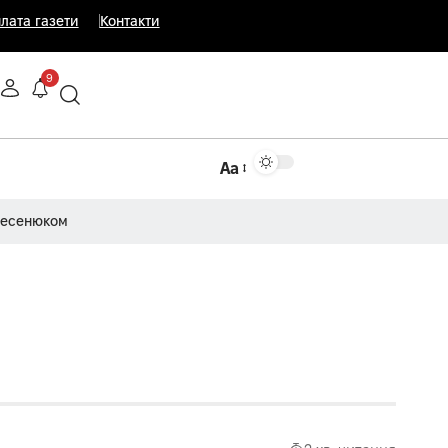
лата газети
Контакти
9
Аа
Несенюком