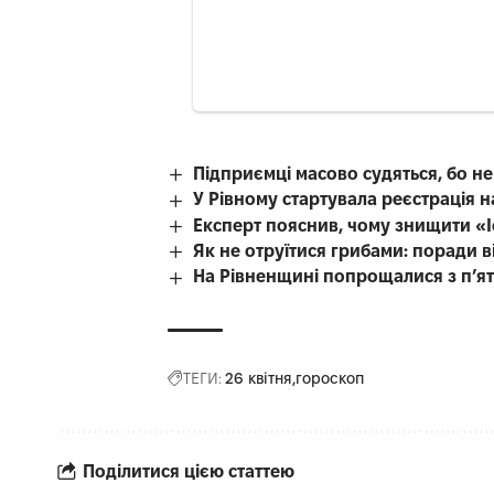
Підприємці масово судяться, бо н
У Рівному стартувала реєстрація 
Експерт пояснив, чому знищити «
Як не отруїтися грибами: поради в
На Рівненщині попрощалися з п’я
ТЕГИ:
26 квітня
гороскоп
Поділитися цією статтею