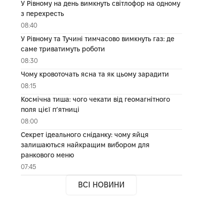
У Рівному на день вимкнуть світлофор на одному
з перехресть
08:40
У Рівному та Тучині тимчасово вимкнуть газ: де
саме триватимуть роботи
08:30
Чому кровоточать ясна та як цьому зарадити
08:15
Космічна тиша: чого чекати від геомагнітного
поля цієї п’ятниці
08:00
Секрет ідеального сніданку: чому яйця
залишаються найкращим вибором для
ранкового меню
07:45
ВСІ НОВИНИ