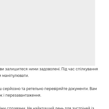
, ви залишитеся ними задоволені. Під час спілкування
и маніпулювати.
ш серйозно та ретельно перевіряйте документи. Вам
к і перезавантаження.
ми справами. Не найкращий день для зустрічей із