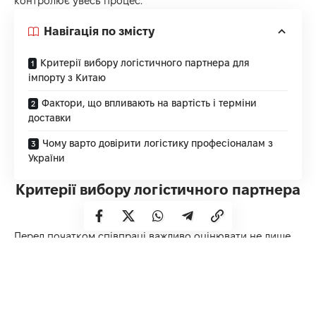
контролює увесь процес.
Навігація по змісту
Критерії вибору логістичного партнера для
імпорту з Китаю
Фактори, що впливають на вартість і терміни
доставки
Чому варто довірити логістику професіоналам з
України
Критерії вибору логістичного партнера
для імпорту з Китаю
Перед початком співпраці важливо оцінювати не лише
ціну послуг, а й досвід компанії, її інфраструктуру та
рівень супроводу клієнта. Надійний логістичний партнер
допомагає бізнесу не просто організувати перевезення,
а побудувати стабільний ланцюг поставок з Китаю з