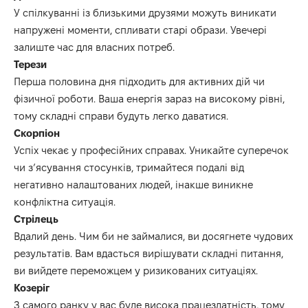
У спілкуванні із близькими друзями можуть виникати
напружені моменти, спливати старі образи. Увечері
залиште час для власних потреб.
Терези
Перша половина дня підходить для активних дій чи
фізичної роботи. Ваша енергія зараз на високому рівні,
тому складні справи будуть легко даватися.
Скорпіон
Успіх чекає у професійних справах. Уникайте суперечок
чи з’ясування стосунків, тримайтеся подалі від
негативно налаштованих людей, інакше виникне
конфліктна ситуація.
Стрілець
Вдалий день. Чим би не займалися, ви досягнете чудових
результатів. Вам вдасться вирішувати складні питання,
ви вийдете переможцем у ризикованих ситуаціях.
Козеріг
З самого ранку у вас буде висока працездатність, тому