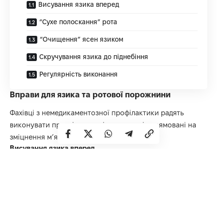
Висування язика вперед
“Сухе полоскання” рота
“Очищення” ясен язиком
Скручування язика до піднебіння
Регулярність виконання
Вправи для язика та ротової порожнини
Фахівці з немедикаментозної профілактики радять
виконувати прості щоденні вправи, які спрямовані на
зміцнення м’язів язика:
Висування язика вперед
Регулярне висування язика максимально вперед
допомагає тренувати м’язи, що відповідають за
прохідність дихальних шляхів.