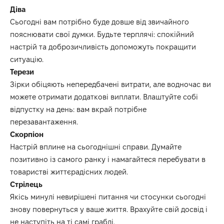
Діва
Сьогодні вам потрібно буде довше від звичайного
пояснювати свої думки. Будьте терплячі: спокійний
настрій та доброзичливість допоможуть покращити
ситуацію.
Терези
Зірки обіцяють непередбачені витрати, але водночас ви
можете отримати додаткові виплати. Влаштуйте собі
відпустку на день: вам вкрай потрібне
перезавантаження.
Скорпіон
Настрій вплине на сьогоднішні справи. Думайте
позитивно із самого ранку і намагайтеся перебувати в
товаристві життєрадісних людей.
Стрілець
Якісь минулі невирішені питання чи стосунки сьогодні
знову повернуться у ваше життя. Врахуйте свій досвід і
не наступіть на ті самі граблі.