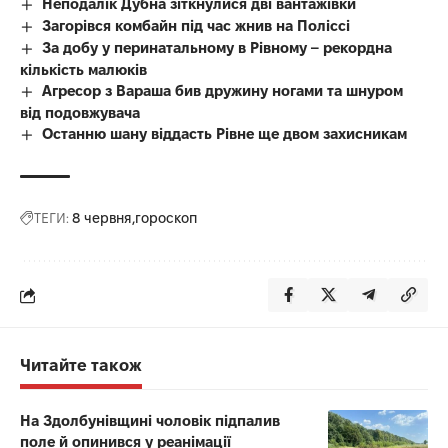
Неподалік Дубна зіткнулися дві вантажівки
Загорівся комбайн під час жнив на Поліссі
За добу у перинатальному в Рівному – рекордна
кількість малюків
Агресор з Вараша бив дружину ногами та шнуром
від подовжувача
Останню шану віддасть Рівне ще двом захисникам
ТЕГИ:
8 червня
гороскоп
Читайте також
На Здолбунівщині чоловік підпалив
поле й опинився у реанімації