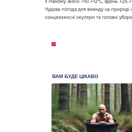
У Рівному: вночі: +10..+12°C, вдень: +25..
Чудова погода для вікенду на природі 
сонцезахисні окуляри та головні убори