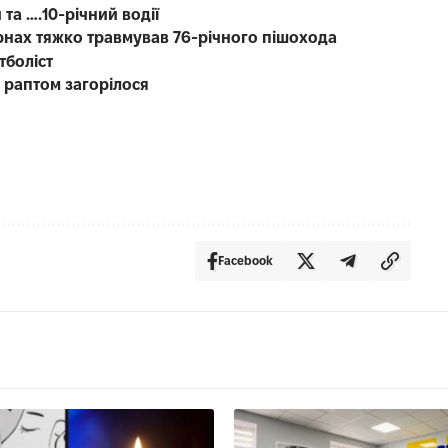
 та ….10-річний водії
рнах тяжко травмував 76-річного пішохода
тболіст
о раптом загорілося
Facebook