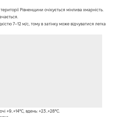
 території Рівненщини очікується мінлива хмарність.
ачається.
дкістю 7–12 м/с, тому в затінку може відчуватися легка
і +9..+14°C, вдень: +23..+28°C.