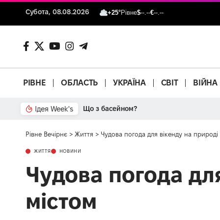
Субота, 08.08.2026
+25°
Рівне
$
--.--
€
--.--
РІВНЕ
ОБЛАСТЬ
УКРАЇНА
СВІТ
ВІЙНА
Ідея Week's
Від паркану до картонки
Рівне Вечірнє
>
Життя
>
Чудова погода для вікенду на природі
ЖИТТЯ
НОВИНИ
Чудова погода дл
містом