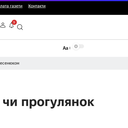
лата газети
Контакти
9
Аа
Несенюком
і чи прогулянок