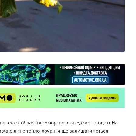
вненської області комфортною та сухою погодою. На
вжнє літнє тепло, хоча ніч ще залишатиметься