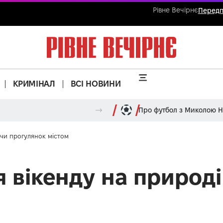
Рівне Вечірнє
Передп
КРИМІНАЛ
ВСІ НОВИНИ
Про футбол з Миколою 
 чи прогулянок містом
я вікенду на природ