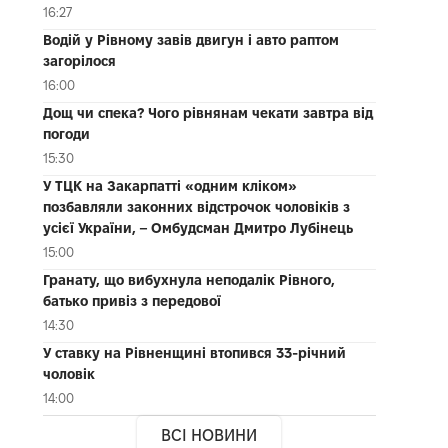
16:27
Водій у Рівному завів двигун і авто раптом
загорілося
16:00
Дощ чи спека? Чого рівнянам чекати завтра від
погоди
15:30
У ТЦК на Закарпатті «одним кліком»
позбавляли законних відстрочок чоловіків з
усієї України, – Омбудсман Дмитро Лубінець
15:00
Гранату, що вибухнула неподалік Рівного,
батько привіз з передової
14:30
У ставку на Рівненщині втопився 33-річний
чоловік
14:00
ВСІ НОВИНИ