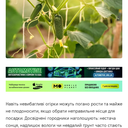
Навіть невибагливі огірки можуть погано рости та майже
не плодоносити, якщо обрати неправильне місце для
посадки. Досвідчені городники наголошують: нестача
сонця, надлишок вологи чи невдалий ґрунт часто стають