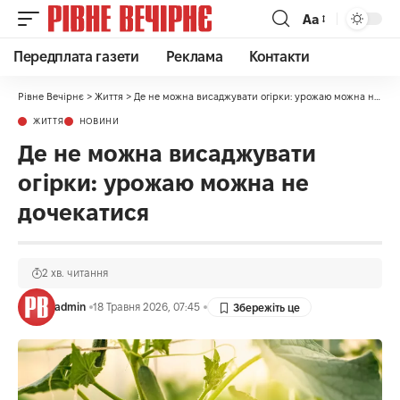
Аа
Передплата газети
Реклама
Контакти
Рівне Вечірнє
>
Життя
>
Де не можна висаджувати огірки: урожаю можна не дочекатися
ЖИТТЯ
НОВИНИ
Де не можна висаджувати
огірки: урожаю можна не
дочекатися
2 хв. читання
admin
18 Травня 2026, 07:45