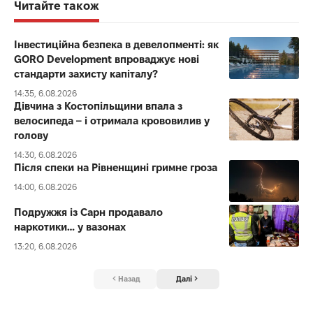
Читайте також
Інвестиційна безпека в девелопменті: як
GORO Development впроваджує нові
стандарти захисту капіталу?
14:35, 6.08.2026
Дівчина з Костопільщини впала з
велосипеда – і отримала крововилив у
голову
14:30, 6.08.2026
Після спеки на Рівненщині гримне гроза
14:00, 6.08.2026
Подружжя із Сарн продавало
наркотики… у вазонах
13:20, 6.08.2026
Назад
Далі