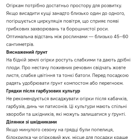
Огіркам потрібно достатньо простору для розвитку.
Якщо висадити кущі занадто близько один до одного,
погіршується циркуляція повітря, що сприяє появі
грибкових захворювань та борошнистої роси.
Оптимальна відстань між рослинами — близько 45–60
сантиметрів.
Виснажений ґрунт
На бідній землі огірки ростуть слабкими та дають дрібні
плоди. Про нестачу поживних речовин свідчать жовте
листя, слабке цвітіння та тонкі батоги. Перед посадкою
радять удобрювати ґрунт компостом або перегноєм.
Грядки після гарбузових культур
Не рекомендується висаджувати огірки після кабачків,
гарбузів, динь чи патисонів. Ці культури мають спільні
хвороби та шкідників, які можуть залишатися у ґрунті.
Ділянки зі шкідниками
Якщо минулого сезону на грядці були попелиця,
білокрилка чи огірковий жук, місце для посадки краще