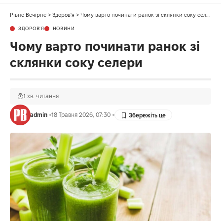
Рівне Вечірнє
>
Здоров'я
>
Чому варто починати ранок зі склянки соку селери
ЗДОРОВ'Я
НОВИНИ
Чому варто починати ранок зі
склянки соку селери
1 хв. читання
admin
18 Травня 2026, 07:30