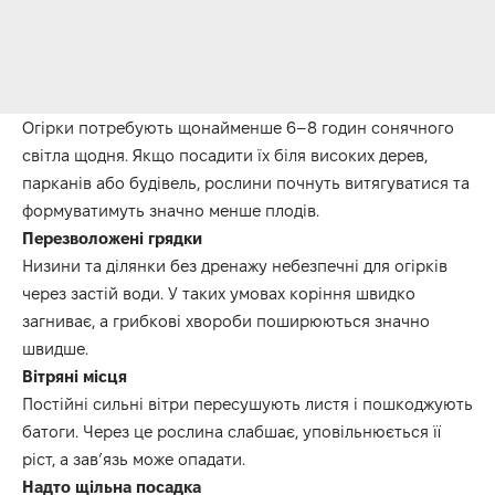
Огірки потребують щонайменше 6–8 годин сонячного
світла щодня. Якщо посадити їх біля високих дерев,
парканів або будівель, рослини почнуть витягуватися та
формуватимуть значно менше плодів.
Перезволожені грядки
Низини та ділянки без дренажу небезпечні для огірків
через застій води. У таких умовах коріння швидко
загниває, а грибкові хвороби поширюються значно
швидше.
Вітряні місця
Постійні сильні вітри пересушують листя і пошкоджують
батоги. Через це рослина слабшає, уповільнюється її
ріст, а зав’язь може опадати.
Надто щільна посадка