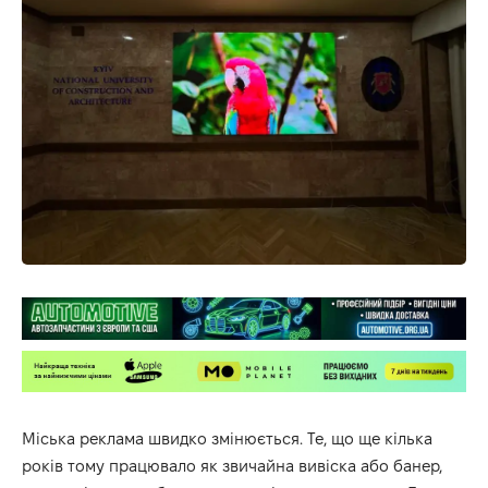
Міська реклама швидко змінюється. Те, що ще кілька
років тому працювало як звичайна вивіска або банер,