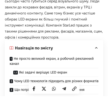
сьогодні часто губиться серед візуального шуму. Люди
звикли до яскравих фасадів, вітрин, екранів у ТРЦ і
динамічного контенту. Саме тому бізнес усе частіше
обирає LED екрани як більш гнучкий і помітний
інструмент комунікації. Компанія
StarLed
працює з
такими рішеннями для реклами, фасадів, магазинів, сцен,
офісів і комерційних просторів.
Навігація по змісту
Не просто великий екран, а робочий рекламний
канал
Які задачі вирішує LED екран
Чому LED технологія підходить для різних форматів
Що потрібно прорахувати до встановлення
Крок пікселя без складної техніки
Контент вирішує не менше, ніж обладнання