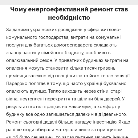
Чому енергоефективний ремонт став
необхідністю
За даними українських досліджень у сфері житлово-
комунального господарства, витрати на комунальні
послуги для багатьох домогосподарств складають
значну частину сімейного бюджету, особливо в
опалювальний сезон. У приватних будинках витрати на
опалення можуть становити кілька тисяч гривень
щомісяця залежно від площі житла та його теплоізоляції.
Парадокс полягає в тому, що часто українці буквально
опалюють вулицю. Тепло виходить через стіни, старі
вікна, неутеплені перекриття та щілини біля дверей. У
результаті котел працює на максимумі, а комфорт у
будинку все одно залишається далеким від ідеального.
Ремонт сьогодні дедалі більше нагадує інвестицію. Якщо
раніше люди обирали матеріали лише за принципом
«щоб було дешевше», то зараз питання звучить інакше: