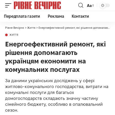
Аа
Передплата газети
Реклама
Контакти
Рівне Вечірнє
>
Життя
>
Енергоефективний ремонт, які рішення допомагають українцям економити на комунальних послугах
ЖИТТЯ
Енергоефективний ремонт, які
рішення допомагають
українцям економити на
комунальних послугах
За даними українських досліджень у сфері
житлово-комунального господарства, витрати на
комунальні послуги для багатьох
домогосподарств складають значну частину
сімейного бюджету, особливо в опалювальний
сезон.