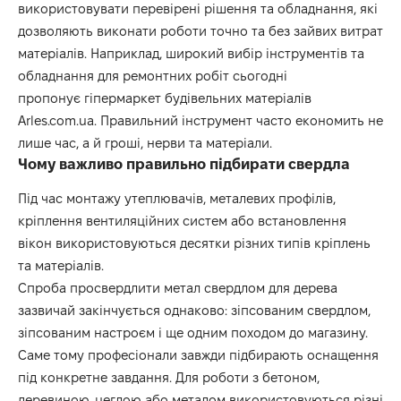
використовувати перевірені рішення та обладнання, які
дозволяють виконати роботи точно та без зайвих витрат
матеріалів. Наприклад, широкий вибір інструментів та
обладнання для ремонтних робіт сьогодні
пропонує
гіпермаркет будівельних матеріалів
Arles.com.ua
. Правильний інструмент часто економить не
лише час, а й гроші, нерви та матеріали.
Чому важливо правильно підбирати свердла
Під час монтажу утеплювачів, металевих профілів,
кріплення вентиляційних систем або встановлення
вікон використовуються десятки різних типів кріплень
та матеріалів.
Спроба просвердлити метал свердлом для дерева
зазвичай закінчується однаково: зіпсованим свердлом,
зіпсованим настроєм і ще одним походом до магазину.
Саме тому професіонали завжди підбирають оснащення
під конкретне завдання. Для роботи з бетоном,
деревиною, цеглою або металом використовуються різні