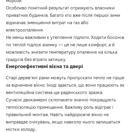
морози.
Особливо помітний результат отримують власники
приватних будинків. Багато хто вже після першої зими
відзначає зменшення витрат на газ або
електроопалення.
Не менш важливим є утеплення підлоги. Ходити босоніж
по теплій підлозі взимку — це не лише комфорт, а й
можливість знизити температуру опалення на кілька
градусів без втрати затишку.
Енергоефективні вікна та двері
Старі дерев’яні рами можуть пропускати тепло не гірше
за відчинене вікно. Іноді здається, що вони працюють як
вентиляційна система ще радянського зразка.
Сучасні двокамерні склопакети значно покращують
теплоізоляцію приміщення. Важливу роль відіграє і
правильний монтаж. Навіть найдорожче вікно не
виправдає очікувань, якщо навколо нього залишаться
містки холоду.