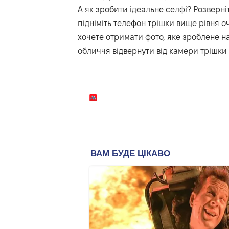
А як зробити ідеальне селфі? Розверні
підніміть телефон трішки вище рівня о
хочете отримати фото, яке зроблене н
обличчя відвернути від камери трішки 