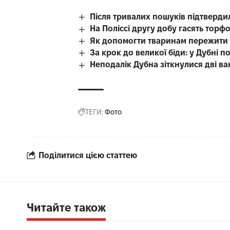
Після тривалих пошуків підтверди
На Поліссі другу добу гасять тор
Як допомогти тваринам пережити с
За крок до великої біди: у Дубні
Неподалік Дубна зіткнулися дві в
ТЕГИ:
Фото
Поділитися цією статтею
Читайте також