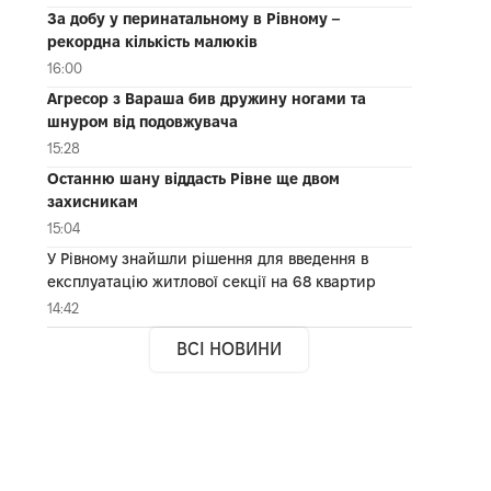
За добу у перинатальному в Рівному –
рекордна кількість малюків
16:00
Агресор з Вараша бив дружину ногами та
шнуром від подовжувача
15:28
Останню шану віддасть Рівне ще двом
захисникам
15:04
У Рівному знайшли рішення для введення в
експлуатацію житлової секції на 68 квартир
14:42
ВСІ НОВИНИ