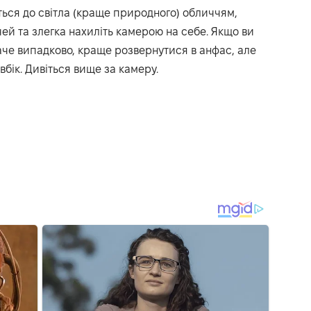
ться до світла (краще природного) обличчям,
чей та злегка нахиліть камерою на себе. Якщо ви
аче випадково, краще розвернутися в анфас, але
вбік. Дивіться вище за камеру.