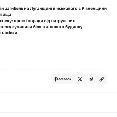
ли загибель на Луганщині військового з Рівненщини
фовища
пеку: прості поради від патрульних
 пожежу зупинили біля житлового будинку
антажівки
Facebook