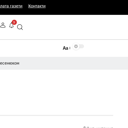
лата газети
Контакти
9
Аа
Несенюком