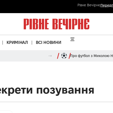
Рівне Вечірнє
Передп
КРИМІНАЛ
ВСІ НОВИНИ
Про футбол з Миколою 
секрети позування