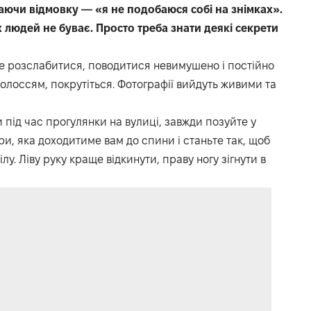
маючи відмовку — «я не подобаюся собі на знімках».
людей не буває. Просто треба знати деякі секрети
 розслабитися, поводитися невимушено і постійно
олоссям, покрутіться. Фотографії вийдуть живими та
 під час прогулянки на вулиці, завжди позуйте у
ри, яка доходитиме вам до спини і станьте так, щоб
у. Ліву руку краще відкинути, праву ногу зігнути в