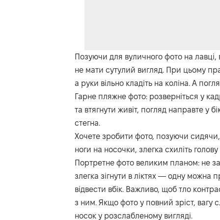
Позуючи для вуличного фото на лавці,
не мати сутулий вигляд. При цьому пра
а руки вільно кладіть на коліна. А пог
Гарне пляжне фото: розверніться у кад
та втягнути живіт, погляд направте у бік 
стегна.
Хочете зробити фото, позуючи сидячи, 
ноги на носочки, злегка схиліть голову 
Портретне фото великим планом: не заб
злегка зігнути в ліктях — одну можна 
відвести вбік. Важливо, щоб тло контр
з ним. Якщо фото у повний зріст, вагу 
носок у розслабленому вигляді.