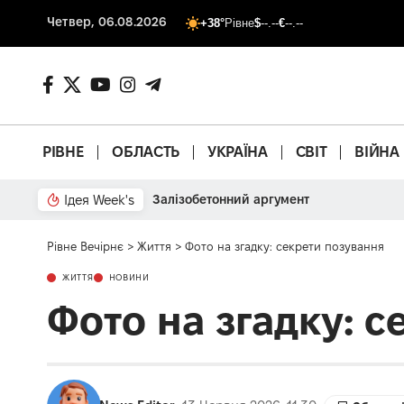
Четвер, 06.08.2026
+38°
Рівне
$
--.--
€
--.--
РІВНЕ
ОБЛАСТЬ
УКРАЇНА
СВІТ
ВІЙНА
Ідея Week's
Залізобетонний аргумент
Рівне Вечірнє
>
Життя
>
Фото на згадку: секрети позування
ЖИТТЯ
НОВИНИ
Фото на згадку: 