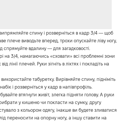
 випрямляйте спину і розверніться в кадр 3/4 — щоб
ве плече виводьте вперед, трохи опускайте ліву ногу,
ляд спрямуйте вдалину — для загадковості.
рі на 3/4, намагаючись «сховати» всі проблемні зони
від лінії плечей. Руки зігніть в ліктях і покладіть на
використайте табуретку. Вирівняйте спину, підніміть
набік і розверніться у кадр в напівпрофіль.
увайте втягнути живіт, злегка підняти голову. А руки
прибрати у кишеню чи покласти на сумку, другу
астувало з кольором одягу, інакше ви будете зливатися
слід переносити на опорну ногу, а іншу ставити на