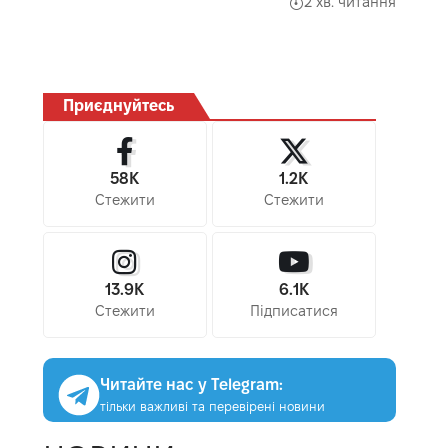
2 хв. читання
Приєднуйтесь
58K
1.2K
Стежити
Стежити
13.9K
6.1K
Стежити
Підписатися
Читайте нас у Telegram:
тільки важливі та перевірені новини