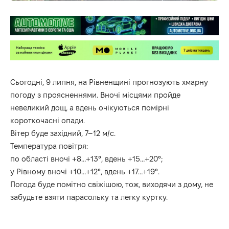
Сьогодні, 9 липня, на Рівненщині прогнозують хмарну
погоду з проясненнями. Вночі місцями пройде
невеликий дощ, а вдень очікуються помірні
короткочасні опади.
Вітер буде західний, 7–12 м/с.
Температура повітря:
по області вночі +8…+13°, вдень +15…+20°;
у Рівному вночі +10…+12°, вдень +17…+19°.
Погода буде помітно свіжішою, тож, виходячи з дому, не
забудьте взяти парасольку та легку куртку.