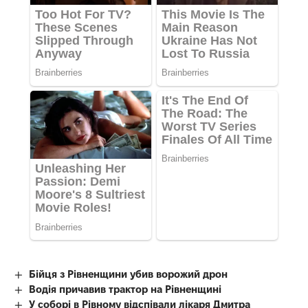
Бійця з Рівненщини убив ворожий дрон
Водія причавив трактор на Рівненщині
У соборі в Рівному відспівали лікаря Дмитра