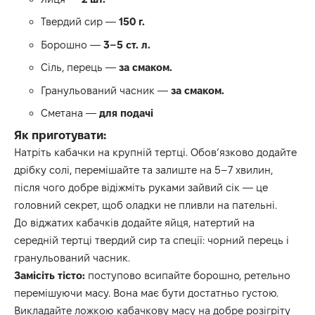
Твердий сир —
150 г.
Борошно —
3–5 ст. л.
Сіль, перець —
за смаком.
Гранульований часник —
за смаком.
Сметана —
для подачі
Як приготувати:
Натріть кабачки на крупній тертці. Обов’язково додайте
дрібку солі, перемішайте та залиште на 5–7 хвилин,
після чого добре відіжміть руками зайвий сік — це
головний секрет, щоб оладки не пливли на пательні.
До віджатих кабачків додайте яйця, натертий на
середній тертці твердий сир та спеції: чорний перець і
гранульований часник.
Замісіть тісто:
поступово всипайте борошно, ретельно
перемішуючи масу. Вона має бути достатньо густою.
Викладайте ложкою кабачкову масу на добре розігріту