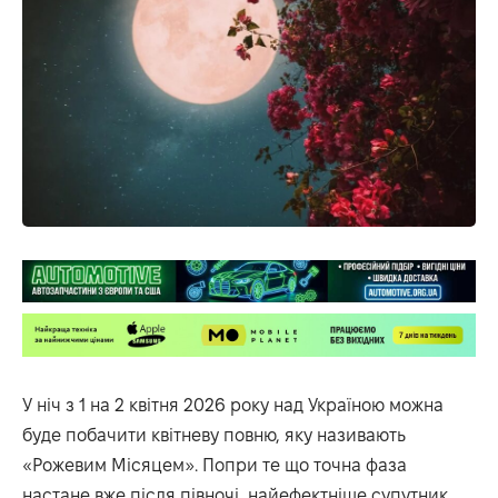
У ніч з 1 на 2 квітня 2026 року над Україною можна
буде побачити квітневу повню, яку називають
«Рожевим Місяцем». Попри те що точна фаза
настане вже після півночі, найефектніше супутник