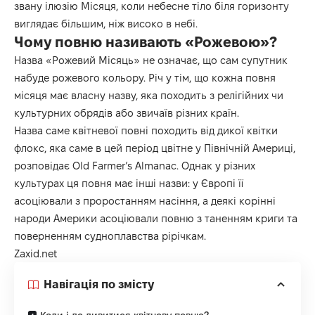
звану ілюзію Місяця, коли небесне тіло біля горизонту
виглядає більшим, ніж високо в небі.
Чому повню називають «Рожевою»?
Назва «Рожевий Місяць» не означає, що сам супутник
набуде рожевого кольору. Річ у тім, що кожна повня
місяця має власну назву, яка походить з релігійних чи
культурних обрядів або звичаїв різних країн.
Назва саме квітневої повні походить від дикої квітки
флокс, яка саме в цей період цвітне у Північній Америці,
розповідає
Old Farmer’s Almanac
. Однак у різних
культурах ця повня має інші назви: у Європі її
асоціювали з проростанням насіння, а деякі корінні
народи Америки асоціювали повню з таненням криги та
поверненням судноплавства рірічкам.
Zaxid.net
Навігація по змісту