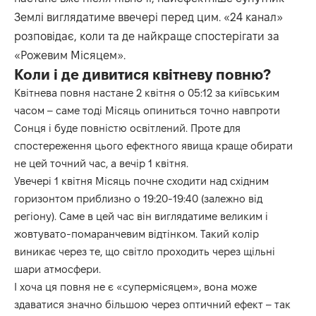
Землі виглядатиме ввечері перед цим. «
24 канал
»
розповідає, коли та де найкраще спостерігати за
«Рожевим Місяцем».
Коли і де дивитися квітневу повню?
Квітнева повня настане 2 квітня о 05:12 за київським
часом – саме тоді Місяць опиниться точно навпроти
Сонця і буде повністю освітлений. Проте для
спостереження цього ефектного явища краще обирати
не цей точний час, а вечір 1 квітня.
Увечері 1 квітня Місяць почне сходити над східним
горизонтом приблизно о 19:20-19:40 (залежно від
регіону). Саме в цей час він виглядатиме великим і
жовтувато-помаранчевим відтінком. Такий колір
виникає через те, що світло проходить через щільні
шари атмосфери.
І хоча ця повня не є «супермісяцем», вона може
здаватися значно більшою через оптичний ефект – так