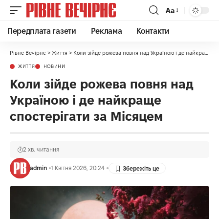
Аа
Передплата газети
Реклама
Контакти
Рівне Вечірнє
>
Життя
>
Коли зійде рожева повня над Україною і де найкраще спостерігати за Місяцем
ЖИТТЯ
НОВИНИ
Коли зійде рожева повня над
Україною і де найкраще
спостерігати за Місяцем
2 хв. читання
admin
1 Квітня 2026, 20:24