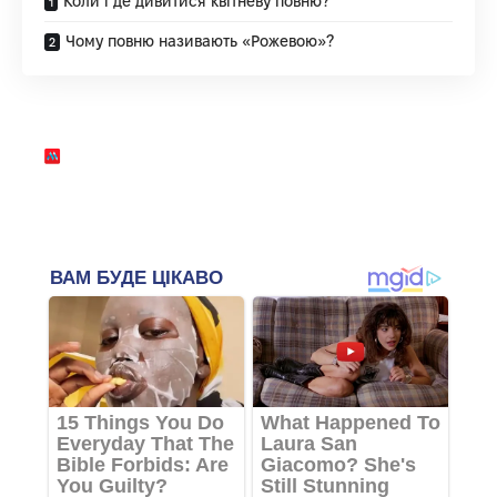
Коли і де дивитися квітневу повню?
Чому повню називають «Рожевою»?