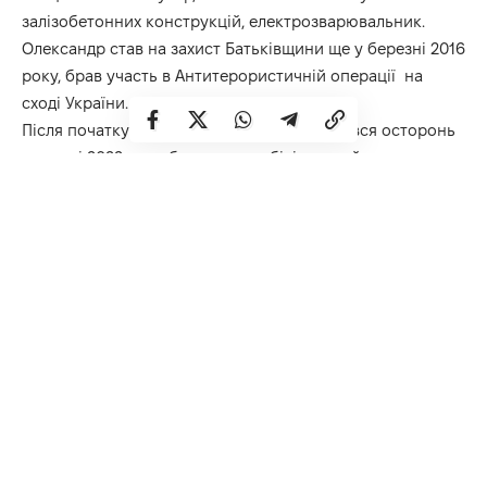
залізобетонних конструкцій, електрозварювальник.
Олександр став на захист Батьківщини ще у березні 2016
року, брав участь в Антитерористичній операції на
сході України.
Після початку великої війни він не залишився осторонь
в грудні 2022 року був знову мобілізований до лав
Збройних Сил України.
Головний сержант аеромобільного батальйону
Олександр Кирильчук загинув 5 вересня 2024 року під
час виконання бойового завдання поблизу села
Георгіївка Покровського району Донецької області.
Залишилися без батька двоє неповнолітніх дітей,
дружина, брат, сестра та батьки .
Щирі співчуття рідним, близьким, друзям і побратимам
загиблого Захисника. Інформацію про дату прощання та
поховання Олександра повідомлять додатково.