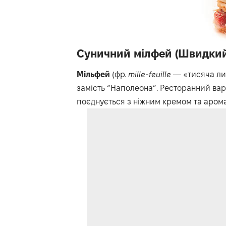
Суничний мілфей (Швидкий 
Мільфей
(фр.
mille-feuille
— «тисяча ли
замість “Наполеона”. Ресторанний варі
поєднується з ніжним кремом та аром