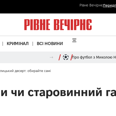
Рівне Вечірнє
Передп
КРИМІНАЛ
ВСІ НОВИНИ
Про футбол з Миколою 
лицький десерт: обирайте самі
и чи старовинний га