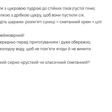
з цукровою пудрою до стійких піків (густої піни).
лкою з дрібкою цукру, щоб вони пустили сік.
іть шарами: розім’яті суниці → сметанний крем → цілі
неймовірний!
осередньо перед приготуванням і дуже обережно,
холодну воду, щоб не пом’яти ягоди й не вимити
егкий сирно-хрусткий чи класичний сметанний?