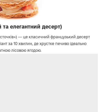
та елегантний десерт)
сточків») — це класичний французький десерт
ант за 10 хвилин, де хрустке печиво ідеально
атною лісовою ягодою.