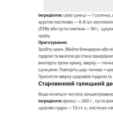
Інгредієнти:
свіжі суниці — 1 склянка,
хрустке листкове) — 6-8 шт, кисломол
(33%) або густа сметана — 50 г, цукров
цукру.
Приготування:
Зробіть крем. Збийте блендером або 
пудрою та ваніллю до стану однорідног
викладіть трохи крему, зверху — печи
суницями. Повторіть шар: печиво → кре
Присипте зверху цукровою пудрою та п
Старовинний галицький дес
Якщо хочеться чистого, концентрованог
Інгредієнти: с
униці — 200 г. , густа 
цукрова пудра — 1,5 ст. л., листочки сві