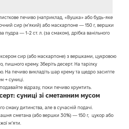
 листкове печиво (наприклад, «Вушка» або будь-яке
очний сир (м’який) або маскарпоне — 150 г, вершки
а пудра — 1-2 ст. л. (за смаком), дрібка ванільного
міксером сир (або маскарпоне) з вершками, цукровою
о, пишного крему. Зберіть десерт. На тарілку
во. На печиво викладіть шар крему та щедро засипте
м → суниці.
одавайте відразу, поки печиво хрумтить.
ерт: суниці зі сметанним мусом
о смаку дитинства, але в сучасній подачі.
домашня сметана (або вершки 30%) — 150 г, цукор або
жої м’яти.