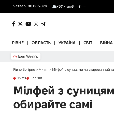
Четвер, 06.08.2026
+30°
Рівне
$
--.--
€
--.--
РІВНЕ
ОБЛАСТЬ
УКРАЇНА
СВІТ
ВІЙНА
Ідея Week's
Від паркану до картонки
Рівне Вечірнє
>
Життя
>
Мілфей з суницями чи старовинний га
ЖИТТЯ
НОВИНИ
Мілфей з суницям
обирайте самі