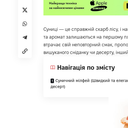
Суниці — це справжній скарб лісу, і н
та аромат залишаються на першому пла
втрачає свій неповторний смак, пропо
вишуканого сніданку чи десерту, інший
Навігація по змісту
Суничний мілфей (Швидкий та елега
десерт)