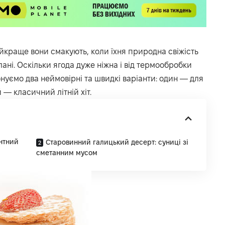
айкраще вони смакують, коли їхня природна свіжість
ні. Оскільки ягода дуже ніжна і від термообробки
нуємо два неймовірні та швидкі варіанти: один — для
 — класичний літній хіт.
нтний
Старовинний галицький десерт: суниці зі
сметанним мусом