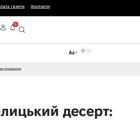
лата газети
Контакти
9
Аа
Несенюком
лицький десерт: