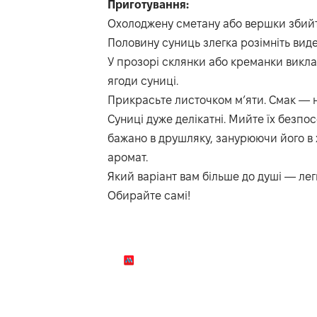
Приготування:
Охолоджену сметану або вершки збийте 
Половину суниць злегка розімніть виде
У прозорі склянки або креманки виклад
ягоди суниці.
Прикрасьте листочком м’яти. Смак — 
Суниці дуже делікатні. Мийте їх безп
бажано в друшляку, занурюючи його в 
аромат.
Який варіант вам більше до душі — л
Обирайте самі!