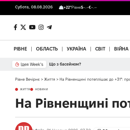
Субота, 08.08.2026
+22°
Рівне
$
--.--
€
--.--
РІВНЕ
ОБЛАСТЬ
УКРАЇНА
СВІТ
ВІЙНА
Ідея Week's
Що з басейном?
Рівне Вечірнє
>
Життя
>
На Рівненщині потеплішає до +31°: пр
ЖИТТЯ
НОВИНИ
На Рівненщині пот