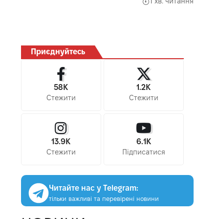
1 хв. читання
Приєднуйтесь
58K
1.2K
Стежити
Стежити
13.9K
6.1K
Стежити
Підписатися
Читайте нас у Telegram:
тільки важливі та перевірені новини