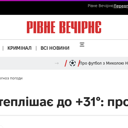
Рівне Вечірнє
Передп
КРИМІНАЛ
ВСІ НОВИНИ
Про футбол з Миколою 
огноз погоди
еплішає до +31°: пр