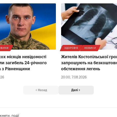
ОВИНИ
ЗДОРОВ'Я
НОВИНИ
кох місяців невідомості
Жителів Костопільської гр
ли загибель 24-річного
запрошують на безкоштов
 з Рівненщини
обстеження легень
026
20:00, 7.08.2026
Назад
Далі
кмети, події