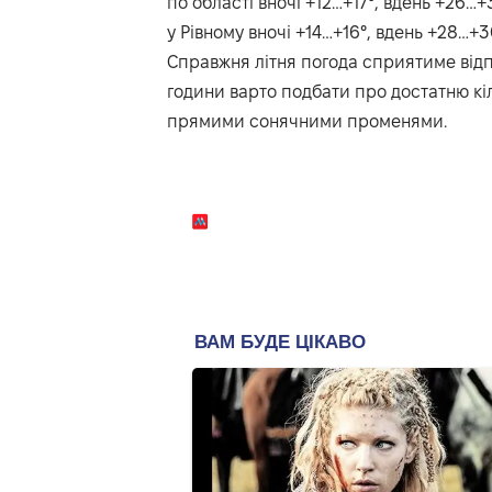
по області вночі +12…+17°, вдень +26…+3
у Рівному вночі +14…+16°, вдень +28…+3
Справжня літня погода сприятиме відп
години варто подбати про достатню кіл
прямими сонячними променями.