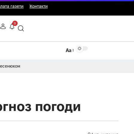
лата газети
Контакти
9
Аа
Несенюком
огноз погоди