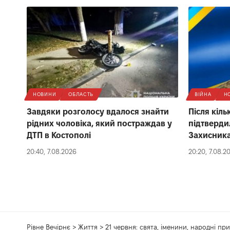
НОВИНИ
ОБЛАСТЬ
ВІЙНА
Н
Завдяки розголосу вдалося знайти
Після кіль
рідних чоловіка, який постраждав у
підтверди
ДТП в Костополі
Захисника
20:40, 7.08.2026
20:20, 7.08.2
Рівне Вечірнє
>
Життя
>
21 червня: свята, іменини, народні при