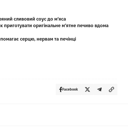
ряний сливовий соус до мʼяса
як приготувати оригінальне м’ятне печиво вдома
і
опомагає серцю, нервам та печінці
Facebook