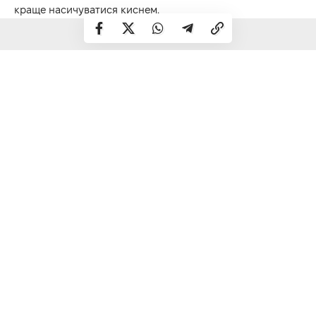
краще насичуватися киснем.