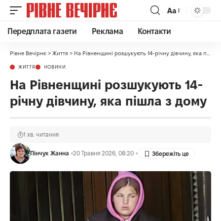
Аа
Передплата газети
Реклама
Контакти
Рівне Вечірнє
>
Життя
>
На Рівненщині розшукують 14-річну дівчину, яка пішла з дому
ЖИТТЯ
НОВИНИ
На Рівненщині розшукують 14-
річну дівчину, яка пішла з дому
1 хв. читання
Пінчук Жанна
20 Травня 2026, 08:20