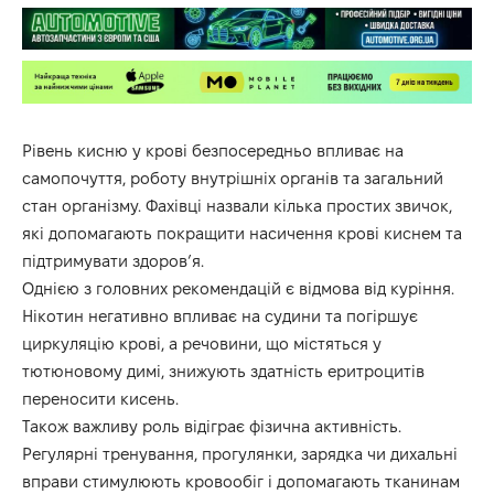
Рівень кисню у крові безпосередньо впливає на
самопочуття, роботу внутрішніх органів та загальний
стан організму. Фахівці назвали кілька простих звичок,
які допомагають покращити насичення крові киснем та
підтримувати здоров’я.
Однією з головних рекомендацій є відмова від куріння.
Нікотин негативно впливає на судини та погіршує
циркуляцію крові, а речовини, що містяться у
тютюновому димі, знижують здатність еритроцитів
переносити кисень.
Також важливу роль відіграє фізична активність.
Регулярні тренування, прогулянки, зарядка чи дихальні
вправи стимулюють кровообіг і допомагають тканинам