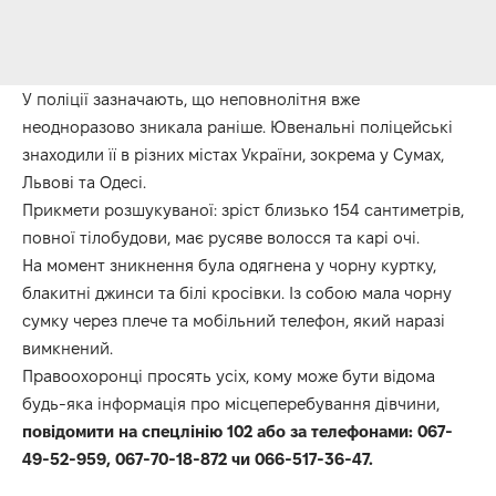
У поліції зазначають, що неповнолітня вже
неодноразово зникала раніше. Ювенальні поліцейські
знаходили її в різних містах України, зокрема у Сумах,
Львові та Одесі.
Прикмети розшукуваної: зріст близько 154 сантиметрів,
повної тілобудови, має русяве волосся та карі очі.
На момент зникнення була одягнена у чорну куртку,
блакитні джинси та білі кросівки. Із собою мала чорну
сумку через плече та мобільний телефон, який наразі
вимкнений.
Правоохоронці просять усіх, кому може бути відома
будь-яка інформація про місцеперебування дівчини,
повідомити на спецлінію 102 або за телефонами: 067-
49-52-959, 067-70-18-872 чи 066-517-36-47.