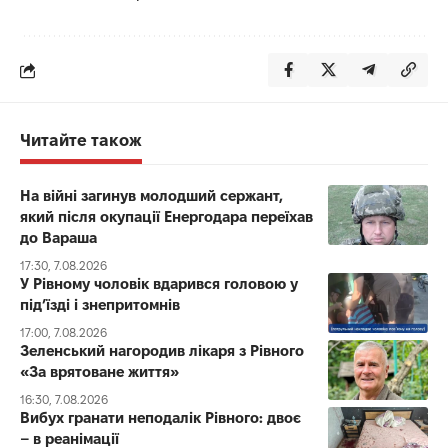
Читайте також
На війні загинув молодший сержант,
який після окупації Енергодара переїхав
до Вараша
17:30, 7.08.2026
У Рівному чоловік вдарився головою у
під’їзді і знепритомнів
17:00, 7.08.2026
Зеленський нагородив лікаря з Рівного
«За врятоване життя»
16:30, 7.08.2026
Вибух гранати неподалік Рівного: двоє
– в реанімації