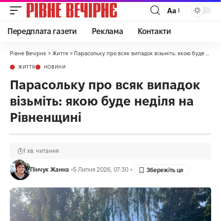
Аа
Передплата газети
Реклама
Контакти
Рівне Вечірнє
>
Життя
>
Парасольку про всяк випадок візьміть: якою буде неділя на Рівненщині
ЖИТТЯ
НОВИНИ
Парасольку про всяк випадок
візьміть: якою буде неділя на
Рівненщині
1 хв. читання
Пінчук Жанна
5 Липня 2026, 07:30