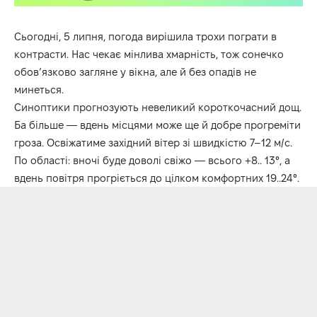
Сьогодні, 5 липня, погода вирішила трохи пограти в
контрасти. Нас чекає мінлива хмарність, тож сонечко
обов’язково загляне у вікна, але й без опадів не
минеться.
Синоптики прогнозують невеликий короткочасний дощ.
Ба більше — вдень місцями може ще й добре прогреміти
гроза. Освіжатиме західний вітер зі швидкістю 7–12 м/с.
По області: вночі буде доволі свіжо — всього +8.. 13°, а
вдень повітря прогріється до цілком комфортних 19..24°.