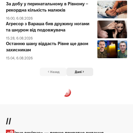
За добу у перинатальному в Рівному –
рекордна кількість малюків
16:00, 6.08.2026
Агресор з Вараша бив дружину ногами
та шнуром від подовжувача
15:28, 6.08.2026
Останню шану віддасть Рівне ще двом
захисникам
15:04, 6.08.2026
Назад
Далі
Рівне Вечірнє
>
Бізнес
>
Швидко наберуть вагу і будуть здорові: як правильно вирощувати бройлерів
БІЗНЕС
НОВИНИ
Швидко наберуть вагу і будуть
здорові: як правильно