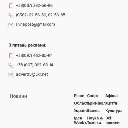
Вирощування бройлерів потребує правильного
підходу до умов утримання, годівлі та догляду. Саме
від цих факторів залежить, наскільки швидко птиця
набирає вагу та чи буде вона здоровою. «
Сільське
господарство та садівництво
» розповідає, на що
варто звернути увагу, щоб отримати хороший
результат.
Для бройлерів важливо забезпечити комфортний