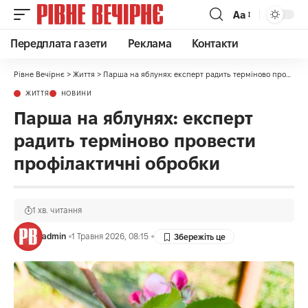
Аа
Передплата газети
Реклама
Контакти
Рівне Вечірнє
>
Життя
>
Парша на яблунях: експерт радить терміново провести профілактичні обробки
ЖИТТЯ
НОВИНИ
Парша на яблунях: експерт
радить терміново провести
профілактичні обробки
1 хв. читання
admin
1 Травня 2026, 08:15