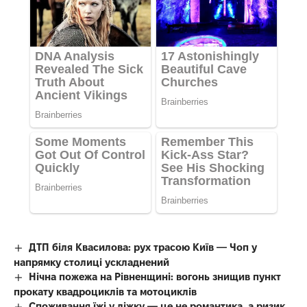
ДТП біля Квасилова: рух трасою Київ — Чоп у
напрямку столиці ускладнений
Нічна пожежа на Рівненщині: вогонь знищив пункт
прокату квадроциклів та мотоциклів
Споживання їжі у ліжку — це не романтика, а ризик