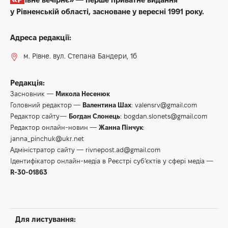
вирощувати бройлерів
3 хв. читання
admin
1 Травня 2026, 08:00