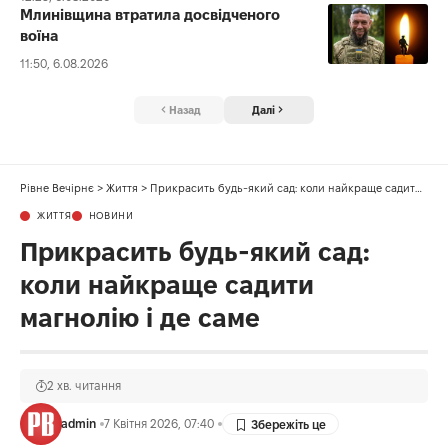
Млинівщина втратила досвідченого
воїна
11:50, 6.08.2026
Назад
Далі
Рівне Вечірнє
>
Життя
>
Прикрасить будь-який сад: коли найкраще садити магнолію і де саме
ЖИТТЯ
НОВИНИ
Прикрасить будь-який сад:
коли найкраще садити
магнолію і де саме
2 хв. читання
admin
7 Квітня 2026, 07:40