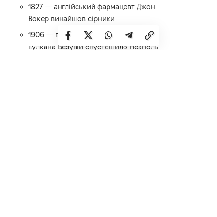
1827 — англійський фармацевт Джон
Вокер винайшов сірники
1906 — виверження
вулкана Везувій спустошило Неаполь
1943 – швейцарський хімік Альберт Гоффман
синтезував ЛСД
1948 — набув чинності статут Всесвітньої
організації охорони здоров’я (ВООЗ)
1969 — символічна дата народження Інтернету,
публікація RFC