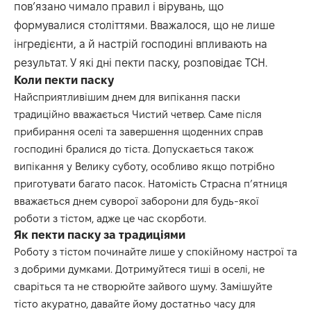
пов’язано чимало правил і вірувань, що
формувалися століттями. Вважалося, що не лише
інгредієнти, а й настрій господині впливають на
результат. У які дні пекти паску, розповідає
ТСН
.
Коли пекти паску
Найсприятливішим днем для випікання паски
традиційно вважається Чистий четвер. Саме після
прибирання оселі та завершення щоденних справ
господині бралися до тіста. Допускається також
випікання у Велику суботу, особливо якщо потрібно
приготувати багато пасок. Натомість Страсна п’ятниця
вважається днем суворої заборони для будь-якої
роботи з тістом, адже це час скорботи.
Як пекти паску за традиціями
Роботу з тістом починайте лише у спокійному настрої та
з добрими думками. Дотримуйтеся тиші в оселі, не
сваріться та не створюйте зайвого шуму. Замішуйте
тісто акуратно, давайте йому достатньо часу для