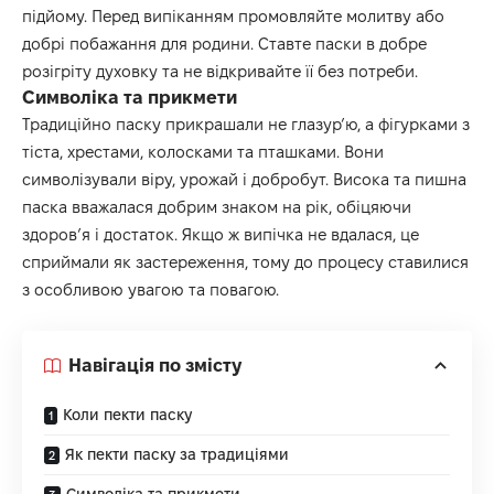
підйому. Перед випіканням промовляйте молитву або
добрі побажання для родини. Ставте паски в добре
розігріту духовку та не відкривайте її без потреби.
Символіка та прикмети
Традиційно паску прикрашали не глазур’ю, а фігурками з
тіста, хрестами, колосками та пташками. Вони
символізували віру, урожай і добробут. Висока та пишна
паска вважалася добрим знаком на рік, обіцяючи
здоров’я і достаток. Якщо ж випічка не вдалася, це
сприймали як застереження, тому до процесу ставилися
з особливою увагою та повагою.
Навігація по змісту
Коли пекти паску
Як пекти паску за традиціями
Символіка та прикмети