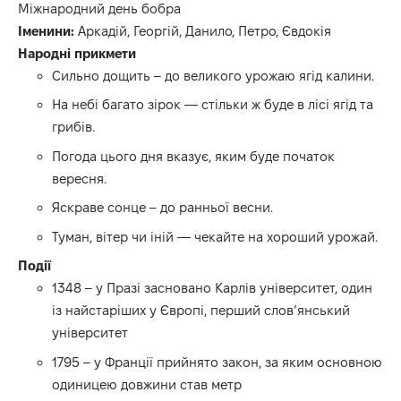
Міжнародний день бобра
Іменини:
Аркадій, Георгій, Данило, Петро, Євдокія
Народні прикмети
Сильно дощить – до великого урожаю ягід калини.
На небі багато зірок — стільки ж буде в лісі ягід та
грибів.
Погода цього дня вказує, яким буде початок
вересня.
Яскраве сонце – до ранньої весни.
Туман, вітер чи іній — чекайте на хороший урожай.
Події
1348 – у Празі засновано Карлів університет, один
із найстаріших у Європі, перший слов’янський
університет
1795 – у Франції прийнято закон, за яким основною
одиницею довжини став метр