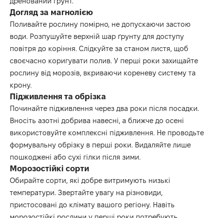
дренований ґрунт.
Догляд за магнолією
Поливайте рослину помірно, не допускаючи застою
води. Розпушуйте верхній шар ґрунту для доступу
повітря до коріння. Слідкуйте за станом листя, щоб
своєчасно коригувати полив. У перші роки захищайте
рослину від морозів, вкриваючи кореневу систему та
крону.
Підживлення та обрізка
Починайте підживлення через два роки після посадки.
Вносіть азотні добрива навесні, а ближче до осені
використовуйте комплексні підживлення. Не проводьте
формувальну обрізку в перші роки. Видаляйте лише
пошкоджені або сухі гілки після зими.
Морозостійкі сорти
Обирайте сорти, які добре витримують низькі
температури. Звертайте увагу на різновиди,
пристосовані до клімату вашого регіону. Навіть
морозостійкі рослини у перші роки потребують