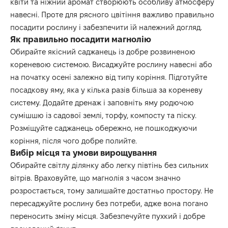
квіти та ніжний аромат створюють особливу атмосферу
навесні. Проте для рясного цвітіння важливо правильно
посадити рослину і забезпечити їй належний догляд.
Як правильно посадити магнолію
Обирайте якісний саджанець із добре розвиненою
кореневою системою. Висаджуйте рослину навесні або
на початку осені залежно від типу коріння. Підготуйте
посадкову яму, яка у кілька разів більша за кореневу
систему. Додайте дренаж і заповніть яму родючою
сумішшю із садової землі, торфу, компосту та піску.
Розміщуйте саджанець обережно, не пошкоджуючи
коріння, після чого добре полийте.
Вибір місця та умови вирощування
Обирайте світлу ділянку або легку півтінь без сильних
вітрів. Враховуйте, що магнолія з часом значно
розростається, тому залишайте достатньо простору. Не
пересаджуйте рослину без потреби, адже вона погано
переносить зміну місця. Забезпечуйте пухкий і добре