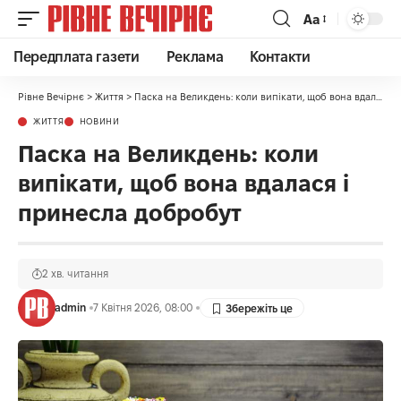
Аа
Передплата газети
Реклама
Контакти
Рівне Вечірнє
>
Життя
>
Паска на Великдень: коли випікати, щоб вона вдалася і принесла добробут
ЖИТТЯ
НОВИНИ
Паска на Великдень: коли
випікати, щоб вона вдалася і
принесла добробут
2 хв. читання
admin
7 Квітня 2026, 08:00