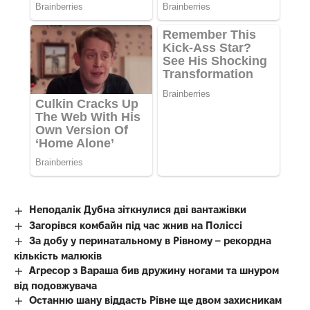
Неподалік Дубна зіткнулися дві вантажівки
Загорівся комбайн під час жнив на Поліссі
За добу у перинатальному в Рівному – рекордна
кількість малюків
Агресор з Вараша бив дружину ногами та шнуром
від подовжувача
Останню шану віддасть Рівне ще двом захисникам