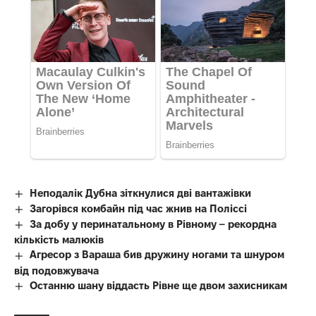
Неподалік Дубна зіткнулися дві вантажівки
Загорівся комбайн під час жнив на Поліссі
За добу у перинатальному в Рівному – рекордна
кількість малюків
Агресор з Вараша бив дружину ногами та шнуром
від подовжувача
Останню шану віддасть Рівне ще двом захисникам