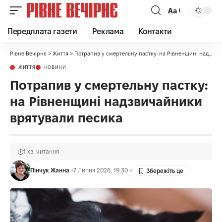
Аа
Передплата газети
Реклама
Контакти
Рівне Вечірнє
>
Життя
>
Потрапив у смертельну пастку: на Рівненщині надзвичайники врятували песика
ЖИТТЯ
НОВИНИ
Потрапив у смертельну пастку:
на Рівненщині надзвичайники
врятували песика
1 хв. читання
Пінчук Жанна
7 Липня 2026, 19:30