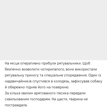
На місце оперативно прибули рятувальники. Щоб
безпечно визволити чотирилапого, вони використали
рятувальну триногу та спеціальне спорядження. Один із
надзвичайників спустився в колодязь, зафіксував собаку
й обережно підняв його на поверхню.
За кілька хвилин врятованого песика передали
схвильованим господарям. На щастя, тварина не
постраждала.