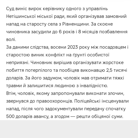
Суд виніс вирок керівнику одного з управлінь
Нетішинської міської ради, який організував замовний
напад на старосту села з Рівненщини. За скоєне
чиновника засудили до 6 років і 8 місяців позбавлення
волі.
За даними слідства, восени 2023 року між посадовцем і
старостою виник конфлікт на ґрунті особистої
неприязні. Чиновник вирішив організувати жорстоке
побиття потерпілого та пообіцяв виконавцю 2,5 тисячі
доларів. За його задумом, чоловік мав отримати тяжкі
травми й залишитися людиною з інвалідністю.
Втім, чоловік, якому запропонували виконати злочин,
звернувся до правоохоронців. Поліцейські інсценували
напад, після чого задокументували передачу спочатку
500 доларів авансу, а згодом — решти обіцяної суми.