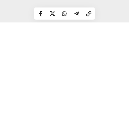
Після завершення досудового розслідування справу
передали до суду, а посадовця відсторонили від роботи.