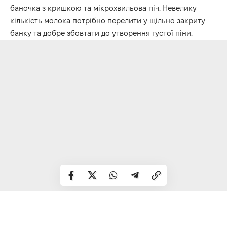
баночка з кришкою та мікрохвильова піч. Невелику
кількість молока потрібно перелити у щільно закриту
банку та добре збовтати до утворення густої піни.