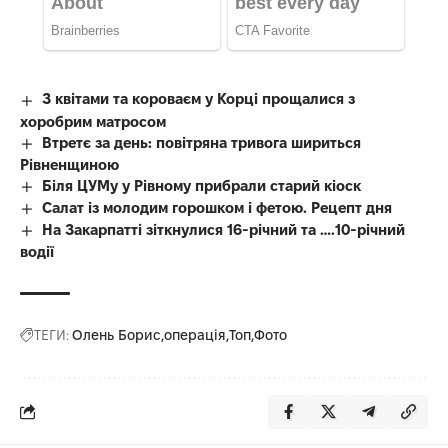
З квітами та короваєм у Корці прощалися з
хоробрим матросом
Втретє за день: повітряна тривога шириться
Рівненщиною
Біля ЦУМу у Рівному прибрали старий кіоск
Салат із молодим горошком і фетою. Рецепт дня
На Закарпатті зіткнулися 16-річний та ….10-річний
водії
ТЕГИ:
Олень Борис
операція
Топ
Фото