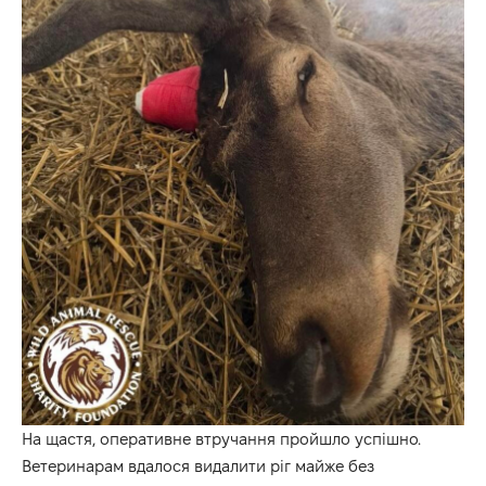
На щастя, оперативне втручання пройшло успішно.
Ветеринарам вдалося видалити ріг майже без