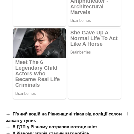
П’яний водій на Рівненщині тікав від поліції селом – і
заїхав у тупик
В ДТП у Рівному потрапив мотоцикліст
У Рівному згорів старий автомобіль