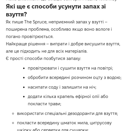
Які ще є способи усунути запах зі
взуття?
Як пише
The Spruce
, неприємний запах у взутті –
поширена проблема, особливо якщо воно вологе і
погано провітрюється.
Найкраще рішення – випрати і добре висушити взуття,
але це підходить не для всіх матеріалів.
Є прості способи позбутися запаху:
провітрювати і сушити взуття на повітрі;
обробити всередині розчином оцту з водою;
насипати соду і залишити на ніч;
додати кілька крапель ефірної олії або
покласти трави;
використати спеціальні дезодоранти для взуття;
покласти всередину шматок мила, цитрусову
шкірку або серветки для сушарки;