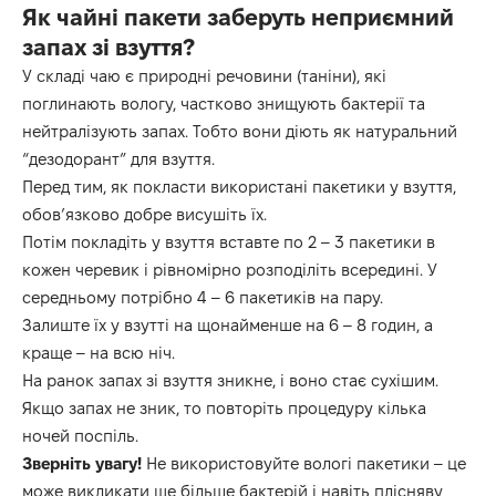
Як чайні пакети заберуть неприємний
запах зі взуття?
У складі чаю є природні речовини (таніни), які
поглинають вологу, частково знищують бактерії та
нейтралізують запах. Тобто вони діють як натуральний
“дезодорант” для взуття.
Перед тим, як покласти використані пакетики у взуття,
обов’язково добре висушіть їх.
Потім покладіть у взуття вставте по 2 – 3 пакетики в
кожен черевик і рівномірно розподіліть всередині. У
середньому потрібно 4 – 6 пакетиків на пару.
Залиште їх у взутті на щонайменше на 6 – 8 годин, а
краще – на всю ніч.
На ранок запах зі взуття зникне, і воно стає сухішим.
Якщо запах не зник, то повторіть процедуру кілька
ночей поспіль.
Зверніть увагу!
Не використовуйте вологі пакетики – це
може викликати ще більше бактерій і навіть плісняву