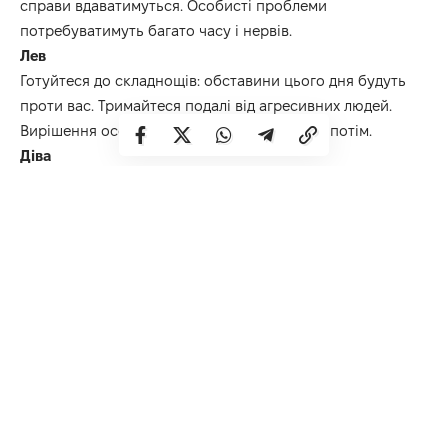
справи вдаватимуться. Особисті проблеми
потребуватимуть багато часу і нервів.
Лев
Готуйтеся до складнощів: обставини цього дня будуть
проти вас. Тримайтеся подалі від агресивних людей.
Вирішення особистих питань відкладіть на потім.
Діва
Візуалізуйте бажаний результат, не упускайте з уваги
деталі та дрібниці: вони будуть важливими. Варто
дотримуватися правил і домовленостей, щоб уникнути
помилок.
Терези
Ви подумки повертаєтеся до якихось своїх проблем, і
настрій від цього постійно псується. Потрібно залишити
в минулому свій негативний досвід і позбутися
похмурих думок.
Скорпіон
Якісь обставини або події заважають вам рухатися