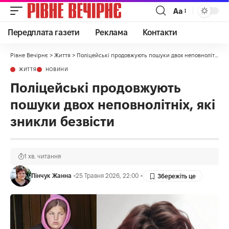
Аа
Передплата газети
Реклама
Контакти
Рівне Вечірнє
>
Життя
>
Поліцейські продовжують пошуки двох неповнолітніх, які зникли безвісти
ЖИТТЯ
НОВИНИ
Поліцейські продовжують
пошуки двох неповнолітніх, які
зникли безвісти
1 хв. читання
Пінчук Жанна
25 Травня 2026, 22:00