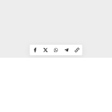
Сарни — вул. Широка, 37 та 39;
Костопіль — вул. Затишна, 8;
Острог — вул. Героїв Майдану, 8;
Млинів — вул. Покровська, 2 та 32;