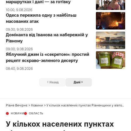
маршрутках і далі — за готівку
10:00, 9.08.2026
Одеса пережила одну з найбільш
масованих атак
09:30, 9.08.2026
Домінанта від Іванова на набережній у
Рівному
09:00, 9.08.2026
Яблучний джем із «секретом»: простий
рецепт яскраво-зеленого десерту
08:40, 9.08.2026
Назад
Далі
Рівне Вечірнє
>
Новини
>
У кількох населених пунктах Рівненщини у вівторок тимчасово не буде газу
НОВИНИ
ОБЛАСТЬ
У кількох населених пунктах