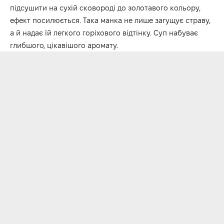
підсушити на сухій сковороді до золотавого кольору,
ефект посилюється. Така манка не лише загущує страву,
а й надає їй легкого горіхового відтінку. Суп набуває
глибшого, цікавішого аромату.