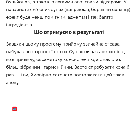
бульйоном, а також із легкими овочевими відварами. У
наваристих м’ясних супах (наприклад, борщі чи солянці)
ефект буде менш помітним, адже там і так багато
інгредієнтів.
Що отримуємо в результаті
Завдяки цьому простому прийому звичайна страва
набуває ресторанної нотки. Суп виглядає апетитніше,
має приємну, оксамитову консистенцію, а смак стає
більш зібраним і гармонійним. Варто спробувати хоча б
раз — і ви, ймовірно, захочете повторювати цей трюк
знову.