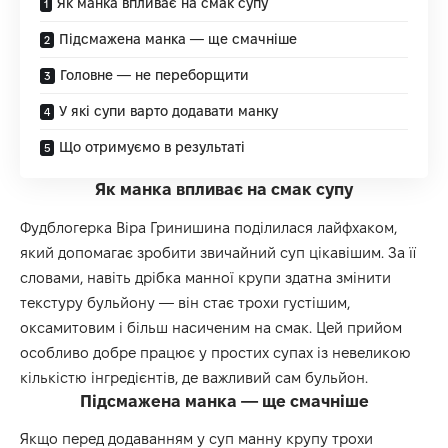
Як манка впливає на смак супу
Підсмажена манка — ще смачніше
Головне — не переборщити
У які супи варто додавати манку
Що отримуємо в результаті
Як манка впливає на смак супу
Фудблогерка Віра Гринишина поділилася лайфхаком,
який допомагає зробити звичайний суп цікавішим. За її
словами, навіть дрібка манної крупи здатна змінити
текстуру бульйону — він стає трохи густішим,
оксамитовим і більш насиченим на смак. Цей прийом
особливо добре працює у простих супах із невеликою
кількістю інгредієнтів, де важливий сам бульйон.
Підсмажена манка — ще смачніше
Якщо перед додаванням у суп манну крупу трохи