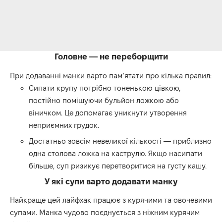
Головне — не переборщити
При додаванні манки варто пам’ятати про кілька правил:
Сипати крупу потрібно тоненькою цівкою,
постійно помішуючи бульйон ложкою або
віничком. Це допомагає уникнути утворення
неприємних грудок.
Достатньо зовсім невеликої кількості — приблизно
одна столова ложка на каструлю. Якщо насипати
більше, суп ризикує перетворитися на густу кашу.
У які супи варто додавати манку
Найкраще цей лайфхак працює з курячими та овочевими
супами. Манка чудово поєднується з ніжним курячим