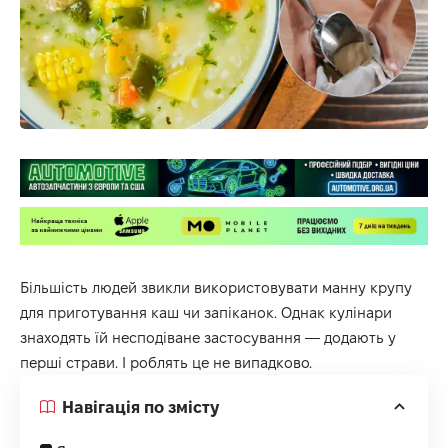
Більшість людей звикли використовувати манну крупу
для приготування каш чи запіканок. Однак кулінари
знаходять їй несподіване застосування — додають у
перші страви. І роблять це не випадково.
Навігація по змісту