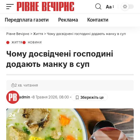
Аа
Передплата газети
Реклама
Контакти
Рівне Вечірнє
>
Життя
>
Чому досвідчені господині додають манку в суп
ЖИТТЯ
НОВИНИ
Чому досвідчені господині
додають манку в суп
2 хв. читання
admin
8 Травня 2026, 08:00